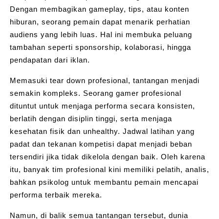
Dengan membagikan gameplay, tips, atau konten
hiburan, seorang pemain dapat menarik perhatian
audiens yang lebih luas. Hal ini membuka peluang
tambahan seperti sponsorship, kolaborasi, hingga
pendapatan dari iklan.
Memasuki tear down profesional, tantangan menjadi
semakin kompleks. Seorang gamer profesional
dituntut untuk menjaga performa secara konsisten,
berlatih dengan disiplin tinggi, serta menjaga
kesehatan fisik dan unhealthy. Jadwal latihan yang
padat dan tekanan kompetisi dapat menjadi beban
tersendiri jika tidak dikelola dengan baik. Oleh karena
itu, banyak tim profesional kini memiliki pelatih, analis,
bahkan psikolog untuk membantu pemain mencapai
performa terbaik mereka.
Namun, di balik semua tantangan tersebut, dunia