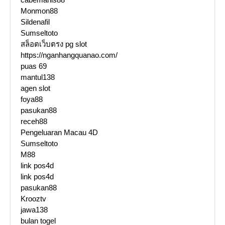
Monmon88
Sildenafil
Sumseltoto
สล็อตเว็บตรง pg slot
https://nganhangquanao.com/
puas 69
mantul138
agen slot
foya88
pasukan88
receh88
Pengeluaran Macau 4D
Sumseltoto
M88
link pos4d
link pos4d
pasukan88
Krooztv
jawa138
bulan togel