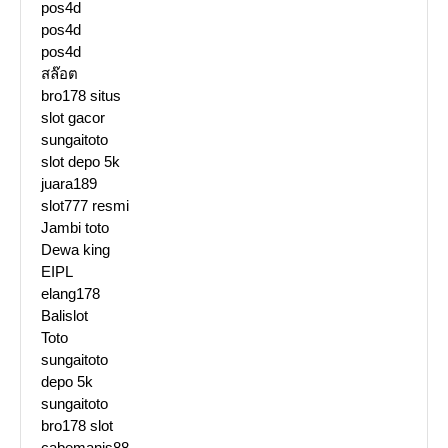
pos4d
pos4d
pos4d
สล๊อต
bro178 situs
slot gacor
sungaitoto
slot depo 5k
juara189
slot777 resmi
Jambi toto
Dewa king
EIPL
elang178
Balislot
Toto
sungaitoto
depo 5k
sungaitoto
bro178 slot
cabemanis88