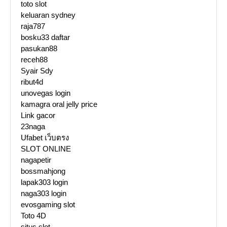
toto slot
keluaran sydney
raja787
bosku33 daftar
pasukan88
receh88
Syair Sdy
ribut4d
unovegas login
kamagra oral jelly price
Link gacor
23naga
Ufabet เว็บตรง
SLOT ONLINE
nagapetir
bossmahjong
lapak303 login
naga303 login
evosgaming slot
Toto 4D
situs slot