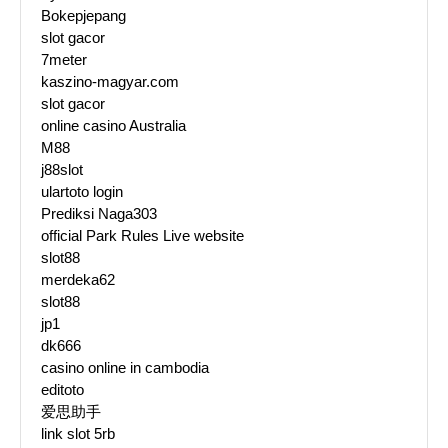
Bokepjepang
slot gacor
7meter
kaszino-magyar.com
slot gacor
online casino Australia
M88
j88slot
ulartoto login
Prediksi Naga303
official Park Rules Live website
slot88
merdeka62
slot88
jp1
dk666
casino online in cambodia
editoto
爱思助手
link slot 5rb