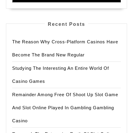
Recent Posts
The Reason Why Cross-Platform Casinos Have
Become The Brand New Regular
Studying The Interesting An Entire World Of
Casino Games
Remainder Among Free Of Shoot Up Slot Game
And Slot Online Played In Gambling Gambling
Casino