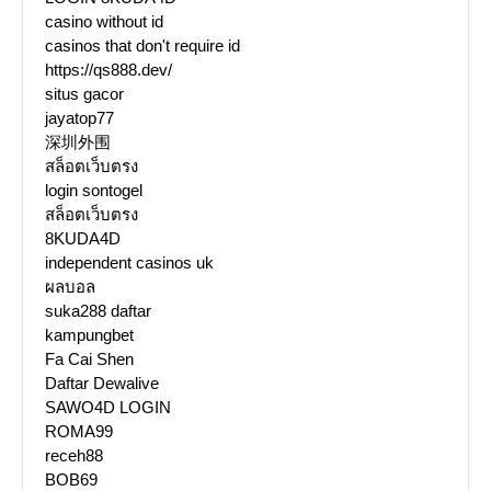
casino without id
casinos that don't require id
https://qs888.dev/
situs gacor
jayatop77
深圳外围
สล็อตเว็บตรง
login sontogel
สล็อตเว็บตรง
8KUDA4D
independent casinos uk
ผลบอล
suka288 daftar
kampungbet
Fa Cai Shen
Daftar Dewalive
SAWO4D LOGIN
ROMA99
receh88
BOB69