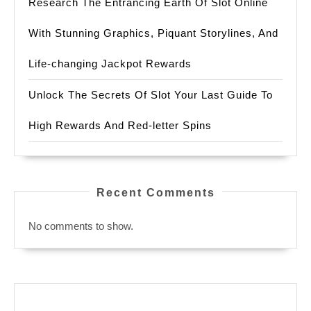
Research The Entrancing Earth Of Slot Online
With Stunning Graphics, Piquant Storylines, And
Life-changing Jackpot Rewards
Unlock The Secrets Of Slot Your Last Guide To
High Rewards And Red-letter Spins
Recent Comments
No comments to show.