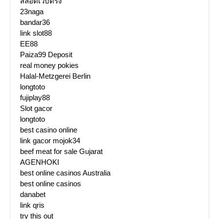
สล็อตเว็บตรง
23naga
bandar36
link slot88
EE88
Paiza99 Deposit
real money pokies
Halal-Metzgerei Berlin
longtoto
fujiplay88
Slot gacor
longtoto
best casino online
link gacor mojok34
beef meat for sale Gujarat
AGENHOKI
best online casinos Australia
best online casinos
danabet
link qris
try this out