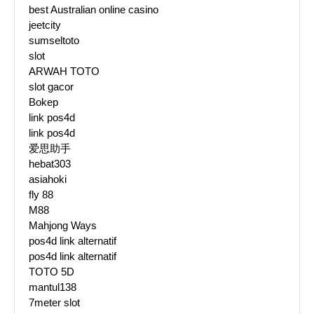
best Australian online casino
jeetcity
sumseltoto
slot
ARWAH TOTO
slot gacor
Bokep
link pos4d
link pos4d
爱思助手
hebat303
asiahoki
fly 88
M88
Mahjong Ways
pos4d link alternatif
pos4d link alternatif
TOTO 5D
mantul138
7meter slot