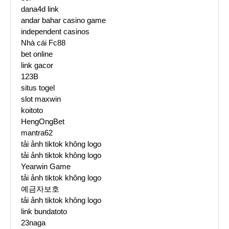
dana4d link
andar bahar casino game
independent casinos
Nhà cái Fc88
bet online
link gacor
123B
situs togel
slot maxwin
koitoto
HengOngBet
mantra62
tải ảnh tiktok không logo
tải ảnh tiktok không logo
Yearwin Game
tải ảnh tiktok không logo
예금자보호
tải ảnh tiktok không logo
link bundatoto
23naga