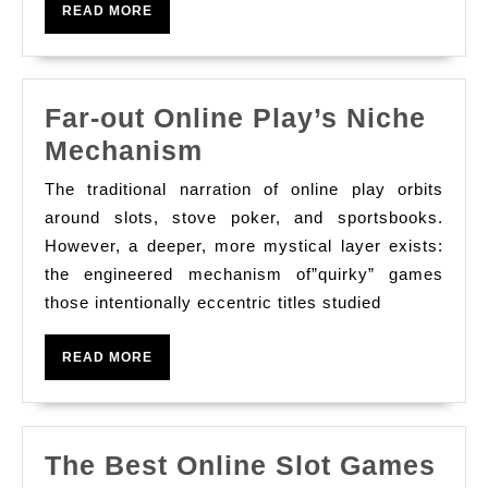
READ
READ MORE
MORE
Far-out Online Play’s Niche
Far-
Mechanism
out
The traditional narration of online play orbits
Online
around slots, stove poker, and sportsbooks.
Play’s
However, a deeper, more mystical layer exists:
the engineered mechanism of”quirky” games
Niche
those intentionally eccentric titles studied
Mechanism
READ
READ MORE
MORE
The Best Online Slot Games