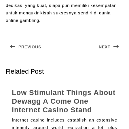
dedikasi yang kuat, siapa pun memiliki kesempatan
untuk mengukir kisah suksesnya sendiri di dunia
online gambling.
Post
navigation
PREVIOUS
NEXT
Previous
Next
post:
post:
Related Post
Low Stimulant Things About
Dewagg A Come One
Low
Internet Casino Stand
Stimulant
Internet casino includes establish an extensive
Things
intensify around world realization a lot, plus