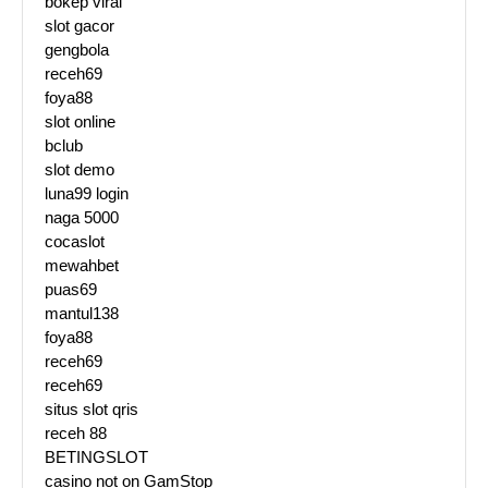
bokep viral
slot gacor
gengbola
receh69
foya88
slot online
bclub
slot demo
luna99 login
naga 5000
cocaslot
mewahbet
puas69
mantul138
foya88
receh69
receh69
situs slot qris
receh 88
BETINGSLOT
casino not on GamStop