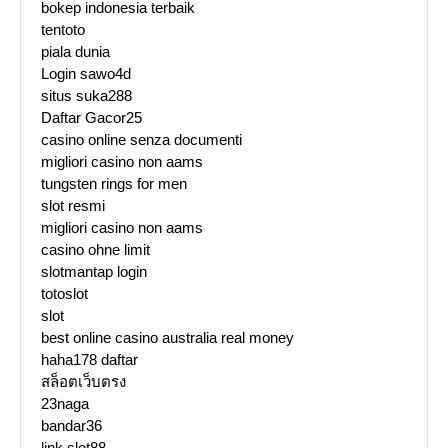
bokep indonesia terbaik
tentoto
piala dunia
Login sawo4d
situs suka288
Daftar Gacor25
casino online senza documenti
migliori casino non aams
tungsten rings for men
slot resmi
migliori casino non aams
casino ohne limit
slotmantap login
totoslot
slot
best online casino australia real money
haha178 daftar
สล็อตเว็บตรง
23naga
bandar36
link slot88