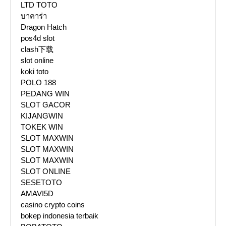
LTD TOTO
บาคาร่า
Dragon Hatch
pos4d slot
clash下载
slot online
koki toto
POLO 188
PEDANG WIN
SLOT GACOR
KIJANGWIN
TOKEK WIN
SLOT MAXWIN
SLOT MAXWIN
SLOT MAXWIN
SLOT ONLINE
SESETOTO
AMAVI5D
casino crypto coins
bokep indonesia terbaik