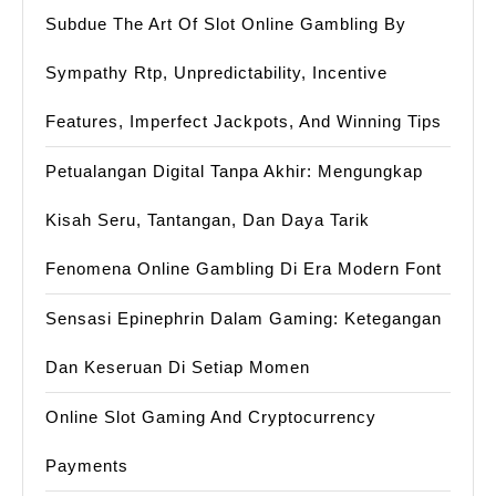
Subdue The Art Of Slot Online Gambling By
Sympathy Rtp, Unpredictability, Incentive
Features, Imperfect Jackpots, And Winning Tips
Petualangan Digital Tanpa Akhir: Mengungkap
Kisah Seru, Tantangan, Dan Daya Tarik
Fenomena Online Gambling Di Era Modern Font
Sensasi Epinephrin Dalam Gaming: Ketegangan
Dan Keseruan Di Setiap Momen
Online Slot Gaming And Cryptocurrency
Payments