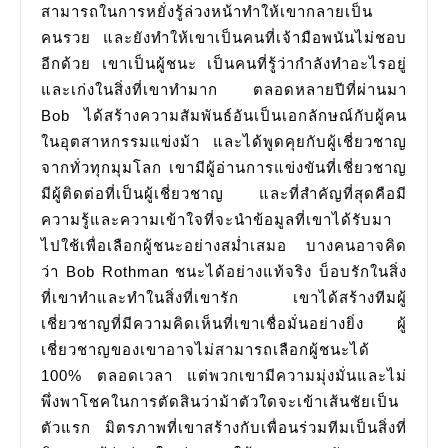
คว้า
สามารถในการหยั่งรู้ล่วงหน้าทำให้เขากลายเป็น
คนรวย และยังทำให้เขาเป็นคนที่เจ้ามือพนันไม่ชอบ
ชัยชนะ
อีกด้วย เขาเป็นผู้ชนะ เป็นคนที่รู้ว่ากำลังทำอะไรอยู่
มา
และเก่งในสิ่งที่เขาทำมาก ตลอดหลายปีที่ผ่านมา
ได้
Bob ได้สร้างความสัมพันธ์อันเป็นเอกลักษณ์กับผู้คน
อย่าง
ในอุตสาหกรรมแข่งม้า และได้พูดคุยกับผู้เชี่ยวชาญ
เป็น
จากทั่วทุกมุมโลก เขามีผู้อ่านการแข่งขันที่เชี่ยวชาญ
วิทยาศาสตร์
มีผู้ติดต่อที่เป็นผู้เชี่ยวชาญ และที่สำคัญที่สุดคือมี
ความรู้และความเข้าใจที่จะนำข้อมูลที่เขาได้รับมา
ไปใช้เพื่อเลือกผู้ชนะอย่างสม่ำเสมอ บางคนอาจคิด
ว่า Bob Rothman ชนะได้อย่างแท้จริง บ็อบรักในสิ่ง
ที่เขาทำและทำในสิ่งที่เขารัก เขาได้สร้างทีมผู้
เชี่ยวชาญที่มีความคิดเห็นที่เขาเชื่อมั่นอย่างยิ่ง ผู้
เชี่ยวชาญของเขาอาจไม่สามารถเลือกผู้ชนะได้
100% ตลอดเวลา แต่พวกเขามีความมุ่งมั่นและไม่
พึ่งพาโชคในการตัดสินว่าม้าตัวใดจะเข้าเส้นชัยเป็น
ตัวแรก มิตรภาพที่เขาสร้างกับเพื่อนร่วมทีมเป็นสิ่งที่