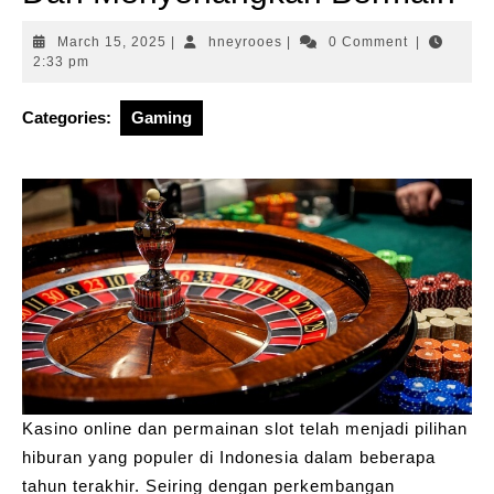
March
hneyrooes
March 15, 2025
|
hneyrooes
|
0 Comment
|
15,
2:33 pm
2025
Categories:
Gaming
Kasino online dan permainan slot telah menjadi pilihan
hiburan yang populer di Indonesia dalam beberapa
tahun terakhir. Seiring dengan perkembangan