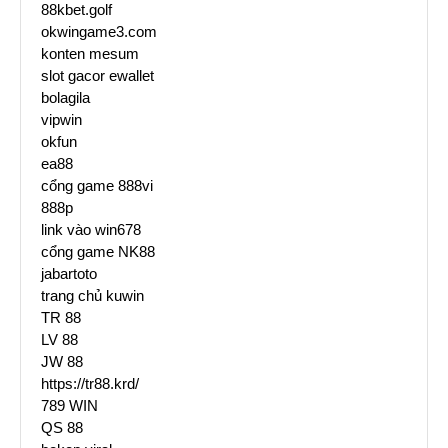
88kbet.golf
okwingame3.com
konten mesum
slot gacor ewallet
bolagila
vipwin
okfun
ea88
cổng game 888vi
888p
link vào win678
cổng game NK88
jabartoto
trang chủ kuwin
TR 88
LV 88
JW 88
https://tr88.krd/
789 WIN
QS 88