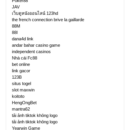
Poker88
JAV
เว็บดูหนังออนไลน์ 123hd
the french connection brive la gaillarde
88M
88I
dana4d link
andar bahar casino game
independent casinos
Nhà cái Fc88
bet online
link gacor
123B
situs togel
slot maxwin
koitoto
HengOngBet
mantra62
tải ảnh tiktok không logo
tải ảnh tiktok không logo
Yearwin Game