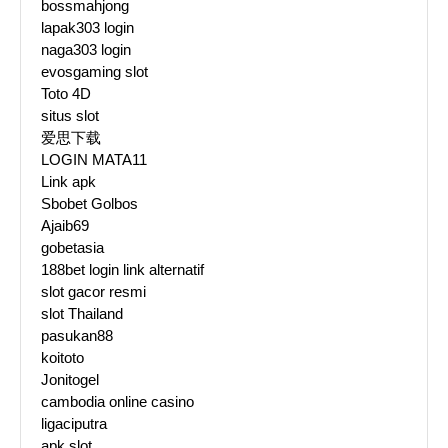
bossmahjong
lapak303 login
naga303 login
evosgaming slot
Toto 4D
situs slot
爱思下载
LOGIN MATA11
Link apk
Sbobet Golbos
Ajaib69
gobetasia
188bet login link alternatif
slot gacor resmi
slot Thailand
pasukan88
koitoto
Jonitogel
cambodia online casino
ligaciputra
apk slot