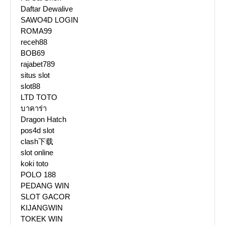
Daftar Dewalive
SAWO4D LOGIN
ROMA99
receh88
BOB69
rajabet789
situs slot
slot88
LTD TOTO
บาคาร่า
Dragon Hatch
pos4d slot
clash下载
slot online
koki toto
POLO 188
PEDANG WIN
SLOT GACOR
KIJANGWIN
TOKEK WIN