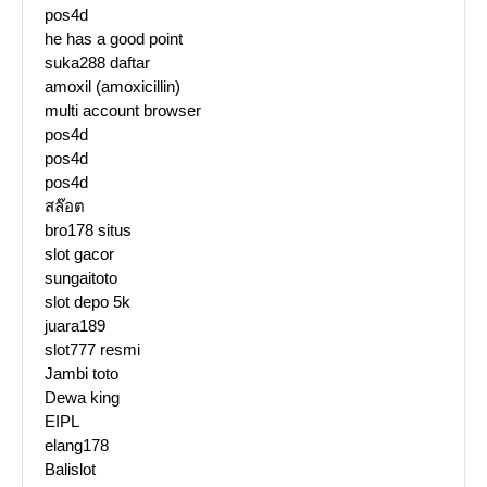
pos4d
he has a good point
suka288 daftar
amoxil (amoxicillin)
multi account browser
pos4d
pos4d
pos4d
สล๊อต
bro178 situs
slot gacor
sungaitoto
slot depo 5k
juara189
slot777 resmi
Jambi toto
Dewa king
EIPL
elang178
Balislot