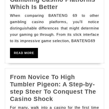
Banteng69
Which Is Better
Vs
When comparing BANTENG 69 to other
Other
gambling casino platforms, you’ll notice
Gambling
distinguishable differences that might determine
your gaming go through. From its slick interface
Casino
to its impressive game selection, BANTENG69
Platforms
Which
READ
READ MORE
Is
MORE
Better
From Novice To High
Tumbler Pigeon: A Step-by-
step Steer To Conquest The
From
Casino Shock
Novice
For many, walk into a casino for the first time