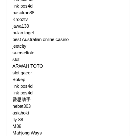
link pos4d
pasukan88
Krooztv
jawa138
bulan togel
best Australian online casino
jeetcity
sumseltoto
slot
ARWAH TOTO
slot gacor
Bokep
link pos4d
link pos4d
爱思助手
hebat303
asiahoki
fly 88
M88
Mahjong Ways