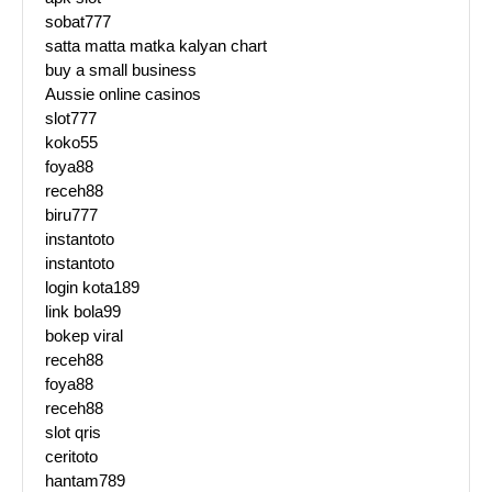
sobat777
satta matta matka kalyan chart
buy a small business
Aussie online casinos
slot777
koko55
foya88
receh88
biru777
instantoto
instantoto
login kota189
link bola99
bokep viral
receh88
foya88
receh88
slot qris
ceritoto
hantam789