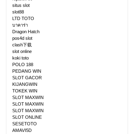
situs slot
slot88
LTD TOTO
บาคาร่า
Dragon Hatch
pos4d slot
clash下载
slot online
koki toto
POLO 188
PEDANG WIN
SLOT GACOR
KIJANGWIN
TOKEK WIN
SLOT MAXWIN
SLOT MAXWIN
SLOT MAXWIN
SLOT ONLINE
SESETOTO
AMAVI5D