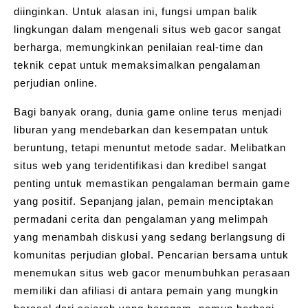
diinginkan. Untuk alasan ini, fungsi umpan balik
lingkungan dalam mengenali situs web gacor sangat
berharga, memungkinkan penilaian real-time dan
teknik cepat untuk memaksimalkan pengalaman
perjudian online.
Bagi banyak orang, dunia game online terus menjadi
liburan yang mendebarkan dan kesempatan untuk
beruntung, tetapi menuntut metode sadar. Melibatkan
situs web yang teridentifikasi dan kredibel sangat
penting untuk memastikan pengalaman bermain game
yang positif. Sepanjang jalan, pemain menciptakan
permadani cerita dan pengalaman yang melimpah
yang menambah diskusi yang sedang berlangsung di
komunitas perjudian global. Pencarian bersama untuk
menemukan situs web gacor menumbuhkan perasaan
memiliki dan afiliasi di antara pemain yang mungkin