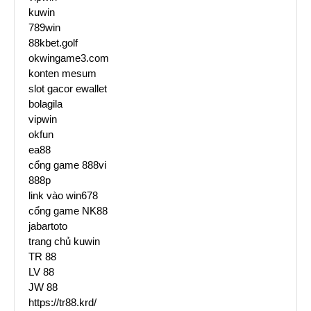
kuwin
789win
88kbet.golf
okwingame3.com
konten mesum
slot gacor ewallet
bolagila
vipwin
okfun
ea88
cổng game 888vi
888p
link vào win678
cổng game NK88
jabartoto
trang chủ kuwin
TR 88
LV 88
JW 88
https://tr88.krd/