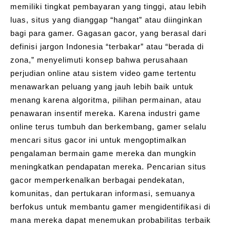
memiliki tingkat pembayaran yang tinggi, atau lebih
luas, situs yang dianggap “hangat” atau diinginkan
bagi para gamer. Gagasan gacor, yang berasal dari
definisi jargon Indonesia “terbakar” atau “berada di
zona,” menyelimuti konsep bahwa perusahaan
perjudian online atau sistem video game tertentu
menawarkan peluang yang jauh lebih baik untuk
menang karena algoritma, pilihan permainan, atau
penawaran insentif mereka. Karena industri game
online terus tumbuh dan berkembang, gamer selalu
mencari situs gacor ini untuk mengoptimalkan
pengalaman bermain game mereka dan mungkin
meningkatkan pendapatan mereka. Pencarian situs
gacor memperkenalkan berbagai pendekatan,
komunitas, dan pertukaran informasi, semuanya
berfokus untuk membantu gamer mengidentifikasi di
mana mereka dapat menemukan probabilitas terbaik