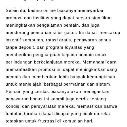
Selain itu, kasino online biasanya menawarkan
promosi dan fasilitas yang dapat secara signifikan
meningkatkan pengalaman pemain, dan juga
mendorong pencarian situs gacor. Ini dapat mencakup
insentif sambutan, rotasi gratis, penawaran bonus
tanpa deposit, dan program loyalitas yang
memberikan penghargaan kepada pemain untuk
perlindungan berkelanjutan mereka. Memahami cara
memanfaatkan promosi ini dapat meningkatkan uang
pemain dan memberikan lebih banyak kemungkinan
untuk menjelajahi berbagai permainan dan sistem.
Pemain yang cerdas biasanya akan menegaskan
penawaran bonus ini sambil juga cerdik tentang
kondisi dan persyaratan mereka, memastikan bahwa
tuntutan taruhan dapat dicapai yang tidak mereka
tetapkan untuk frustrasi di kemudian hari.