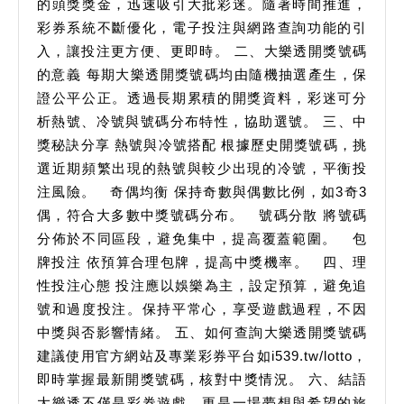
的頭獎獎金，迅速吸引大批彩迷。隨著時間推進，
與
彩券系統不斷優化，電子投注與網路查詢功能的引
中
入，讓投注更方便、更即時。 二、大樂透開獎號碼
獎
的意義 每期大樂透開獎號碼均由隨機抽選產生，保
秘
證公平公正。透過長期累積的開獎資料，彩迷可分
析熱號、冷號與號碼分布特性，協助選號。 三、中
訣
獎秘訣分享 熱號與冷號搭配 根據歷史開獎號碼，挑
分
選近期頻繁出現的熱號與較少出現的冷號，平衡投
享
注風險。 奇偶均衡 保持奇數與偶數比例，如3奇3
偶，符合大多數中獎號碼分布。 號碼分散 將號碼
分佈於不同區段，避免集中，提高覆蓋範圍。 包
牌投注 依預算合理包牌，提高中獎機率。 四、理
性投注心態 投注應以娛樂為主，設定預算，避免追
號和過度投注。保持平常心，享受遊戲過程，不因
中獎與否影響情緒。 五、如何查詢大樂透開獎號碼
建議使用官方網站及專業彩券平台如i539.tw/lotto，
即時掌握最新開獎號碼，核對中獎情況。 六、結語
大樂透不僅是彩券遊戲，更是一場夢想與希望的旅