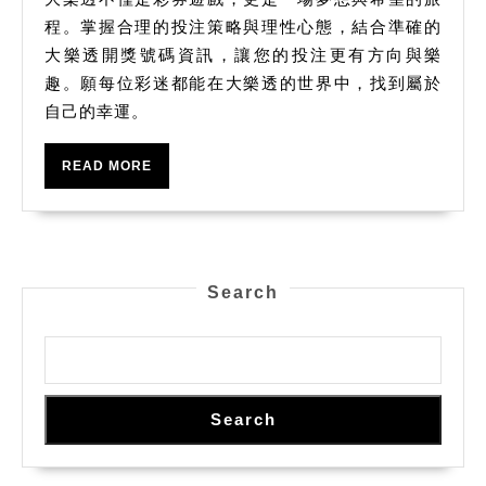
程。掌握合理的投注策略與理性心態，結合準確的
大樂透開獎號碼資訊，讓您的投注更有方向與樂
趣。願每位彩迷都能在大樂透的世界中，找到屬於
自己的幸運。
READ
READ MORE
MORE
Search
Search