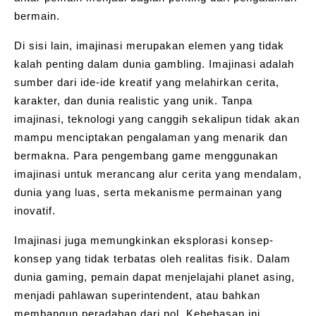
bermain.
Di sisi lain, imajinasi merupakan elemen yang tidak
kalah penting dalam dunia gambling. Imajinasi adalah
sumber dari ide-ide kreatif yang melahirkan cerita,
karakter, dan dunia realistic yang unik. Tanpa
imajinasi, teknologi yang canggih sekalipun tidak akan
mampu menciptakan pengalaman yang menarik dan
bermakna. Para pengembang game menggunakan
imajinasi untuk merancang alur cerita yang mendalam,
dunia yang luas, serta mekanisme permainan yang
inovatif.
Imajinasi juga memungkinkan eksplorasi konsep-
konsep yang tidak terbatas oleh realitas fisik. Dalam
dunia gaming, pemain dapat menjelajahi planet asing,
menjadi pahlawan superintendent, atau bahkan
membangun peradaban dari nol. Kebebasan ini