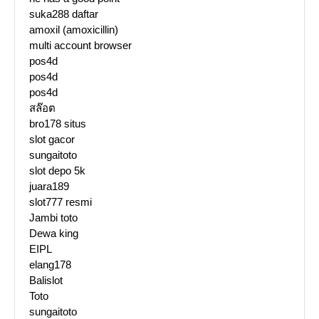
suka288 daftar
amoxil (amoxicillin)
multi account browser
pos4d
pos4d
pos4d
สล๊อต
bro178 situs
slot gacor
sungaitoto
slot depo 5k
juara189
slot777 resmi
Jambi toto
Dewa king
EIPL
elang178
Balislot
Toto
sungaitoto