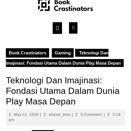
Skip
to
content
Open
Button
Book Crastinators
Gaming
Teknologi Dan
Imajinasi: Fondasi Utama Dalam Dunia Play Masa Depan
Teknologi Dan Imajinasi:
Fondasi Utama Dalam Dunia
Play Masa Depan
May
ahead_time
May 11, 2026
|
ahead_time
|
0 Comment
|
3:19
11,
pm
2026