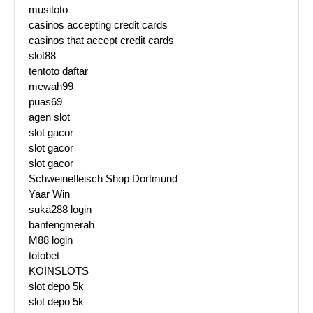
musitoto
casinos accepting credit cards
casinos that accept credit cards
slot88
tentoto daftar
mewah99
puas69
agen slot
slot gacor
slot gacor
slot gacor
Schweinefleisch Shop Dortmund
Yaar Win
suka288 login
bantengmerah
M88 login
totobet
KOINSLOTS
slot depo 5k
slot depo 5k