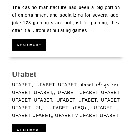
Joy
The casino manufacture has been a big portion
Of
of entertainment and socializing for several age.
Casi
joker123 gaming s are not just for gaming; they
offer it all, from stimulating games
Gami
The
READ
READ MORE
Revi
MORE
Of
Casi
Ufabet
Ufabet
Life
UFABET,, UFABET UFABET ufabet เข้าสู่ระบบ.
UFABET UFABET,, UFABET UFABET UFABET
UFABET UFABET, UFABET UFABET, UFABET
UFABET 24,,, UFABET (FAQ),, UFABET ,,
UFABET UFABET,, UFABET ? UFABET UFABET
READ
READ MORE