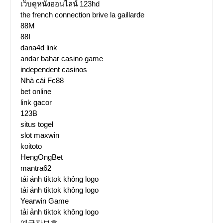
เว็บดูหนังออนไลน์ 123hd
the french connection brive la gaillarde
88M
88I
dana4d link
andar bahar casino game
independent casinos
Nhà cái Fc88
bet online
link gacor
123B
situs togel
slot maxwin
koitoto
HengOngBet
mantra62
tải ảnh tiktok không logo
tải ảnh tiktok không logo
Yearwin Game
tải ảnh tiktok không logo
예금자보호