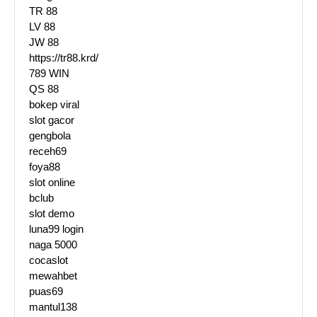
TR 88
LV 88
JW 88
https://tr88.krd/
789 WIN
QS 88
bokep viral
slot gacor
gengbola
receh69
foya88
slot online
bclub
slot demo
luna99 login
naga 5000
cocaslot
mewahbet
puas69
mantul138