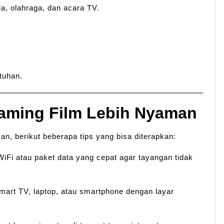
a, olahraga, dan acara TV.
tuhan.
eaming Film Lebih Nyaman
, berikut beberapa tips yang bisa diterapkan:
 WiFi atau paket data yang cepat agar tayangan tidak
art TV, laptop, atau smartphone dengan layar