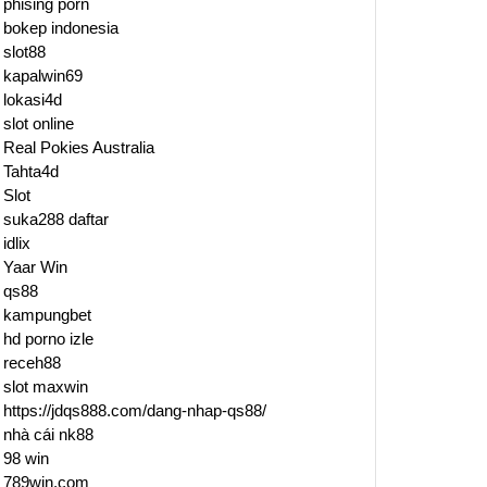
phising porn
bokep indonesia
slot88
kapalwin69
lokasi4d
slot online
Real Pokies Australia
Tahta4d
Slot
suka288 daftar
idlix
Yaar Win
qs88
kampungbet
hd porno izle
receh88
slot maxwin
https://jdqs888.com/dang-nhap-qs88/
nhà cái nk88
98 win
789win.com