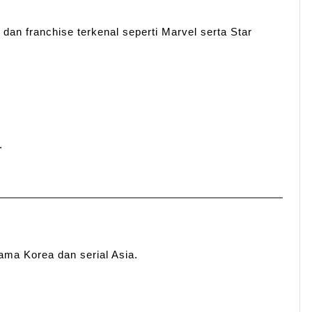
dan franchise terkenal seperti Marvel serta Star
.
ama Korea dan serial Asia.