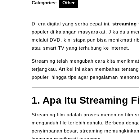
Categories:
Other
Di era digital yang serba cepat ini,
streaming 
populer di kalangan masyarakat. Jika dulu men
melalui DVD, kini siapa pun bisa menikmati ri
atau smart TV yang terhubung ke internet.
Streaming telah mengubah cara kita menikmati 
terjangkau. Artikel ini akan membahas tentan
populer, hingga tips agar pengalaman menont
1. Apa Itu Streaming F
Streaming film adalah proses menonton film se
mengunduh file terlebih dahulu. Berbeda de
penyimpanan besar, streaming memungkinkan f
langsung menikmati tayangan.