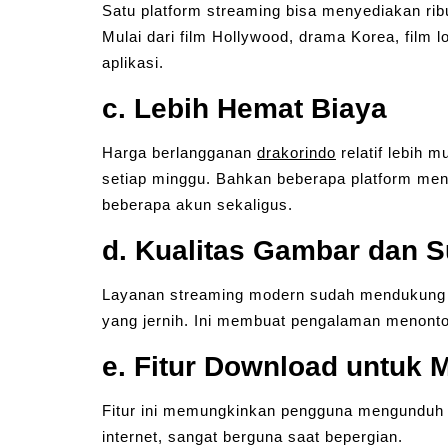
Satu platform streaming bisa menyediakan ribu
Mulai dari film Hollywood, drama Korea, film 
aplikasi.
c. Lebih Hemat Biaya
Harga berlangganan
drakorindo
relatif lebih 
setiap minggu. Bahkan beberapa platform men
beberapa akun sekaligus.
d. Kualitas Gambar dan S
Layanan streaming modern sudah mendukung ku
yang jernih. Ini membuat pengalaman menonton
e. Fitur Download untuk 
Fitur ini memungkinkan pengguna mengunduh f
internet, sangat berguna saat bepergian.