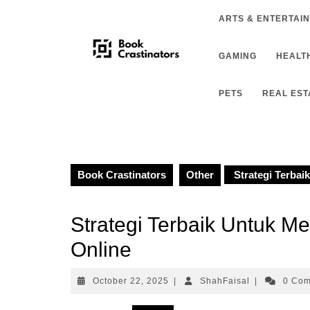
Skip
ARTS & ENTERTAI
to
content
GAMING
HEALTH
PETS
REAL EST
Book Crastinators
Other
Strategi Terbai
Strategi Terbaik Untuk M
Online
October
ShahFaisal
October 22, 2025
|
ShahFaisal
|
0 Co
22,
2025