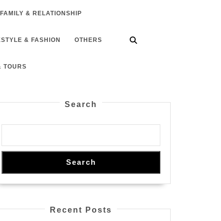
FAMILY & RELATIONSHIP
ESTYLE & FASHION
OTHERS
& TOURS
Search
Search
Recent Posts