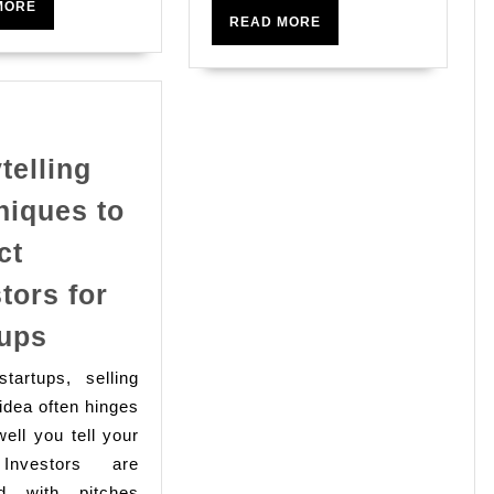
READ
MORE
READ
READ MORE
MORE
MORE
telling
niques to
ct
tors for
Tech
tups
Storytelling
rtups, selling
Techniques
 idea often hinges
to
ell you tell your
Attract
 Investors are
ed with pitches