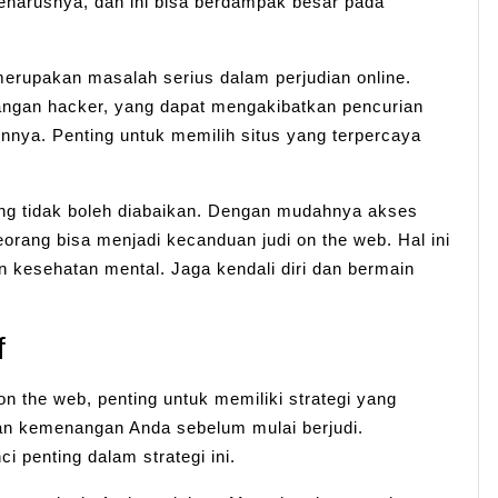
seharusnya, dan ini bisa berdampak besar pada
merupakan masalah serius dalam perjudian online.
angan hacker, yang dapat mengakibatkan pencurian
ainnya. Penting untuk memilih situs yang terpercaya
yang tidak boleh diabaikan. Dengan mudahnya akses
rang bisa menjadi kecanduan judi on the web. Hal ini
 kesehatan mental. Jaga kendali diri dan bermain
f
n the web, penting untuk memiliki strategi yang
dan kemenangan Anda sebelum mulai berjudi.
i penting dalam strategi ini.