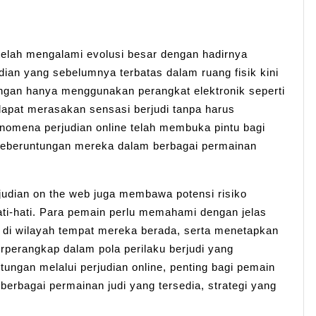
n telah mengalami evolusi besar dengan hadirnya
judian yang sebelumnya terbatas dalam ruang fisik kini
ngan hanya menggunakan perangkat elektronik seperti
 dapat merasakan sensasi berjudi tanpa harus
mena perjudian online telah membuka pintu bagi
 keberuntungan mereka dalam berbagai permainan
dian on the web juga membawa potensi risiko
ati-hati. Para pemain perlu memahami dengan jelas
ku di wilayah tempat mereka berada, serta menetapkan
terperangkap dalam pola perilaku berjudi yang
ngan melalui perjudian online, penting bagi pemain
erbagai permainan judi yang tersedia, strategi yang