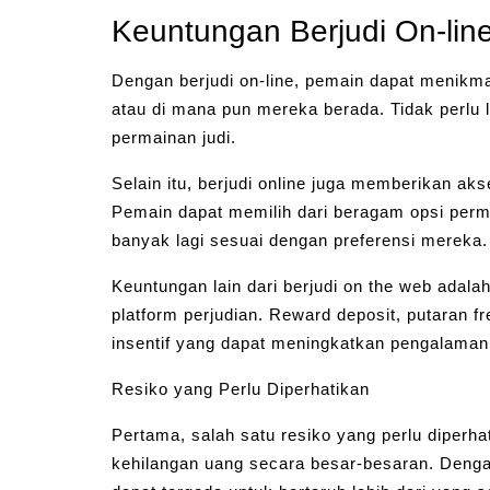
Keuntungan Berjudi On-lin
Dengan berjudi on-line, pemain dapat menikm
atau di mana pun mereka berada. Tidak perlu 
permainan judi.
Selain itu, berjudi online juga memberikan aks
Pemain dapat memilih dari beragam opsi perma
banyak lagi sesuai dengan preferensi mereka.
Keuntungan lain dari berjudi on the web adal
platform perjudian. Reward deposit, putaran f
insentif yang dapat meningkatkan pengalaman 
Resiko yang Perlu Diperhatikan
Pertama, salah satu resiko yang perlu diperh
kehilangan uang secara besar-besaran. Denga