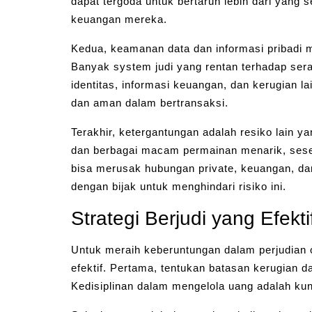
dapat tergoda untuk bertaruh lebih dari yang 
keuangan mereka.
Kedua, keamanan data dan informasi pribadi 
Banyak system judi yang rentan terhadap ser
identitas, informasi keuangan, dan kerugian l
dan aman dalam bertransaksi.
Terakhir, ketergantungan adalah resiko lain 
dan berbagai macam permainan menarik, seseo
bisa merusak hubungan private, keuangan, dan
dengan bijak untuk menghindari risiko ini.
Strategi Berjudi yang Efekti
Untuk meraih keberuntungan dalam perjudian o
efektif. Pertama, tentukan batasan kerugian 
Kedisiplinan dalam mengelola uang adalah kunc