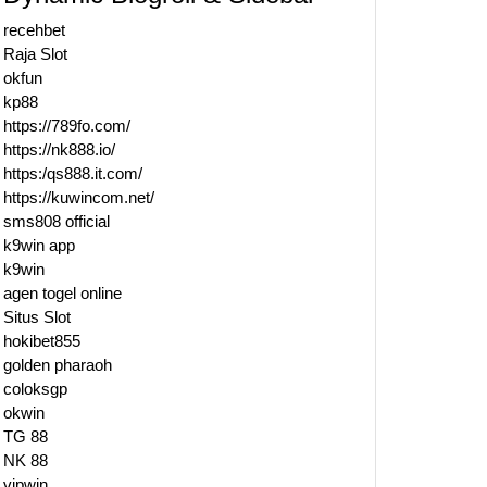
recehbet
Raja Slot
okfun
kp88
https://789fo.com/
https://nk888.io/
https:/qs888.it.com/
https://kuwincom.net/
sms808 official
k9win app
k9win
agen togel online
Situs Slot
hokibet855
golden pharaoh
coloksgp
okwin
TG 88
NK 88
vipwin