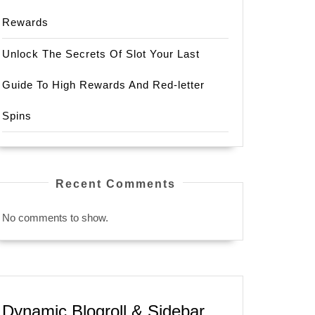
Rewards
Unlock The Secrets Of Slot Your Last
Guide To High Rewards And Red-letter
Spins
Recent Comments
No comments to show.
Dynamic Blogroll & Sidebar