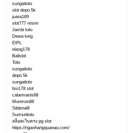
sungaitoto
slot depo 5k
juara189
slot777 resmi
Jambi toto
Dewa king
EIPL
elang178
Balislot
Toto
sungaitoto
depo 5k
sungaitoto
bro178 slot
cabemanis88
Monmon88
Sildenafil
Sumseltoto
สล็อตเว็บตรง pg slot
https://nganhangquanao.com/