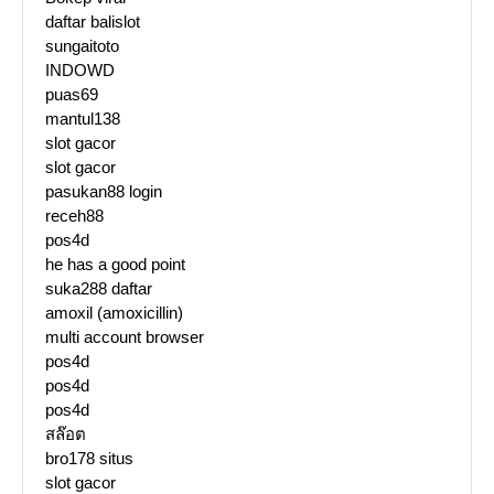
daftar balislot
sungaitoto
INDOWD
puas69
mantul138
slot gacor
slot gacor
pasukan88 login
receh88
pos4d
he has a good point
suka288 daftar
amoxil (amoxicillin)
multi account browser
pos4d
pos4d
pos4d
สล๊อต
bro178 situs
slot gacor