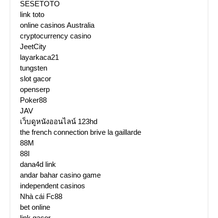
SESETOTO
link toto
online casinos Australia
cryptocurrency casino
JeetCity
layarkaca21
tungsten
slot gacor
openserp
Poker88
JAV
เว็บดูหนังออนไลน์ 123hd
the french connection brive la gaillarde
88M
88I
dana4d link
andar bahar casino game
independent casinos
Nhà cái Fc88
bet online
link gacor