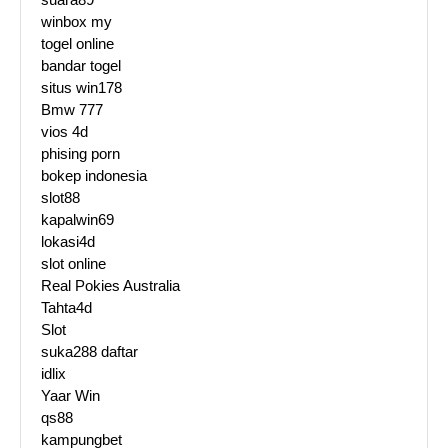
winbox my
togel online
bandar togel
situs win178
Bmw 777
vios 4d
phising porn
bokep indonesia
slot88
kapalwin69
lokasi4d
slot online
Real Pokies Australia
Tahta4d
Slot
suka288 daftar
idlix
Yaar Win
qs88
kampungbet