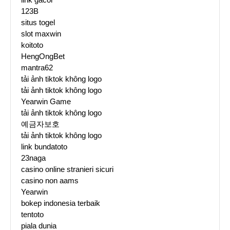
123B
situs togel
slot maxwin
koitoto
HengOngBet
mantra62
tải ảnh tiktok không logo
tải ảnh tiktok không logo
Yearwin Game
tải ảnh tiktok không logo
예금자보호
tải ảnh tiktok không logo
link bundatoto
23naga
casino online stranieri sicuri
casino non aams
Yearwin
bokep indonesia terbaik
tentoto
piala dunia