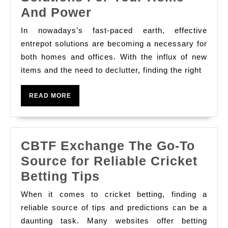
Effective
And Power
Storehouse
In nowadays’s fast-paced earth, effective
Solutions
entrepot solutions are becoming a necessary for
For
both homes and offices. With the influx of new
items and the need to declutter, finding the right
Your
Home
READ
READ MORE
And
MORE
Power
CBTF Exchange The Go-To
Source for Reliable Cricket
CBTF
Betting Tips
Exchange
When it comes to cricket betting, finding a
The
reliable source of tips and predictions can be a
Go-
daunting task. Many websites offer betting