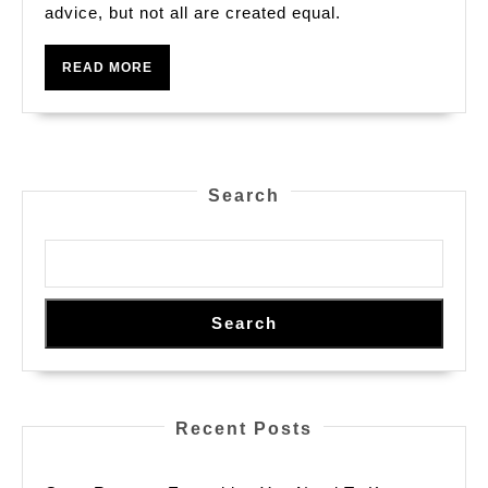
advice, but not all are created equal.
To
Source
READ
READ MORE
for
MORE
Reliable
Cricket
Betting
Search
Tips
Search
Recent Posts