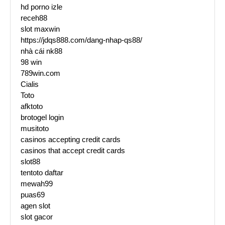
hd porno izle
receh88
slot maxwin
https://jdqs888.com/dang-nhap-qs88/
nhà cái nk88
98 win
789win.com
Cialis
Toto
afktoto
brotogel login
musitoto
casinos accepting credit cards
casinos that accept credit cards
slot88
tentoto daftar
mewah99
puas69
agen slot
slot gacor