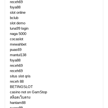
receh69
foya88
slot online
bclub
slot demo
luna99 login
naga 5000
cocaslot
mewahbet
puas69
mantul138
foya88
receh69
receh69
situs slot qris
receh 88
BETINGSLOT
casino not on GamStop
สล็อตเว็บตรง
hantam88
suara89