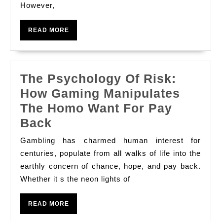
However,
Of
Visa
READ
READ MORE
Applications
MORE
The Psychology Of Risk:
How Gaming Manipulates
The Homo Want For Pay
The
Back
Psychology
Gambling has charmed human interest for
Of
centuries, populate from all walks of life into the
Risk:
earthly concern of chance, hope, and pay back.
Whether it s the neon lights of
How
Gaming
READ
READ MORE
Manipulates
MORE