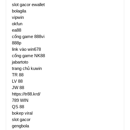
slot gacor ewallet
bolagila
vipwin
okfun
ea88
cổng game 888vi
888p
link vào win678
cổng game NK88
jabartoto
trang chủ kuwin
TR 88
LV 88
JW 88
https://tr88.krd/
789 WIN
QS 88
bokep viral
slot gacor
gengbola