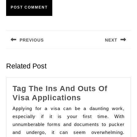
Post
navigation
PREVIOUS
NEXT
Previous
Next
post:
post:
Related Post
Tag The Ins And Outs Of
Tag
Visa Applications
The
Applying for a visa can be a daunting work,
Ins
especially if it is your first time. With
And
unnumberable forms and documents to pucker
and undergo, it can seem overwhelming.
Outs