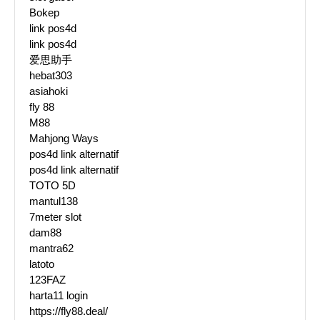
Bokep
link pos4d
link pos4d
爱思助手
hebat303
asiahoki
fly 88
M88
Mahjong Ways
pos4d link alternatif
pos4d link alternatif
TOTO 5D
mantul138
7meter slot
dam88
mantra62
latoto
123FAZ
harta11 login
https://fly88.deal/