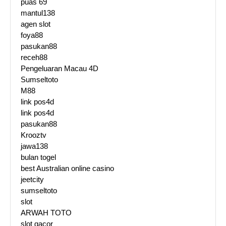
puas 69
mantul138
agen slot
foya88
pasukan88
receh88
Pengeluaran Macau 4D
Sumseltoto
M88
link pos4d
link pos4d
pasukan88
Krooztv
jawa138
bulan togel
best Australian online casino
jeetcity
sumseltoto
slot
ARWAH TOTO
slot gacor