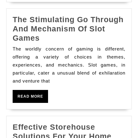
The
Homo
The Stimulating Go Through
Want
And Mechanism Of Slot
For
The
Games
Pay
Stimulating
Back
The worldly concern of gaming is different,
Go
offering a variety of choices in themes,
Through
experiences, and mechanics. Slot games, in
particular, cater a unusual blend of exhilaration
And
and venture that
Mechanism
Of
READ
READ MORE
Slot
MORE
Games
Effective Storehouse
Solutions For Your Home