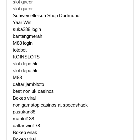
slot gacor
slot gacor
Schweinefleisch Shop Dortmund
Yaar Win
suka288 login
bantengmerah
M88 login
totobet
KOINSLOTS
slot depo 5k
slot depo 5k
M88
daftar jambitoto
best non uk casinos
Bokep viral
non gamstop casinos at speedshack
pasukan88
mantul138
daftar win178
Bokep enak
Bokep viral