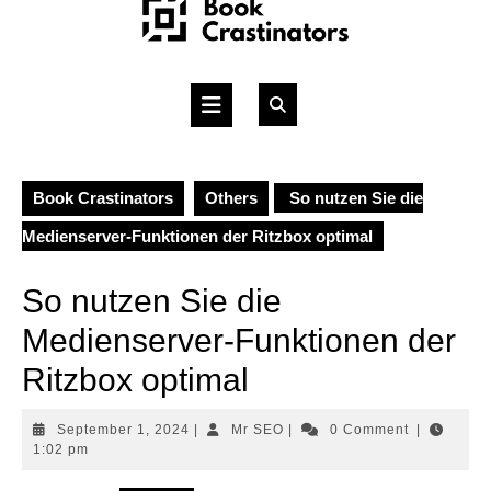
Skip
to
content
Open
Button
Book Crastinators
Others
So nutzen Sie die
Medienserver-Funktionen der Ritzbox optimal
So nutzen Sie die
Medienserver-Funktionen der
Ritzbox optimal
September
Mr
September 1, 2024
|
Mr SEO
|
0 Comment
|
1,
SEO
1:02 pm
2024