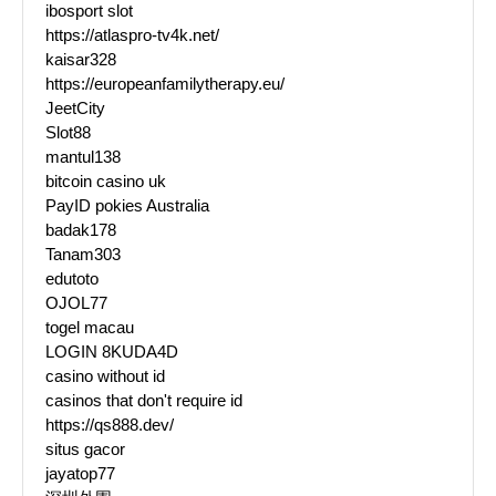
ibosport slot
https://atlaspro-tv4k.net/
kaisar328
https://europeanfamilytherapy.eu/
JeetCity
Slot88
mantul138
bitcoin casino uk
PayID pokies Australia
badak178
Tanam303
edutoto
OJOL77
togel macau
LOGIN 8KUDA4D
casino without id
casinos that don't require id
https://qs888.dev/
situs gacor
jayatop77