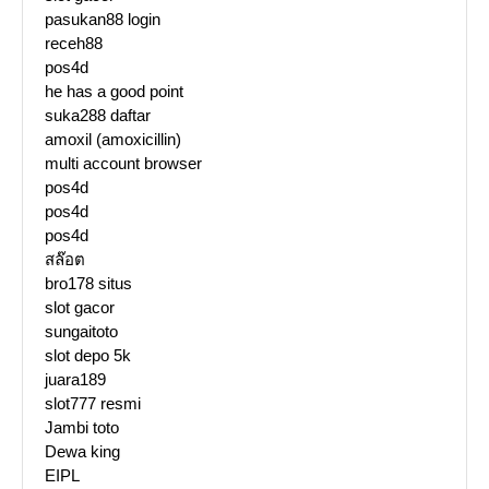
pasukan88 login
receh88
pos4d
he has a good point
suka288 daftar
amoxil (amoxicillin)
multi account browser
pos4d
pos4d
pos4d
สล๊อต
bro178 situs
slot gacor
sungaitoto
slot depo 5k
juara189
slot777 resmi
Jambi toto
Dewa king
EIPL