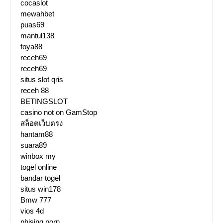
cocaslot
mewahbet
puas69
mantul138
foya88
receh69
receh69
situs slot qris
receh 88
BETINGSLOT
casino not on GamStop
สล็อตเว็บตรง
hantam88
suara89
winbox my
togel online
bandar togel
situs win178
Bmw 777
vios 4d
phising porn