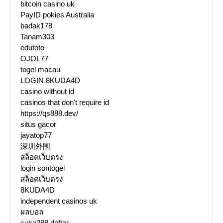
bitcoin casino uk
PayID pokies Australia
badak178
Tanam303
edutoto
OJOL77
togel macau
LOGIN 8KUDA4D
casino without id
casinos that don't require id
https://qs888.dev/
situs gacor
jayatop77
深圳外围
สล็อตเว็บตรง
login sontogel
สล็อตเว็บตรง
8KUDA4D
independent casinos uk
ผลบอล
suka288 daftar