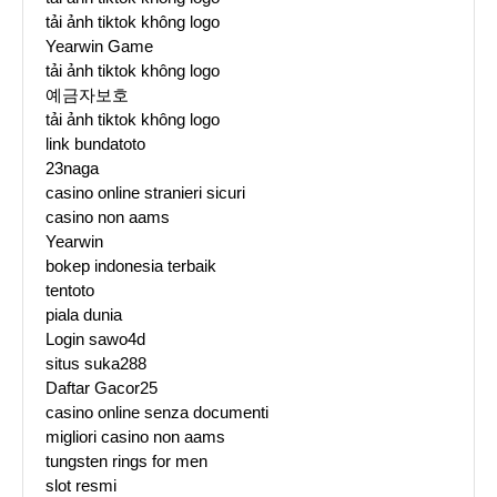
tải ảnh tiktok không logo
Yearwin Game
tải ảnh tiktok không logo
예금자보호
tải ảnh tiktok không logo
link bundatoto
23naga
casino online stranieri sicuri
casino non aams
Yearwin
bokep indonesia terbaik
tentoto
piala dunia
Login sawo4d
situs suka288
Daftar Gacor25
casino online senza documenti
migliori casino non aams
tungsten rings for men
slot resmi