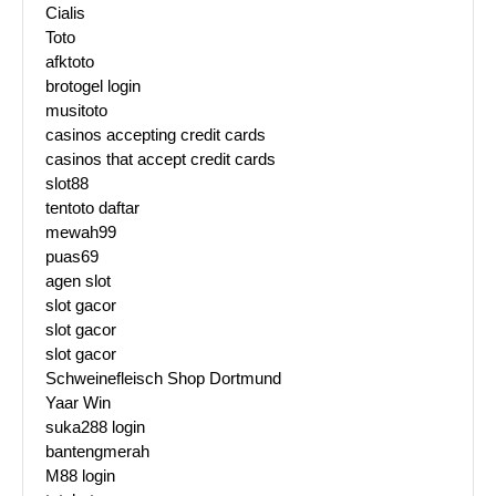
Cialis
Toto
afktoto
brotogel login
musitoto
casinos accepting credit cards
casinos that accept credit cards
slot88
tentoto daftar
mewah99
puas69
agen slot
slot gacor
slot gacor
slot gacor
Schweinefleisch Shop Dortmund
Yaar Win
suka288 login
bantengmerah
M88 login