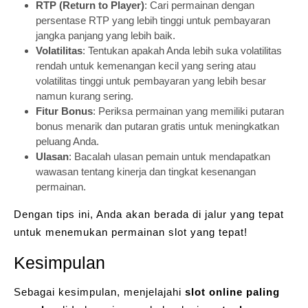
RTP (Return to Player)
: Cari permainan dengan
persentase RTP yang lebih tinggi untuk pembayaran
jangka panjang yang lebih baik.
Volatilitas
: Tentukan apakah Anda lebih suka volatilitas
rendah untuk kemenangan kecil yang sering atau
volatilitas tinggi untuk pembayaran yang lebih besar
namun kurang sering.
Fitur Bonus
: Periksa permainan yang memiliki putaran
bonus menarik dan putaran gratis untuk meningkatkan
peluang Anda.
Ulasan
: Bacalah ulasan pemain untuk mendapatkan
wawasan tentang kinerja dan tingkat kesenangan
permainan.
Dengan tips ini, Anda akan berada di jalur yang tepat
untuk menemukan permainan slot yang tepat!
Kesimpulan
Sebagai kesimpulan, menjelajahi
slot online paling