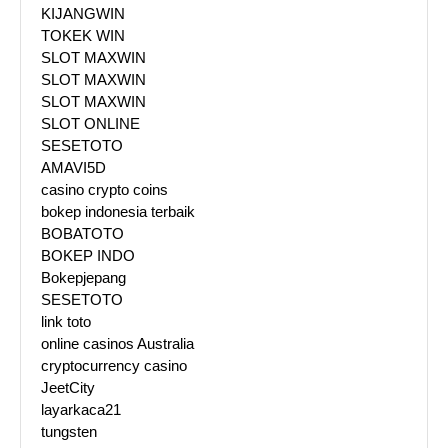
KIJANGWIN
TOKEK WIN
SLOT MAXWIN
SLOT MAXWIN
SLOT MAXWIN
SLOT ONLINE
SESETOTO
AMAVI5D
casino crypto coins
bokep indonesia terbaik
BOBATOTO
BOKEP INDO
Bokepjepang
SESETOTO
link toto
online casinos Australia
cryptocurrency casino
JeetCity
layarkaca21
tungsten