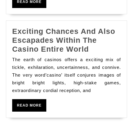
READ
READ MORE
Challenges
MORE
Exciting Chances And Also
Escapades Within The
Exciting
Casino Entire World
Chances
The earth of casinos offers a exciting mix of
And
tickle, exhilaration, uncertainness, and connive.
Also
The very word’casino’ itself conjures images of
bright bright lights, high-stake games,
Escapades
extraordinary cordial reception, and
Within
The
READ
READ MORE
Casino
MORE
Entire
World