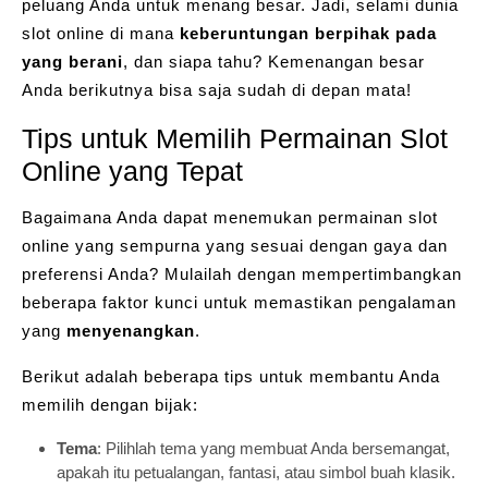
peluang Anda untuk menang besar. Jadi, selami dunia
slot online di mana
keberuntungan berpihak pada
yang berani
, dan siapa tahu? Kemenangan besar
Anda berikutnya bisa saja sudah di depan mata!
Tips untuk Memilih Permainan Slot
Online yang Tepat
Bagaimana Anda dapat menemukan permainan slot
online yang sempurna yang sesuai dengan gaya dan
preferensi Anda? Mulailah dengan mempertimbangkan
beberapa faktor kunci untuk memastikan pengalaman
yang
menyenangkan
.
Berikut adalah beberapa tips untuk membantu Anda
memilih dengan bijak:
Tema
: Pilihlah tema yang membuat Anda bersemangat,
apakah itu petualangan, fantasi, atau simbol buah klasik.