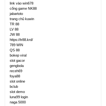
link vào win678
cổng game NK88
jabartoto
trang chủ kuwin
TR 88
LV 88
JW 88
https://tr88.krd/
789 WIN
QS 88
bokep viral
slot gacor
gengbola
receh69
foya88
slot online
bclub
slot demo
luna99 login
naga 5000