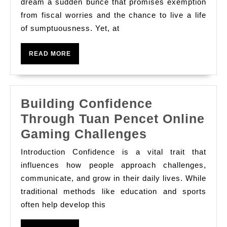
Paradise
Myths
dream a sudden bunce that promises exemption
Or
from fiscal worries and the chance to live a life
of sumptuousness. Yet, at
Pandora
S
READ
READ MORE
Box
MORE
The
Dual
Building Confidence
Nature
Through Tuan Pencet Online
Of
Building
Gaming Challenges
Lottery
Confidence
Wealthiness
Introduction Confidence is a vital trait that
Through
influences how people approach challenges,
Tuan
communicate, and grow in their daily lives. While
traditional methods like education and sports
Pencet
often help develop this
Online
Gaming