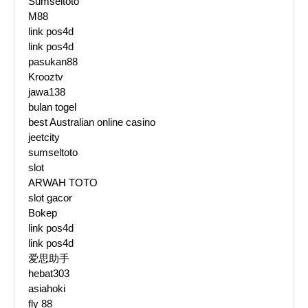
Sumseltoto
M88
link pos4d
link pos4d
pasukan88
Krooztv
jawa138
bulan togel
best Australian online casino
jeetcity
sumseltoto
slot
ARWAH TOTO
slot gacor
Bokep
link pos4d
link pos4d
爱思助手
hebat303
asiahoki
fly 88