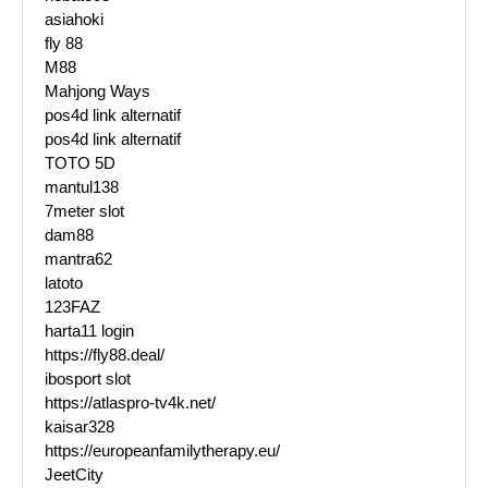
asiahoki
fly 88
M88
Mahjong Ways
pos4d link alternatif
pos4d link alternatif
TOTO 5D
mantul138
7meter slot
dam88
mantra62
latoto
123FAZ
harta11 login
https://fly88.deal/
ibosport slot
https://atlaspro-tv4k.net/
kaisar328
https://europeanfamilytherapy.eu/
JeetCity