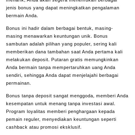
jenis bonus yang dapat meningkatkan pengalaman
bermain Anda.
Bonus ini hadir dalam berbagai bentuk, masing-
masing menawarkan keuntungan unik. Bonus
sambutan adalah pilihan yang populer, sering kali
memberikan dana tambahan saat Anda pertama kali
melakukan deposit. Putaran gratis memungkinkan
Anda bermain tanpa mempertaruhkan uang Anda
sendiri, sehingga Anda dapat menjelajahi berbagai
permainan.
Bonus tanpa deposit sangat menggoda, memberi Anda
kesempatan untuk menang tanpa investasi awal.
Program loyalitas memberi penghargaan kepada
pemain reguler, menyediakan keuntungan seperti
cashback atau promosi eksklusif.