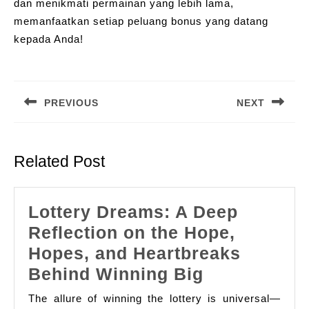
dan menikmati permainan yang lebih lama,
memanfaatkan setiap peluang bonus yang datang
kepada Anda!
Post
navigation
PREVIOUS
NEXT
Previous
Next
post:
post:
Related Post
Lottery Dreams: A Deep
Reflection on the Hope,
Hopes, and Heartbreaks
Lottery
Behind Winning Big
Dreams:
The allure of winning the lottery is universal—