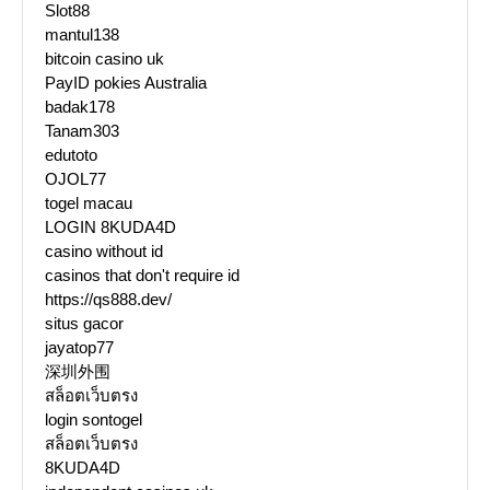
Slot88
mantul138
bitcoin casino uk
PayID pokies Australia
badak178
Tanam303
edutoto
OJOL77
togel macau
LOGIN 8KUDA4D
casino without id
casinos that don't require id
https://qs888.dev/
situs gacor
jayatop77
深圳外围
สล็อตเว็บตรง
login sontogel
สล็อตเว็บตรง
8KUDA4D