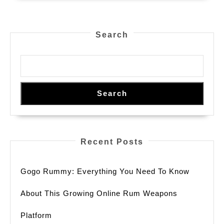
Search
Search
Recent Posts
Gogo Rummy: Everything You Need To Know
About This Growing Online Rum Weapons
Platform