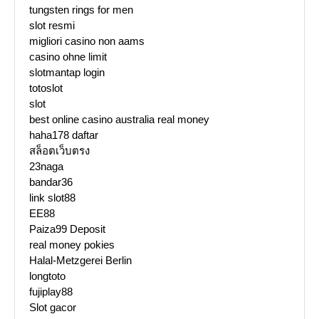
tungsten rings for men
slot resmi
migliori casino non aams
casino ohne limit
slotmantap login
totoslot
slot
best online casino australia real money
haha178 daftar
สล็อตเว็บตรง
23naga
bandar36
link slot88
EE88
Paiza99 Deposit
real money pokies
Halal-Metzgerei Berlin
longtoto
fujiplay88
Slot gacor