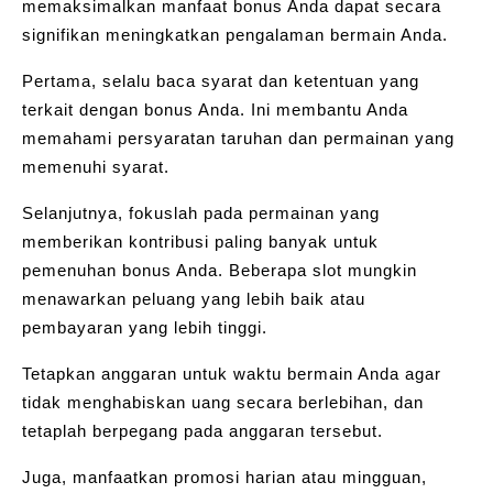
memaksimalkan manfaat bonus Anda dapat secara
signifikan meningkatkan pengalaman bermain Anda.
Pertama, selalu baca syarat dan ketentuan yang
terkait dengan bonus Anda. Ini membantu Anda
memahami persyaratan taruhan dan permainan yang
memenuhi syarat.
Selanjutnya, fokuslah pada permainan yang
memberikan kontribusi paling banyak untuk
pemenuhan bonus Anda. Beberapa slot mungkin
menawarkan peluang yang lebih baik atau
pembayaran yang lebih tinggi.
Tetapkan anggaran untuk waktu bermain Anda agar
tidak menghabiskan uang secara berlebihan, dan
tetaplah berpegang pada anggaran tersebut.
Juga, manfaatkan promosi harian atau mingguan,