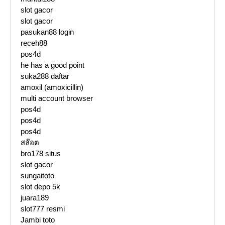
slot gacor
slot gacor
pasukan88 login
receh88
pos4d
he has a good point
suka288 daftar
amoxil (amoxicillin)
multi account browser
pos4d
pos4d
pos4d
สล๊อต
bro178 situs
slot gacor
sungaitoto
slot depo 5k
juara189
slot777 resmi
Jambi toto