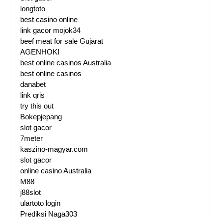
longtoto
best casino online
link gacor mojok34
beef meat for sale Gujarat
AGENHOKI
best online casinos Australia
best online casinos
danabet
link qris
try this out
Bokepjepang
slot gacor
7meter
kaszino-magyar.com
slot gacor
online casino Australia
M88
j88slot
ulartoto login
Prediksi Naga303