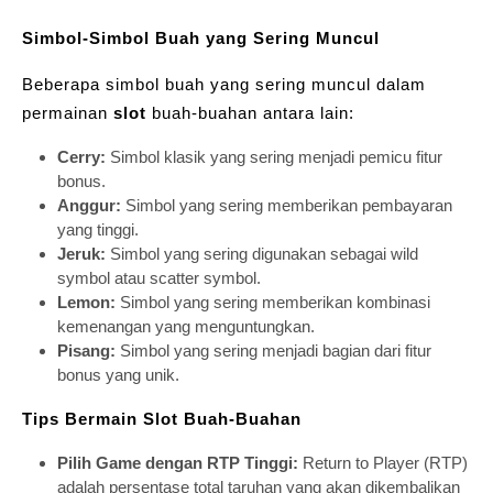
Simbol-Simbol Buah yang Sering Muncul
Beberapa simbol buah yang sering muncul dalam
permainan
slot
buah-buahan antara lain:
Cerry:
Simbol klasik yang sering menjadi pemicu fitur
bonus.
Anggur:
Simbol yang sering memberikan pembayaran
yang tinggi.
Jeruk:
Simbol yang sering digunakan sebagai wild
symbol atau scatter symbol.
Lemon:
Simbol yang sering memberikan kombinasi
kemenangan yang menguntungkan.
Pisang:
Simbol yang sering menjadi bagian dari fitur
bonus yang unik.
Tips Bermain Slot Buah-Buahan
Pilih Game dengan RTP Tinggi:
Return to Player (RTP)
adalah persentase total taruhan yang akan dikembalikan