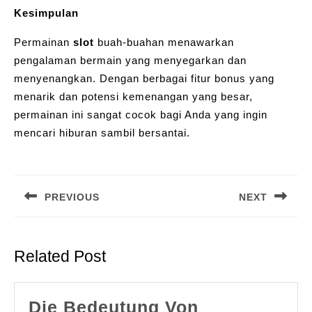
Kesimpulan
Permainan
slot
buah-buahan menawarkan
pengalaman bermain yang menyegarkan dan
menyenangkan. Dengan berbagai fitur bonus yang
menarik dan potensi kemenangan yang besar,
permainan ini sangat cocok bagi Anda yang ingin
mencari hiburan sambil bersantai.
Post
navigation
PREVIOUS
NEXT
Previous
Next
post:
post:
Related Post
Die Bedeutung Von