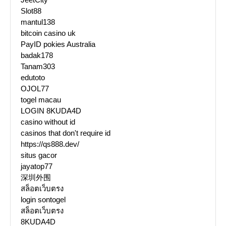
Slot88
mantul138
bitcoin casino uk
PayID pokies Australia
badak178
Tanam303
edutoto
OJOL77
togel macau
LOGIN 8KUDA4D
casino without id
casinos that don't require id
https://qs888.dev/
situs gacor
jayatop77
深圳外围
สล็อตเว็บตรง
login sontogel
สล็อตเว็บตรง
8KUDA4D