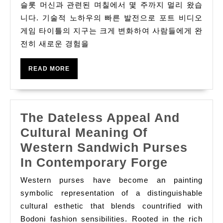
사
슬롯 머신과 관련된 며칠에서 몇 주까지 멀리 왔습
는
니다. 기술적 노하우의 빠른 발전으로 포트 비디오
게임 타이틀의 지구는 크게 변화하여 사람들에게 완
도
전히 새로운 경험을
박
장
READ
READ MORE
비
MORE
디
오
The Dateless Appeal And
포
Cultural Meaning Of
커
Western Sandwich Purses
기
The
In Contemporary Forge
계
Dateless
와
Western purses have become an painting
Appeal
symbolic representation of a distinguishable
관
And
cultural esthetic that blends countrified with
련
Bodoni fashion sensibilities. Rooted in the rich
Cultural