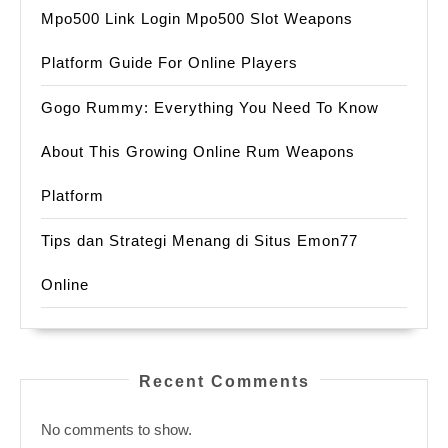
Mpo500 Link Login Mpo500 Slot Weapons
Platform Guide For Online Players
Gogo Rummy: Everything You Need To Know
About This Growing Online Rum Weapons
Platform
Tips dan Strategi Menang di Situs Emon77
Online
Recent Comments
No comments to show.