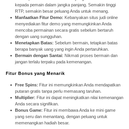
kepada pemain dalam jangka panjang. Semakin tinggi
RTP, semakin besar peluang Anda untuk menang.
Manfaatkan Fitur Demo:
Kebanyakan situs judi online
menyediakan fitur demo yang memungkinkan Anda
mencoba permainan secara gratis sebelum bertaruh
dengan uang sungguhan.
Menetapkan Batas:
Sebelum bermain, tetapkan batas
berapa banyak uang yang ingin Anda pertaruhkan.
Bermain dengan Santai:
Nikmati proses bermain dan
jangan terlalu terpaku pada kemenangan.
Fitur Bonus yang Menarik
Free Spins:
Fitur ini memungkinkan Anda mendapatkan
putaran gratis tanpa perlu memasang taruhan.
Multiplier:
Fitur ini dapat meningkatkan nilai kemenangan
Anda secara signifikan.
Bonus Game:
Fitur ini membawa Anda ke mini game
yang seru dan menantang, dengan peluang untuk
memenangkan hadiah besar.