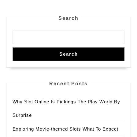
도
to
박
Support
Search
을
Your
발
Team
전
시
Search
킨
방
식
Recent Posts
Why Slot Online Is Pickings The Play World By
Surprise
Exploring Movie-themed Slots What To Expect