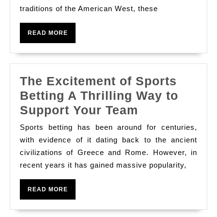
이
traditions of the American West, these
Meaning
있
Of
습
READ
READ MORE
Western
MORE
니
Sandwic
다:
Purses
기
The Excitement of Sports
In
술
Betting A Thrilling Way to
Contemp
적
The
Support Your Team
Forge
노
Excitement
Sports betting has been around for centuries,
하
of
with evidence of it dating back to the ancient
우
Sports
civilizations of Greece and Rome. However, in
가
recent years it has gained massive popularity,
Betting
온
A
READ
READ MORE
라
Thrilling
MORE
인
Way