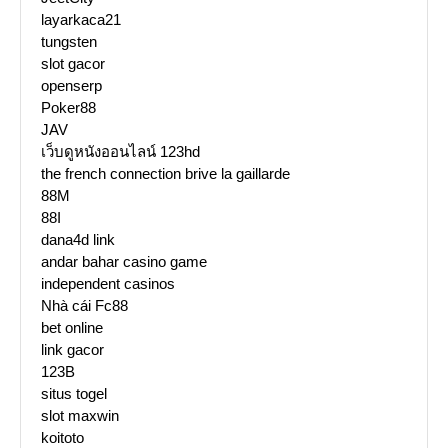
layarkaca21
tungsten
slot gacor
openserp
Poker88
JAV
เว็บดูหนังออนไลน์ 123hd
the french connection brive la gaillarde
88M
88I
dana4d link
andar bahar casino game
independent casinos
Nhà cái Fc88
bet online
link gacor
123B
situs togel
slot maxwin
koitoto