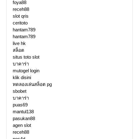
foya88
receh88
slot qris
ceritoto
hantam789
hantam789
live hk
สล็อต
situs toto slot
บาคาร่า
mutogel login
klik disini
ทดลองเล่นสล็อต pg
sbobet
บาคาร่า
puas69
mantul138
pasukan88
agen slot
receh88
pos4d