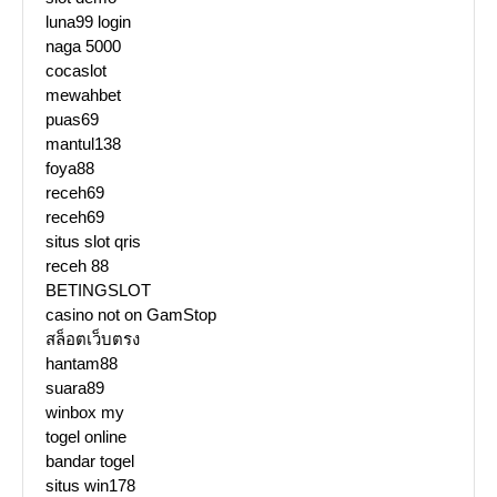
luna99 login
naga 5000
cocaslot
mewahbet
puas69
mantul138
foya88
receh69
receh69
situs slot qris
receh 88
BETINGSLOT
casino not on GamStop
สล็อตเว็บตรง
hantam88
suara89
winbox my
togel online
bandar togel
situs win178