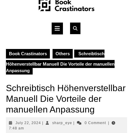
Skip
to
content
Open
Button
Book Crastinators
Others
Schreibtisch
Höhenverstellbar Manuell Die Vorteile der manuellen
Anpassung
Schreibtisch Höhenverstellbar
Manuell Die Vorteile der
manuellen Anpassung
July
sharp_eye
July 22, 2024
|
sharp_eye
|
0 Comment
|
22,
7:48 am