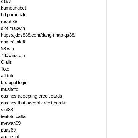
qs88
kampungbet
hd porno izle
receh88
slot maxwin
https://jdqs888.com/dang-nhap-qs88/
nhà cái nk88
98 win
789win.com
Cialis
Toto
afktoto
brotogel login
musitoto
casinos accepting credit cards
casinos that accept credit cards
slot88
tentoto daftar
mewah99
puas69
agen slot