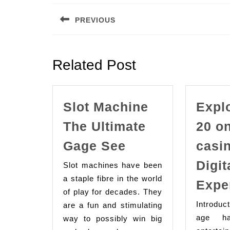
navigation
PREVIOUS
Previous
post:
Related Post
Slot Machine
Expl
The Ultimate
20 on
Slot
Gage See
casi
Machine
Digi
Slot machines have been
The
a staple fibre in the world
Expe
Ultimate
of play for decades. They
Gage
Introduc
are a fun and stimulating
See
age ha
way to possibly win big