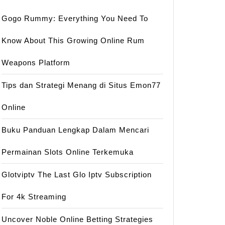
Gogo Rummy: Everything You Need To
Know About This Growing Online Rum
Weapons Platform
Tips dan Strategi Menang di Situs Emon77
Online
Buku Panduan Lengkap Dalam Mencari
Permainan Slots Online Terkemuka
Glotviptv The Last Glo Iptv Subscription
For 4k Streaming
Uncover Noble Online Betting Strategies