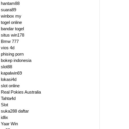
hantam88
suara89
winbox my
togel online
bandar togel
situs win178
Bmw 777
vios 4d
phising porn
bokep indonesia
slot88
kapalwin69
lokasi4d
slot online
Real Pokies Australia
Tahta4d
Slot
suka288 daftar
idlix
Yaar Win