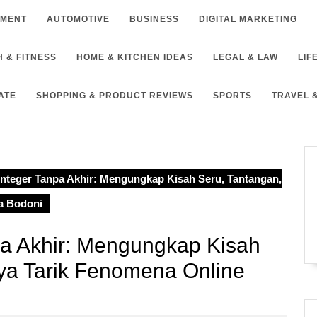
NMENT
AUTOMOTIVE
BUSINESS
DIGITAL MARKETING
 & FITNESS
HOME & KITCHEN IDEAS
LEGAL & LAW
LIF
ATE
SHOPPING & PRODUCT REVIEWS
SPORTS
TRAVEL 
nteger Tanpa Akhir: Mengungkap Kisah Seru, Tantangan,
a Bodoni
pa Akhir: Mengungkap Kisah
ya Tarik Fenomena Online