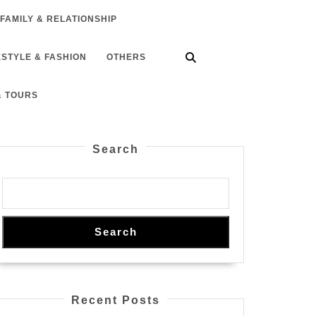
FAMILY & RELATIONSHIP
ESTYLE & FASHION
OTHERS
& TOURS
Search
Search
Recent Posts