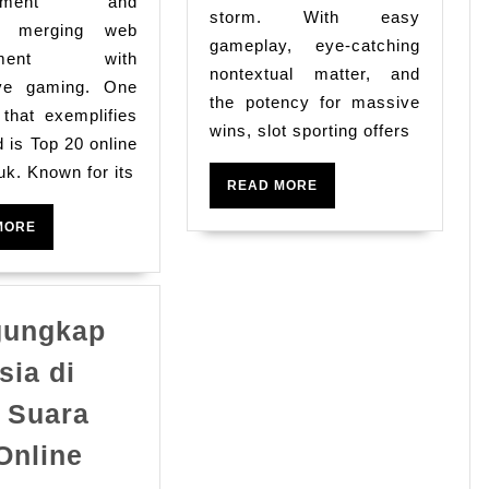
tainment and
Casino
storm. With easy
casinos
g, merging web
gameplay, eye-catching
See
uk:
opment with
nontextual matter, and
tive gaming. One
A
the potency for massive
 that exemplifies
Digital
wins, slot sporting offers
d is Top 20 online
Gaming
uk. Known for its
Experience
READ
READ MORE
MORE
READ
MORE
MORE
ungkap
sia di
k Suara
Mengungkap
Online
Rahasia