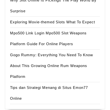
Why Slot Online Is Pickings The Play World By
Surprise
Exploring Movie-themed Slots What To Expect
Mpo500 Link Login Mpo500 Slot Weapons
Platform Guide For Online Players
Gogo Rummy: Everything You Need To Know
About This Growing Online Rum Weapons
Platform
Tips dan Strategi Menang di Situs Emon77
Online