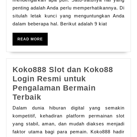
Yang
penting adalah Anda perlu memperhatikannya. Di
situlah letak kunci yang menguntungkan Anda
Bikin
dalam beberapa hal. Berikut adalah 9 kiat
Kamu
Lebih
READ
READ MORE
Cerdas
MORE
Koko888 Slot dan Koko88
Login Resmi untuk
Pengalaman Bermain
Koko888
Terbaik
Slot
Dalam dunia hiburan digital yang semakin
dan
kompetitif, kehadiran platform permainan slot
Koko88
yang stabil, aman, dan mudah diakses menjadi
faktor utama bagi para pemain. Koko888 hadir
Login