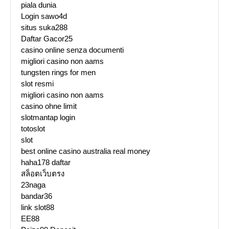
piala dunia
Login sawo4d
situs suka288
Daftar Gacor25
casino online senza documenti
migliori casino non aams
tungsten rings for men
slot resmi
migliori casino non aams
casino ohne limit
slotmantap login
totoslot
slot
best online casino australia real money
haha178 daftar
สล็อตเว็บตรง
23naga
bandar36
link slot88
EE88