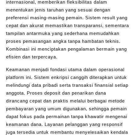
internasional, memberikan fleksibilitas dalam
menentukan jenis taruhan yang sesuai dengan
preferensi masing-masing pemain. Sistem result yang
cepat dan akurat memastikan transparansi, sementara
tampilan antarmuka yang sederhana memudahkan
proses pemasangan angka tanpa hambatan teknis.
Kombinasi ini menciptakan pengalaman bermain yang
efisien dan terpercaya.
Keamanan menjadi fondasi utama dalam operasional
platform ini. Sistem enkripsi canggih diterapkan untuk
melindungi data pribadi serta transaksi finansial setiap
anggota. Proses deposit dan penarikan dana
dirancang cepat dan praktis melalui berbagai metode
pembayaran yang umum digunakan, sehingga pemain
dapat fokus pada permainan tanpa khawatir mengenai
keamanan dana. Layanan pelanggan yang responsif
juga tersedia untuk membantu menyelesaikan kendala