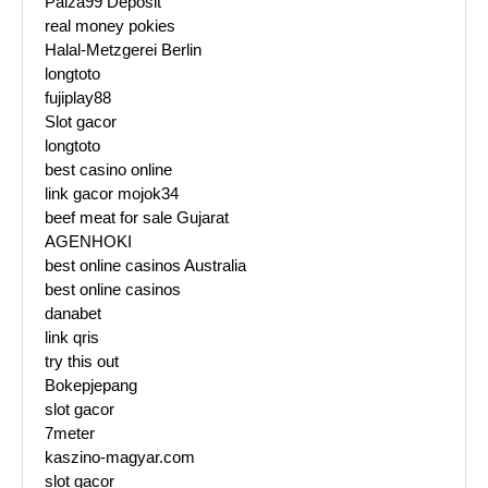
Paiza99 Deposit
real money pokies
Halal-Metzgerei Berlin
longtoto
fujiplay88
Slot gacor
longtoto
best casino online
link gacor mojok34
beef meat for sale Gujarat
AGENHOKI
best online casinos Australia
best online casinos
danabet
link qris
try this out
Bokepjepang
slot gacor
7meter
kaszino-magyar.com
slot gacor