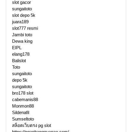
slot gacor
sungaitoto
slot depo 5k
juara189
slot777 resmi
Jambi toto
Dewa king
EIPL
elang178
Balislot
Toto
sungaitoto
depo 5k
sungaitoto
bro178 slot
cabemanis88
Monmon88
Sildenafil
Sumseltoto
สล็อตเว็บตรง pg slot
https://nganhangquanao.com/