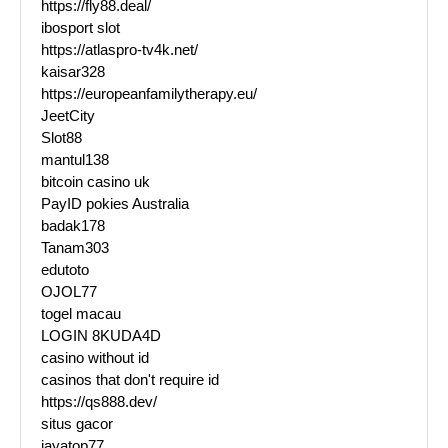
https://fly88.deal/
ibosport slot
https://atlaspro-tv4k.net/
kaisar328
https://europeanfamilytherapy.eu/
JeetCity
Slot88
mantul138
bitcoin casino uk
PayID pokies Australia
badak178
Tanam303
edutoto
OJOL77
togel macau
LOGIN 8KUDA4D
casino without id
casinos that don't require id
https://qs888.dev/
situs gacor
jayatop77