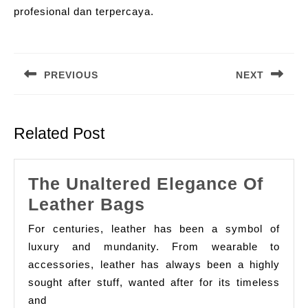
profesional dan terpercaya.
Post
navigation
PREVIOUS
NEXT
Previous
Next
post:
post:
Related Post
The Unaltered Elegance Of
The
Leather Bags
Unaltered
For centuries, leather has been a symbol of
Elegance
luxury and mundanity. From wearable to
Of
accessories, leather has always been a highly
sought after stuff, wanted after for its timeless
Leather
and
Bags