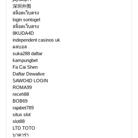
深圳外围
สล็อตเว็บตรง
login sontogel
สล็อตเว็บตรง
8KUDA4D
independent casinos uk
ผลบอล
suka288 daftar
kampungbet
Fa Cai Shen
Daftar Dewalive
SAWO4D LOGIN
ROMA99
receh88
BOB69
rajabet789
situs slot
slot88
LTD TOTO
บาคาร่า