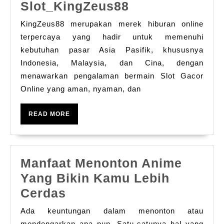
Slot_KingZeus
Slot_KingZeus88
Your
Flic
KingZeus88 merupakan merek hiburan online
Nights
terpercaya yang hadir untuk memenuhi
kebutuhan pasar Asia Pasifik, khususnya
Indonesia, Malaysia, dan Cina, dengan
menawarkan pengalaman bermain Slot Gacor
Online yang aman, nyaman, dan
READ
READ MORE
MORE
Manfaat Menonton Anime
Yang Bikin Kamu Lebih
Manfaat
Cerdas
Menonton
Ada keuntungan dalam menonton atau
Anime
mendengarkan apa pun. Satu-satunya hal yang