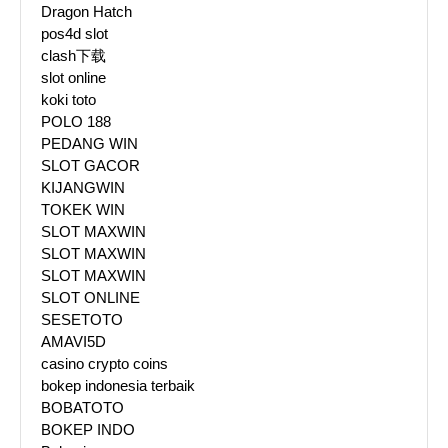
Dragon Hatch
pos4d slot
clash下载
slot online
koki toto
POLO 188
PEDANG WIN
SLOT GACOR
KIJANGWIN
TOKEK WIN
SLOT MAXWIN
SLOT MAXWIN
SLOT MAXWIN
SLOT ONLINE
SESETOTO
AMAVI5D
casino crypto coins
bokep indonesia terbaik
BOBATOTO
BOKEP INDO