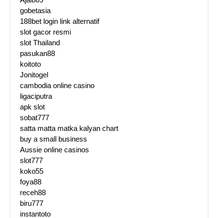
gobetasia
188bet login link alternatif
slot gacor resmi
slot Thailand
pasukan88
koitoto
Jonitogel
cambodia online casino
ligaciputra
apk slot
sobat777
satta matta matka kalyan chart
buy a small business
Aussie online casinos
slot777
koko55
foya88
receh88
biru777
instantoto