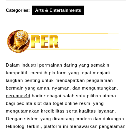
2026
Categories:
Arts & Entertainments
Dalam industri permainan daring yang semakin
kompetitif, memilih platform yang tepat menjadi
langkah penting untuk mendapatkan pengalaman
bermain yang aman, nyaman, dan menguntungkan.
perumus4d
hadir sebagai salah satu pilihan utama
bagi pecinta slot dan togel online resmi yang
mengutamakan kredibilitas serta kualitas layanan.
Dengan sistem yang dirancang modern dan dukungan
teknologi terkini, platform ini menawarkan pengalaman