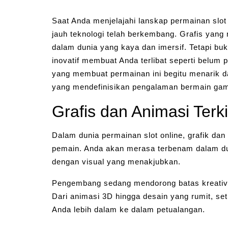
Saat Anda menjelajahi lanskap permainan slot
jauh teknologi telah berkembang. Grafis yan
dalam dunia yang kaya dan imersif. Tetapi b
inovatif membuat Anda terlibat seperti belum
yang membuat permainan ini begitu menarik dan
yang mendefinisikan pengalaman bermain gam
Grafis dan Animasi Terki
Dalam dunia permainan slot online, grafik d
pemain. Anda akan merasa terbenam dalam dun
dengan visual yang menakjubkan.
Pengembang sedang mendorong batas kreativi
Dari animasi 3D hingga desain yang rumit, se
Anda lebih dalam ke dalam petualangan.