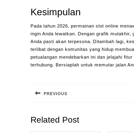
Kesimpulan
Pada tahun 2026, permainan slot online mena
ingin Anda lewatkan. Dengan grafik mutakhir, 
Anda pasti akan terpesona. Ditambah lagi, 
terlibat dengan komunitas yang hidup membuat
petualangan mendebarkan ini dan jelajahi fit
terhubung. Bersiaplah untuk memutar jalan A
Post
navigation
PREVIOUS
Previous
post:
Related Post