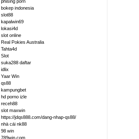
phising porn
bokep indonesia
slot88
kapalwin69
lokasi4d
slot online
Real Pokies Australia
Tahta4d
Slot
suka288 daftar
idlix
Yaar Win
qs88
kampungbet
hd porno izle
receh88
slot maxwin
https://jdqs888.com/dang-nhap-qs88/
nhà cái nk88
98 win
789win.com