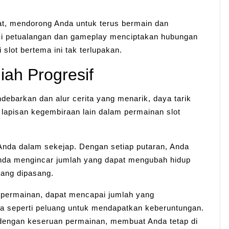
at, mendorong Anda untuk terus bermain dan
i petualangan dan gameplay menciptakan hubungan
slot bertema ini tak terlupakan.
ah Progresif
debarkan dan alur cerita yang menarik, daya tarik
lapisan kegembiraan lain dalam permainan slot
nda dalam sekejap. Dengan setiap putaran, Anda
nda mengincar jumlah yang dapat mengubah hidup
yang dipasang.
i permainan, dapat mencapai jumlah yang
a seperti peluang untuk mendapatkan keberuntungan.
 dengan keseruan permainan, membuat Anda tetap di