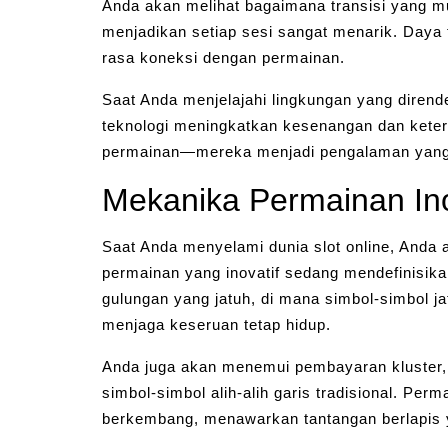
Anda akan melihat bagaimana transisi yang mu
menjadikan setiap sesi sangat menarik. Daya t
rasa koneksi dengan permainan.
Saat Anda menjelajahi lingkungan yang diren
teknologi meningkatkan kesenangan dan keterli
permainan—mereka menjadi pengalaman yang 
Mekanika Permainan Ino
Saat Anda menyelami dunia slot online, An
permainan yang inovatif sedang mendefinisikan
gulungan yang jatuh, di mana simbol-simbol j
menjaga keseruan tetap hidup.
Anda juga akan menemui pembayaran kluster
simbol-simbol alih-alih garis tradisional. Per
berkembang, menawarkan tantangan berlapis y