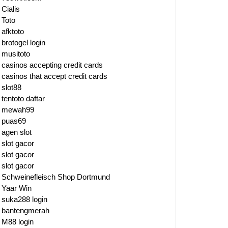
Cialis
Toto
afktoto
brotogel login
musitoto
casinos accepting credit cards
casinos that accept credit cards
slot88
tentoto daftar
mewah99
puas69
agen slot
slot gacor
slot gacor
slot gacor
:
Schweinefleisch Shop Dortmund
Yaar Win
suka288 login
bantengmerah
M88 login