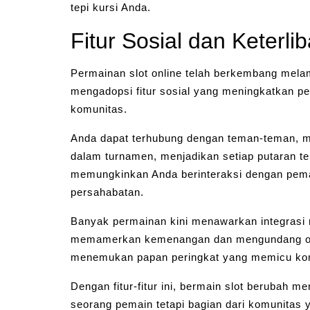
tepi kursi Anda.
Fitur Sosial dan Keterl
Permainan slot online telah berkembang mela
mengadopsi fitur sosial yang meningkatkan p
komunitas.
Anda dapat terhubung dengan teman-teman, 
dalam turnamen, menjadikan setiap putaran t
memungkinkan Anda berinteraksi dengan pemai
persahabatan.
Banyak permainan kini menawarkan integrasi
memamerkan kemenangan dan mengundang oran
menemukan papan peringkat yang memicu komp
Dengan fitur-fitur ini, bermain slot berubah 
seorang pemain tetapi bagian dari komunita