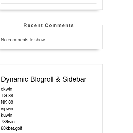
Recent Comments
No comments to show.
Dynamic Blogroll & Sidebar
okwin
TG 88
NK 88
vipwin
kuwin
789win
88kbet.golf