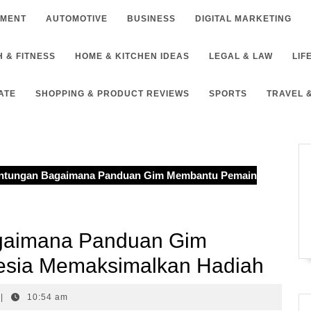
NMENT
AUTOMOTIVE
BUSINESS
DIGITAL MARKETING
 & FITNESS
HOME & KITCHEN IDEAS
LEGAL & LAW
LIF
ATE
SHOPPING & PRODUCT REVIEWS
SPORTS
TRAVEL 
ntungan Bagaimana Panduan Gim Membantu Pemain
gaimana Panduan Gim
esia Memaksimalkan Hadiah
|
10:54 am