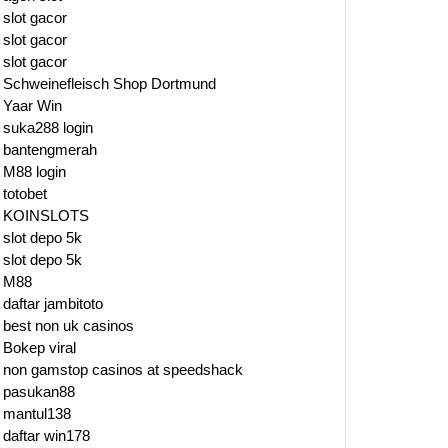
slot gacor
slot gacor
slot gacor
Schweinefleisch Shop Dortmund
Yaar Win
suka288 login
bantengmerah
M88 login
totobet
KOINSLOTS
slot depo 5k
slot depo 5k
M88
daftar jambitoto
best non uk casinos
Bokep viral
non gamstop casinos at speedshack
pasukan88
mantul138
daftar win178