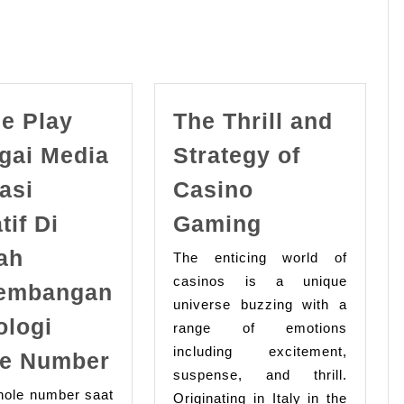
post:
ne Play
The Thrill and
gai Media
Strategy of
asi
Casino
The
tif Di
Gaming
Thrill
ah
The enticing world of
and
casinos is a unique
embangan
Strategy
universe buzzing with a
of
ologi
range of emotions
Casino
Online
including excitement,
e Number
suspense, and thrill.
Gaming
Play
hole number saat
Originating in Italy in the