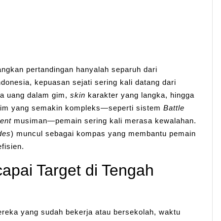
angkan pertandingan hanyalah separuh dari
onesia, kepuasan sejati sering kali datang dari
ata uang dalam gim,
skin
karakter yang langka, hingga
gim yang semakin kompleks—seperti sistem
Battle
ent
musiman—pemain sering kali merasa kewalahan.
des
) muncul sebagai kompas yang membantu pemain
fisien.
capai Target di Tengah
ereka yang sudah bekerja atau bersekolah, waktu