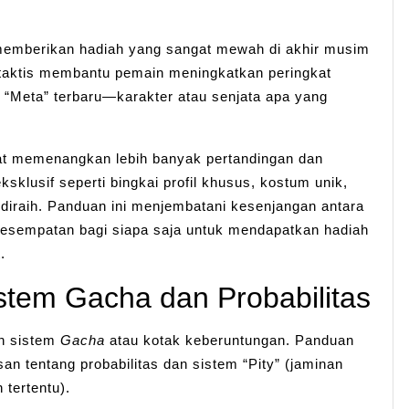
 memberikan hadiah yang sangat mewah di akhir musim
 taktis membantu pemain meningkatkan peringkat
“Meta” terbaru—karakter atau senjata apa yang
at memenangkan lebih banyak pertandingan dan
ksklusif seperti bingkai profil khusus, kostum unik,
 diraih. Panduan ini menjembatani kesenjangan antara
kesempatan bagi siapa saja untuk mendapatkan hadiah
.
stem Gacha dan Probabilitas
an sistem
Gacha
atau kotak keberuntungan. Panduan
an tentang probabilitas dan sistem “Pity” (jaminan
tertentu).