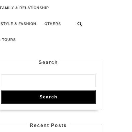
FAMILY & RELATIONSHIP
ESTYLE & FASHION
OTHERS
& TOURS
Search
Search
Recent Posts