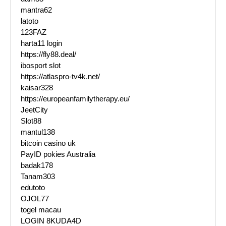
mantra62
latoto
123FAZ
harta11 login
https://fly88.deal/
ibosport slot
https://atlaspro-tv4k.net/
kaisar328
https://europeanfamilytherapy.eu/
JeetCity
Slot88
mantul138
bitcoin casino uk
PayID pokies Australia
badak178
Tanam303
edutoto
OJOL77
togel macau
LOGIN 8KUDA4D