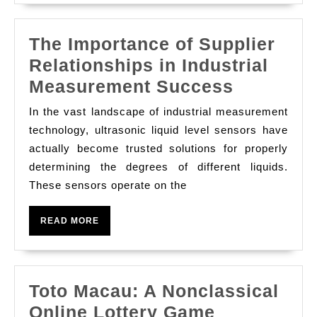
Index
Link
The Importance of Supplier
Indexer
Relationships in Industrial
The
Measurement Success
Importan
In the vast landscape of industrial measurement
of
technology, ultrasonic liquid level sensors have
Supplier
actually become trusted solutions for properly
determining the degrees of different liquids.
Relation
These sensors operate on the
in
Industria
READ
READ MORE
Measure
MORE
Success
Toto Macau: A Nonclassical
Toto
Online Lottery Game