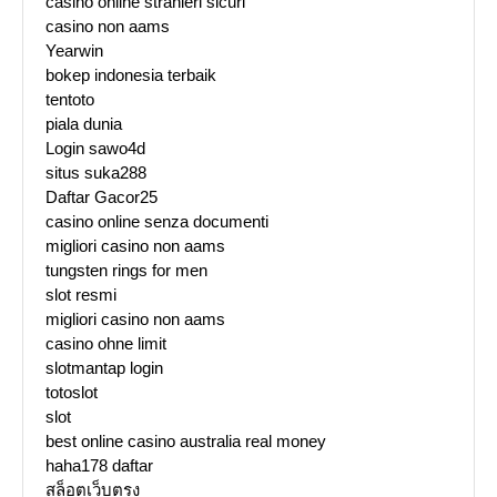
casino online stranieri sicuri
casino non aams
Yearwin
bokep indonesia terbaik
tentoto
piala dunia
Login sawo4d
situs suka288
Daftar Gacor25
casino online senza documenti
migliori casino non aams
tungsten rings for men
slot resmi
migliori casino non aams
casino ohne limit
slotmantap login
totoslot
slot
best online casino australia real money
haha178 daftar
สล็อตเว็บตรง