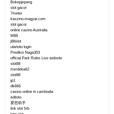
Bokepjepang
slot gacor
7meter
kaszino-magyar.com
slot gacor
online casino Australia
M88
j88slot
ulartoto login
Prediksi Naga303
official Park Rules Live website
slot88
merdeka62
slot88
jp1
dk666
casino online in cambodia
editoto
爱思助手
link slot 5rb
toto slot