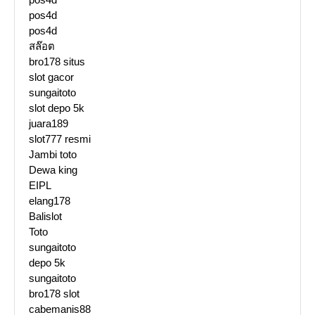
pos4d
pos4d
สล๊อต
bro178 situs
slot gacor
sungaitoto
slot depo 5k
juara189
slot777 resmi
Jambi toto
Dewa king
EIPL
elang178
Balislot
Toto
sungaitoto
depo 5k
sungaitoto
bro178 slot
cabemanis88