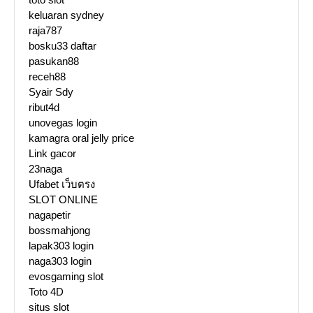
keluaran sydney
raja787
bosku33 daftar
pasukan88
receh88
Syair Sdy
ribut4d
unovegas login
kamagra oral jelly price
Link gacor
23naga
Ufabet เว็บตรง
SLOT ONLINE
nagapetir
bossmahjong
lapak303 login
naga303 login
evosgaming slot
Toto 4D
situs slot