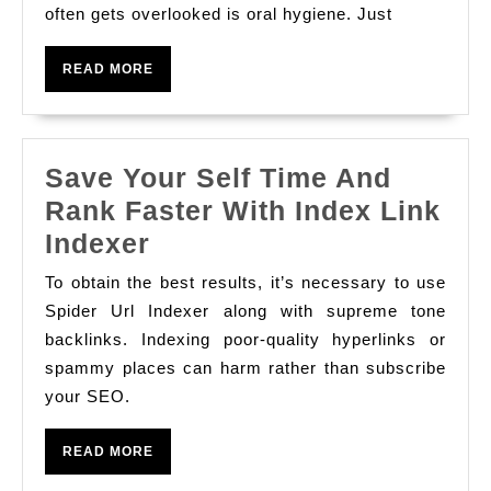
often gets overlooked is oral hygiene. Just
Dog
Teeth
READ
READ MORE
Cleansing:
MORE
Ensuring
Your
Save Your Self Time And
Pet’s
Rank Faster With Index Link
Oral
Save
Indexer
Wellness
Your
For
To obtain the best results, it’s necessary to use
Self
A
Spider Url Indexer along with supreme tone
Time
backlinks. Indexing poor-quality hyperlinks or
Longer,
spammy places can harm rather than subscribe
And
Happier
your SEO.
Rank
Life
Faster
READ
READ MORE
With
MORE