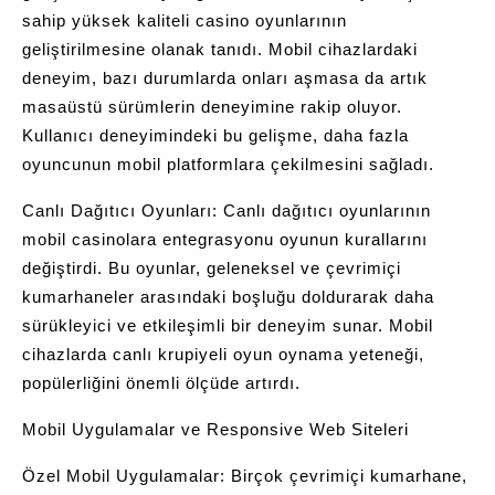
sahip yüksek kaliteli casino oyunlarının
geliştirilmesine olanak tanıdı. Mobil cihazlardaki
deneyim, bazı durumlarda onları aşmasa da artık
masaüstü sürümlerin deneyimine rakip oluyor.
Kullanıcı deneyimindeki bu gelişme, daha fazla
oyuncunun mobil platformlara çekilmesini sağladı.
Canlı Dağıtıcı Oyunları: Canlı dağıtıcı oyunlarının
mobil casinolara entegrasyonu oyunun kurallarını
değiştirdi. Bu oyunlar, geleneksel ve çevrimiçi
kumarhaneler arasındaki boşluğu doldurarak daha
sürükleyici ve etkileşimli bir deneyim sunar. Mobil
cihazlarda canlı krupiyeli oyun oynama yeteneği,
popülerliğini önemli ölçüde artırdı.
Mobil Uygulamalar ve Responsive Web Siteleri
Özel Mobil Uygulamalar: Birçok çevrimiçi kumarhane,