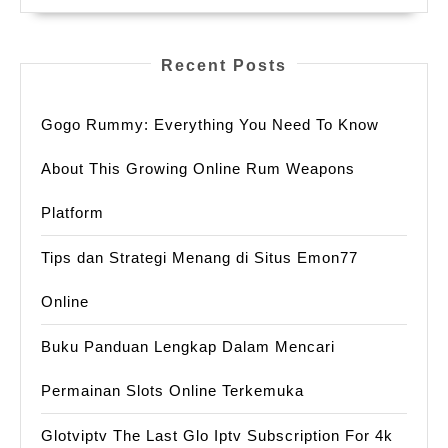
Recent Posts
Gogo Rummy: Everything You Need To Know
About This Growing Online Rum Weapons
Platform
Tips dan Strategi Menang di Situs Emon77
Online
Buku Panduan Lengkap Dalam Mencari
Permainan Slots Online Terkemuka
Glotviptv The Last Glo Iptv Subscription For 4k