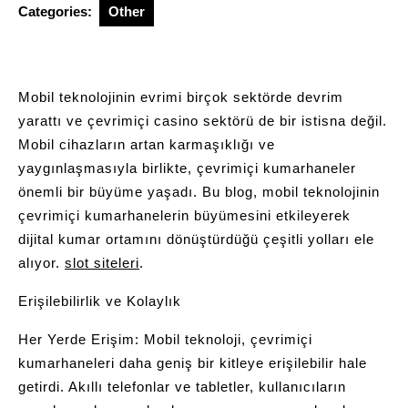
Categories:
Other
Mobil teknolojinin evrimi birçok sektörde devrim
yarattı ve çevrimiçi casino sektörü de bir istisna değil.
Mobil cihazların artan karmaşıklığı ve
yaygınlaşmasıyla birlikte, çevrimiçi kumarhaneler
önemli bir büyüme yaşadı. Bu blog, mobil teknolojinin
çevrimiçi kumarhanelerin büyümesini etkileyerek
dijital kumar ortamını dönüştürdüğü çeşitli yolları ele
alıyor.
slot siteleri
.
Erişilebilirlik ve Kolaylık
Her Yerde Erişim: Mobil teknoloji, çevrimiçi
kumarhaneleri daha geniş bir kitleye erişilebilir hale
getirdi. Akıllı telefonlar ve tabletler, kullanıcıların