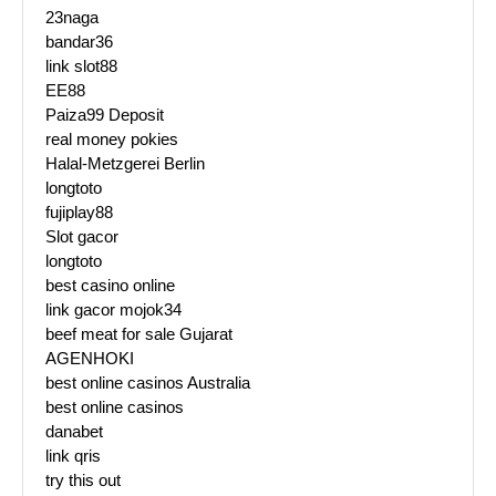
23naga
bandar36
link slot88
EE88
Paiza99 Deposit
real money pokies
Halal-Metzgerei Berlin
longtoto
fujiplay88
Slot gacor
longtoto
best casino online
link gacor mojok34
beef meat for sale Gujarat
AGENHOKI
best online casinos Australia
best online casinos
danabet
link qris
try this out