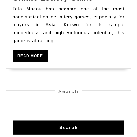
Macau:
Toto Macau has become one of the most
A
nonclassical online lottery games, especially for
Nonclassic
players in Asia. Known for its simple
mindedness and high victorious potential, this
Online
game is attracting
Lottery
Game
READ
READ MORE
MORE
Search
Search