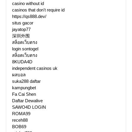
casino without id
casinos that don't require id
https://qs888.dev/
situs gacor
jayatop77
深圳外围
สล็อตเว็บตรง
login sontogel
สล็อตเว็บตรง
8KUDA4D
independent casinos uk
ผลบอล
suka288 daftar
kampungbet
Fa Cai Shen
Daftar Dewalive
SAWO4D LOGIN
ROMA99
receh88
BOB69