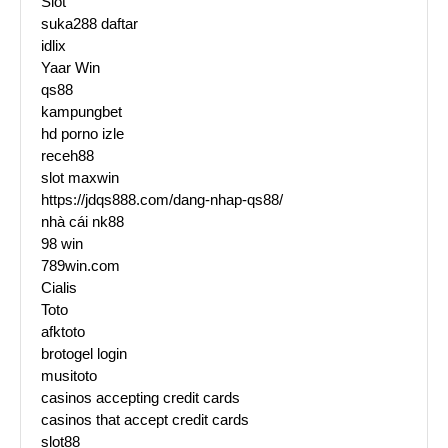
Slot
suka288 daftar
idlix
Yaar Win
qs88
kampungbet
hd porno izle
receh88
slot maxwin
https://jdqs888.com/dang-nhap-qs88/
nhà cái nk88
98 win
789win.com
Cialis
Toto
afktoto
brotogel login
musitoto
casinos accepting credit cards
casinos that accept credit cards
slot88