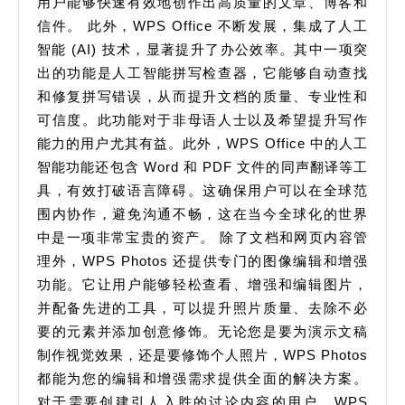
助
用户能够快速有效地创作出高质量的文章、博客和
信件。 此外，WPS Office 不断发展，集成了人工
力
智能 (AI) 技术，显著提升了办公效率。其中一项突
WPS
出的功能是人工智能拼写检查器，它能够自动查找
Office
和修复拼写错误，从而提升文档的质量、专业性和
全
可信度。此功能对于非母语人士以及希望提升写作
面
能力的用户尤其有益。此外，WPS Office 中的人工
提
智能功能还包含 Word 和 PDF 文件的同声翻译等工
升
具，有效打破语言障碍。这确保用户可以在全球范
围内协作，避免沟通不畅，这在当今全球化的世界
效
中是一项非常宝贵的资产。 除了文档和网页内容管
率
理外，WPS Photos 还提供专门的图像编辑和增强
功能。它让用户能够轻松查看、增强和编辑图片，
并配备先进的工具，可以提升照片质量、去除不必
要的元素并添加创意修饰。无论您是要为演示文稿
制作视觉效果，还是要修饰个人照片，WPS Photos
都能为您的编辑和增强需求提供全面的解决方案。
对于需要创建引人入胜的讨论内容的用户，WPS