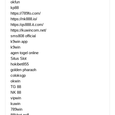
okfun
kp88
https://789fo.com/
https://nk888.io/
https:/qs888.it.com/
https://kuwincom.net/
sms808 official
k9win app
k9win
agen togel online
Situs Slot
hokibet855
golden pharaoh
coloksgp
okwin
TG 88
NK 88
vipwin
kuwin
789win
88kbet.golf