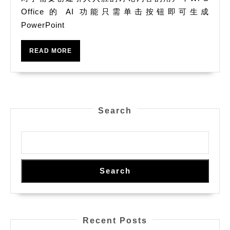
Office 的 AI 功能只需单击按钮即可生成
PowerPoint
READ
READ MORE
MORE
Search
Search
Recent Posts