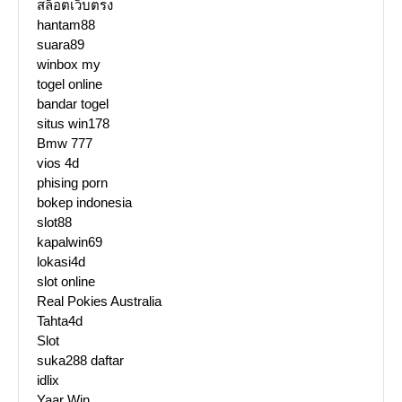
สล็อตเว็บตรง
hantam88
suara89
winbox my
togel online
bandar togel
situs win178
Bmw 777
vios 4d
phising porn
bokep indonesia
slot88
kapalwin69
lokasi4d
slot online
Real Pokies Australia
Tahta4d
Slot
suka288 daftar
idlix
Yaar Win