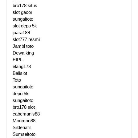
bro178 situs
slot gacor
sungaitoto
slot depo 5k
juara189
slot777 resmi
Jambi toto
Dewa king
EIPL
elang178
Balislot
Toto
sungaitoto
depo 5k
sungaitoto
bro178 slot
cabemanis88
Monmon88
Sildenafil
Sumseltoto