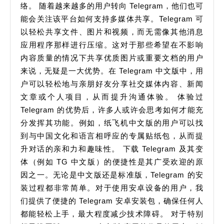
络。 随着越来越多的用户转向 Telegram，他们也可
能会关注该平台如何支持多媒体共享。Telegram 可
以轻松共享文件、图片和视频，而无需像其他消息
应用程序那样进行压缩。这对于那些希望在不影响
内容质量的情况下共享优质图片或重要文档的用户
来说，无疑是一大优势。在 Telegram 中文版中，用
户可以轻松地与亲朋好友分享社交媒体内容、新闻
文章或个人项目，从而提升沟通体验。 体验过
Telegram 的优势后，许多人或许会思考如何才能充
分发挥其功能。例如，纸飞机中文版的用户可以找
到与中国文化和语言相呼应的专属贴纸包，从而提
升对话的亲和力和趣味性。 下载 Telegram 及其变
体（例如 TG 中文版）的便捷性是其广受欢迎的原
因之一。无论是中文版还是标准版，Telegram 的安
装过程都非常简单。对于使用安卓设备的用户，我
们提供了便捷的 Telegram 安卓安装包，确保任何人
都能轻松上手，最大程度减少技术障碍。 对于特别