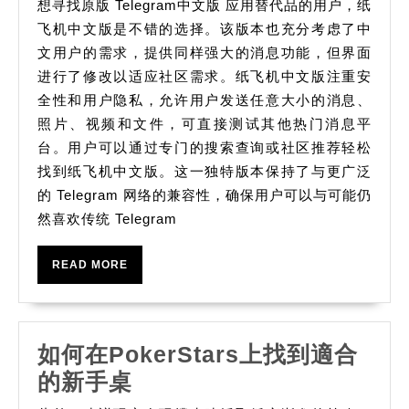
想寻找原版 Telegram中文版 应用替代品的用户，纸
飞机中文版是不错的选择。该版本也充分考虑了中
文用户的需求，提供同样强大的消息功能，但界面
进行了修改以适应社区需求。纸飞机中文版注重安
全性和用户隐私，允许用户发送任意大小的消息、
照片、视频和文件，可直接测试其他热门消息平
台。用户可以通过专门的搜索查询或社区推荐轻松
找到纸飞机中文版。这一独特版本保持了与更广泛
的 Telegram 网络的兼容性，确保用户可以与可能仍
然喜欢传统 Telegram
READ
READ MORE
MORE
如何在PokerStars上找到適合
如
的新手桌
何