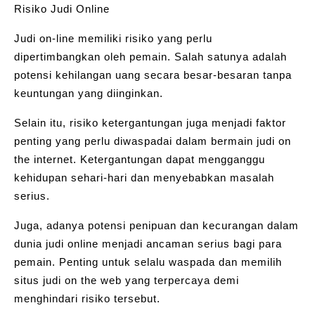
Risiko Judi Online
Judi on-line memiliki risiko yang perlu
dipertimbangkan oleh pemain. Salah satunya adalah
potensi kehilangan uang secara besar-besaran tanpa
keuntungan yang diinginkan.
Selain itu, risiko ketergantungan juga menjadi faktor
penting yang perlu diwaspadai dalam bermain judi on
the internet. Ketergantungan dapat mengganggu
kehidupan sehari-hari dan menyebabkan masalah
serius.
Juga, adanya potensi penipuan dan kecurangan dalam
dunia judi online menjadi ancaman serius bagi para
pemain. Penting untuk selalu waspada dan memilih
situs judi on the web yang terpercaya demi
menghindari risiko tersebut.