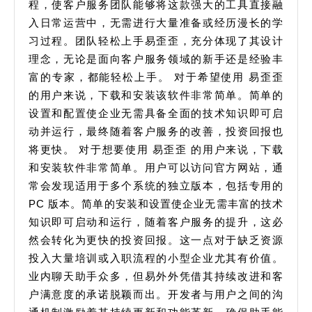
程，使客户服务团队能够将这款强大的工具直接融
值
入日常运营中，无需进行大量准备或经历漫长的学
习过程。团队轻松上手易歪歪，充分体现了其设计
理念，无论是面向客户服务领域的新手还是经验丰
富的专家，都能轻松上手。 对于希望使用 易歪歪
的用户来说，下载和安装该软件非常简单。简单的
设置和配置使企业无需具备全面的技术知识即可启
动并运行，最终随着客户服务的改善，投资回报也
将更快。 对于想要使用 易歪歪 的用户来说，下载
和安装软件非常简单。用户可以访问官方网站，通
常会发现适用于多个系统的独立版本，包括专用的
PC 版本。简单的安装和设置使企业无需丰富的技术
知识即可启动和运行，随着客户服务的提升，这必
然会转化为更快的投资回报。这一点对于缺乏资源
投入大量培训或入职流程的小型企业尤其有价值。
业内聊天助手众多，但易外外凭借其持续改进和客
户满意度的承诺脱颖而出。开发者与用户之间的沟