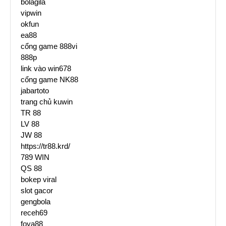
bolagila
vipwin
okfun
ea88
cổng game 888vi
888p
link vào win678
cổng game NK88
jabartoto
trang chủ kuwin
TR 88
LV 88
JW 88
https://tr88.krd/
789 WIN
QS 88
bokep viral
slot gacor
gengbola
receh69
foya88