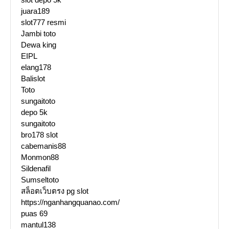
juara189
slot777 resmi
Jambi toto
Dewa king
EIPL
elang178
Balislot
Toto
sungaitoto
depo 5k
sungaitoto
bro178 slot
cabemanis88
Monmon88
Sildenafil
Sumseltoto
สล็อตเว็บตรง pg slot
https://nganhangquanao.com/
puas 69
mantul138