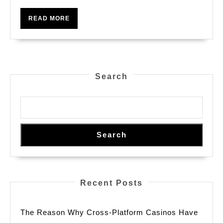
READ
READ MORE
MORE
Search
Search
Recent Posts
The Reason Why Cross-Platform Casinos Have