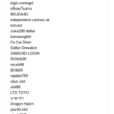
login sontogel
สล็อตเว็บตรง
8KUDA4D
independent casinos uk
ผลบอล
suka288 daftar
kampungbet
Fa Cai Shen
Daftar Dewalive
SAWO4D LOGIN
ROMA99
receh88
BOB69
rajabet789
situs slot
slot88
LTD TOTO
บาคาร่า
Dragon Hatch
pos4d slot