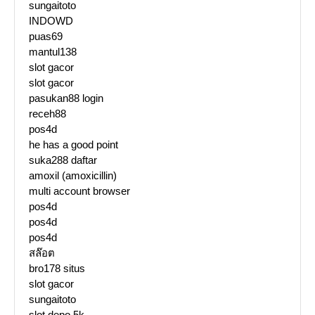
sungaitoto
INDOWD
puas69
mantul138
slot gacor
slot gacor
pasukan88 login
receh88
pos4d
he has a good point
suka288 daftar
amoxil (amoxicillin)
multi account browser
pos4d
pos4d
pos4d
สล๊อต
bro178 situs
slot gacor
sungaitoto
slot depo 5k