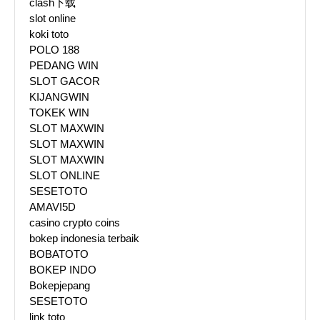
clash下载
slot online
koki toto
POLO 188
PEDANG WIN
SLOT GACOR
KIJANGWIN
TOKEK WIN
SLOT MAXWIN
SLOT MAXWIN
SLOT MAXWIN
SLOT ONLINE
SESETOTO
AMAVI5D
casino crypto coins
bokep indonesia terbaik
BOBATOTO
BOKEP INDO
Bokepjepang
SESETOTO
link toto