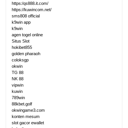
https:/qs888.it.com/
https://kuwincom.net/
sms808 official
k9win app
k9win
agen togel online
Situs Slot
hokibet855
golden pharaoh
coloksgp
okwin
TG 88
NK 88
vipwin
kuwin
789win
88kbet.golf
okwingame3.com
konten mesum
slot gacor ewallet