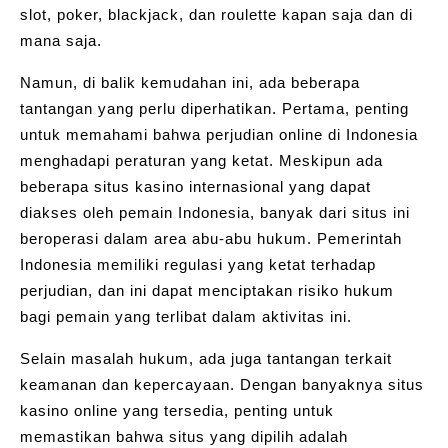
slot, poker, blackjack, dan roulette kapan saja dan di
mana saja.
Namun, di balik kemudahan ini, ada beberapa
tantangan yang perlu diperhatikan. Pertama, penting
untuk memahami bahwa perjudian online di Indonesia
menghadapi peraturan yang ketat. Meskipun ada
beberapa situs kasino internasional yang dapat
diakses oleh pemain Indonesia, banyak dari situs ini
beroperasi dalam area abu-abu hukum. Pemerintah
Indonesia memiliki regulasi yang ketat terhadap
perjudian, dan ini dapat menciptakan risiko hukum
bagi pemain yang terlibat dalam aktivitas ini.
Selain masalah hukum, ada juga tantangan terkait
keamanan dan kepercayaan. Dengan banyaknya situs
kasino online yang tersedia, penting untuk
memastikan bahwa situs yang dipilih adalah