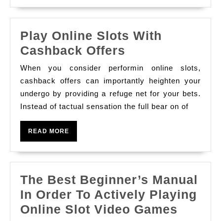
Play
Now
Play Online Slots With
Play
Cashback Offers
Online
When you consider performin online slots,
Slots
cashback offers can importantly heighten your
With
undergo by providing a refuge net for your bets.
Instead of tactual sensation the full bear on of
Cashback
Offers
READ
READ MORE
MORE
The Best Beginner’s Manual
In Order To Actively Playing
The
Online Slot Video Games