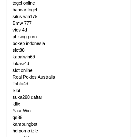
togel online
bandar togel
situs win178
Bmw 777
vios 4d
phising porn
bokep indonesia
slot88
kapalwin69
lokasi4d
slot online
Real Pokies Australia
Tahta4d
Slot
suka288 daftar
idlix
Yaar Win
qs88
kampungbet
hd porno izle