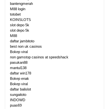
bantengmerah
M88 login
totobet
KOINSLOTS
slot depo 5k
slot depo 5k
M88
daftar jambitoto
best non uk casinos
Bokep viral
non gamstop casinos at speedshack
pasukan88
mantul138
daftar win178
Bokep enak
Bokep viral
daftar balislot
sungaitoto
INDOWD
puas69