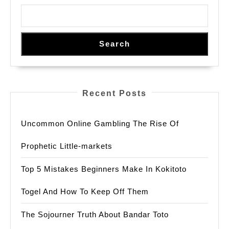
Search
Recent Posts
Uncommon Online Gambling The Rise Of
Prophetic Little-markets
Top 5 Mistakes Beginners Make In Kokitoto
Togel And How To Keep Off Them
The Sojourner Truth About Bandar Toto