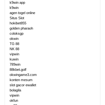
k9win app
k9win
agen togel online
Situs Slot
hokibet855
golden pharaoh
coloksgp
okwin
TG 88
NK 88
vipwin
kuwin
789win
88kbet.golf
okwingame3.com
konten mesum
slot gacor ewallet
bolagila
vipwin
okfun