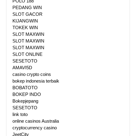
POLO 188
PEDANG WIN
SLOT GACOR
KIJANGWIN
TOKEK WIN
SLOT MAXWIN
SLOT MAXWIN
SLOT MAXWIN
SLOT ONLINE
SESETOTO
AMAVI5D
casino crypto coins
bokep indonesia terbaik
BOBATOTO
BOKEP INDO
Bokepjepang
SESETOTO
link toto
online casinos Australia
cryptocurrency casino
JeetCity