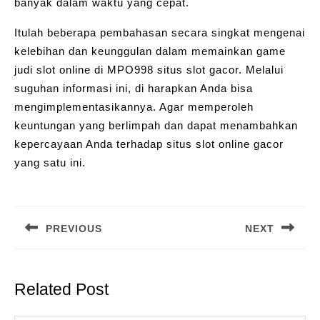
banyak dalam waktu yang cepat.
Itulah beberapa pembahasan secara singkat mengenai
kelebihan dan keunggulan dalam memainkan game
judi slot online di MPO998 situs slot gacor. Melalui
suguhan informasi ini, di harapkan Anda bisa
mengimplementasikannya. Agar memperoleh
keuntungan yang berlimpah dan dapat menambahkan
kepercayaan Anda terhadap situs slot online gacor
yang satu ini.
Post
navigation
PREVIOUS
NEXT
Previous
Next
post:
post:
Related Post