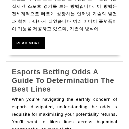
츠
실시간 스포츠 경기를 보는 방법입니다. 이 방법은
라
전세계적으로 빠르게 성장하는 인터넷 기술의 발전
과 함께 나타나게 되었습니다.여러 미디어 플랫폼이
이
이 기능을 제공하고 있으며, 기존의 방식에
브
스
READ
READ MORE
트
MORE
리
밍
Esports Betting Odds A
현
Guide To Determination The
대
Esports
Best Lines
의
Betting
스
When you’re navigating the earthly concern of
Odds
esports dissipated, understanding the odds is
포
A
requisite for maximising your potentiality returns.
츠
You’ll want to liken lines across bigeminal
Guide
시