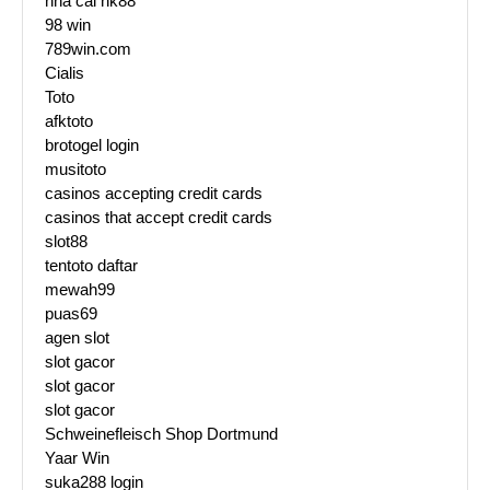
nhà cái nk88
98 win
789win.com
Cialis
Toto
afktoto
brotogel login
musitoto
casinos accepting credit cards
casinos that accept credit cards
slot88
tentoto daftar
mewah99
puas69
agen slot
slot gacor
slot gacor
slot gacor
Schweinefleisch Shop Dortmund
Yaar Win
suka288 login