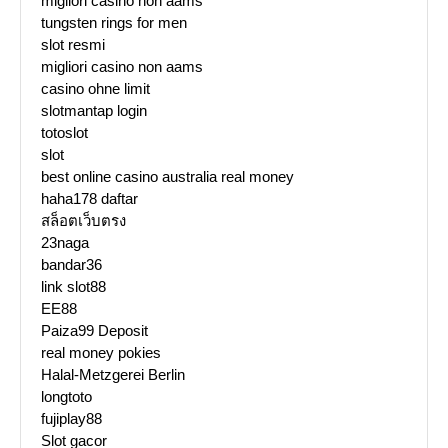
migliori casino non aams
tungsten rings for men
slot resmi
migliori casino non aams
casino ohne limit
slotmantap login
totoslot
slot
best online casino australia real money
haha178 daftar
สล็อตเว็บตรง
23naga
bandar36
link slot88
EE88
Paiza99 Deposit
real money pokies
Halal-Metzgerei Berlin
longtoto
fujiplay88
Slot gacor