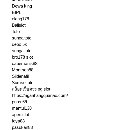
Dewa king
EIPL
elang178
Balislot
Toto
sungaitoto
depo 5k
sungaitoto
bro178 slot
cabemanis88
Monmon88
Sildenafil
Sumseltoto
สล็อตเว็บตรง pg slot
https://nganhangquanao.com/
puas 69
mantul138
agen slot
foya88
pasukan88