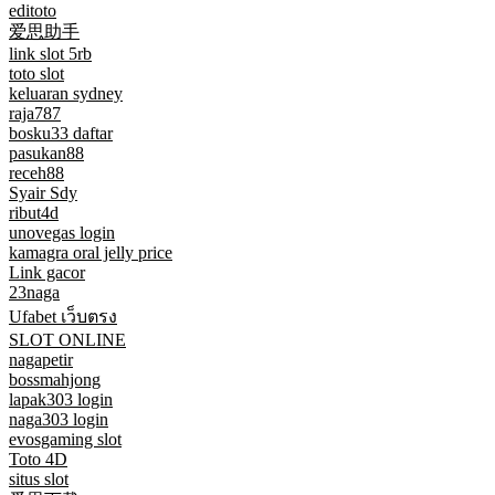
editoto
爱思助手
link slot 5rb
toto slot
keluaran sydney
raja787
bosku33 daftar
pasukan88
receh88
Syair Sdy
ribut4d
unovegas login
kamagra oral jelly price
Link gacor
23naga
Ufabet เว็บตรง
SLOT ONLINE
nagapetir
bossmahjong
lapak303 login
naga303 login
evosgaming slot
Toto 4D
situs slot