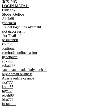
爱思下载
LOGIN MATA11
Link apk
Sbobet Golbos
Ajaib69
gobetasia
188bet login link alternatif
slot gacor resmi
slot Thailand
pasukan88
koitoto
Jonitogel
cambodia online casino
ligaciputra
apk slot
sobat777
satta matta matka kalyan chart
buy a small business
Aussie online casinos
slot777
koko55
foya88
receh88
biru777
instantoto