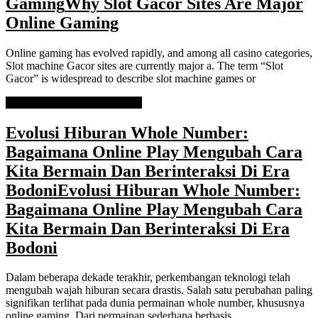
Gaming
Why Slot Gacor Sites Are Major
Online Gaming
Online gaming has evolved rapidly, and among all casino categories,
Slot machine Gacor sites are currently major a. The term “Slot
Gacor” is widespread to describe slot machine games or
READ MORE
READ MORE
Evolusi Hiburan Whole Number:
Bagaimana Online Play Mengubah Cara
Kita Bermain Dan Berinteraksi Di Era
Bodoni
Evolusi Hiburan Whole Number:
Bagaimana Online Play Mengubah Cara
Kita Bermain Dan Berinteraksi Di Era
Bodoni
Dalam beberapa dekade terakhir, perkembangan teknologi telah
mengubah wajah hiburan secara drastis. Salah satu perubahan paling
signifikan terlihat pada dunia permainan whole number, khususnya
online gaming. Dari permainan sederhana berbasis