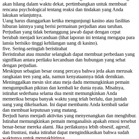
akan hilang dalam waktu dekat, pertimbangkan untuk membuat
rencana psychological tentang reaksi dan tindakan yang Anda
lakukan selanjutnya.
Uang harus dianggarkan ketika mengunjungi kasino atau fasilitas
hiburan lainnya yang berisi permainan perjudian atau taruhan.
Perjudian yang tidak bertanggung jawab dapat dengan cepat
berubah menjadi kecanduan (lihat laporan ini tentang mengapa para
lansia berisiko tinggi kehilangan uang di kasino).
five. Sering-seringlah beristirahat
Beristirahat atau mundur selangkah dapat membuat perbedaan yang
signifikan antara perilaku kecanduan dan hubungan yang sehat
dengan perjudian.
Meskipun sebagian besar orang percaya bahwa jeda akan merusak
rangkaian tren yang ada, namun kenyataannya tidak demikian.
Meninggalkan mesin slot atau meja dadu memungkinkan pemain
mengumpulkan pikiran dan kembali ke dunia nyata. Misalnya,
istirahat sederhana selama dua menit memungkinkan Anda
memeriksa berapa banyak waktu yang telah berlalu, dan jumlah
uang yang dikeluarkan. Ini dapat membantu Anda kembali sadar
dan membuat keputusan yang matang.
Berjudi harus menjadi aktivitas yang menyenangkan dan menghibur.
Istirahat memungkinkan pemain menganalisis apakah emosi tersebut
benar-benar mereka alami. Jika perilakunya lebih obsesif, agresif,
dan frustrasi, maka istirahat dapat mengindikasikan bahwa sudah
waktunya untuk mengakhirinya.