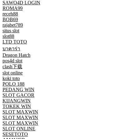
SAWO4D LOGIN
ROMA99
receh88
BOB69
rajabet789
situs slot
slot88
LTD TOTO
บาคาร่า
Dragon Hatch
pos4d slot
clash下载
slot online
koki toto
POLO 188
PEDANG WIN
SLOT GACOR
KIJANGWIN
TOKEK WIN
SLOT MAXWIN
SLOT MAXWIN
SLOT MAXWIN
SLOT ONLINE
SESETOTO