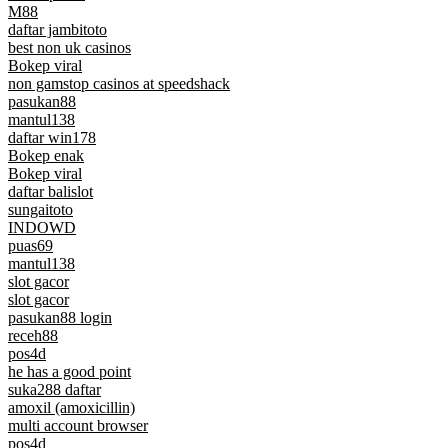
M88
daftar jambitoto
best non uk casinos
Bokep viral
non gamstop casinos at speedshack
pasukan88
mantul138
daftar win178
Bokep enak
Bokep viral
daftar balislot
sungaitoto
INDOWD
puas69
mantul138
slot gacor
slot gacor
pasukan88 login
receh88
pos4d
he has a good point
suka288 daftar
amoxil (amoxicillin)
multi account browser
pos4d