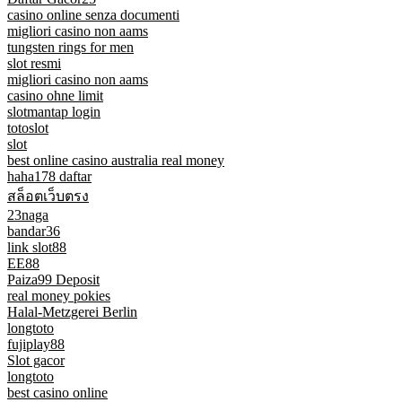
casino online senza documenti
migliori casino non aams
tungsten rings for men
slot resmi
migliori casino non aams
casino ohne limit
slotmantap login
totoslot
slot
best online casino australia real money
haha178 daftar
สล็อตเว็บตรง
23naga
bandar36
link slot88
EE88
Paiza99 Deposit
real money pokies
Halal-Metzgerei Berlin
longtoto
fujiplay88
Slot gacor
longtoto
best casino online