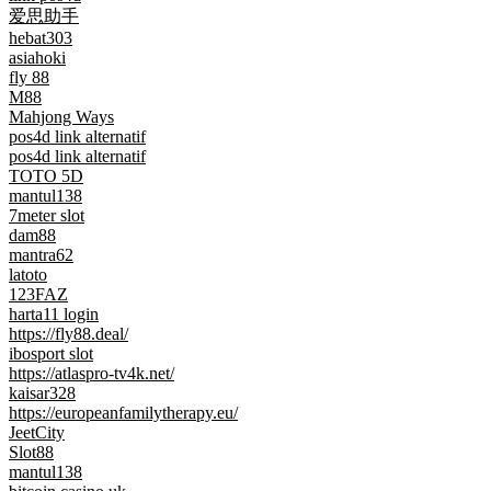
爱思助手
hebat303
asiahoki
fly 88
M88
Mahjong Ways
pos4d link alternatif
pos4d link alternatif
TOTO 5D
mantul138
7meter slot
dam88
mantra62
latoto
123FAZ
harta11 login
https://fly88.deal/
ibosport slot
https://atlaspro-tv4k.net/
kaisar328
https://europeanfamilytherapy.eu/
JeetCity
Slot88
mantul138