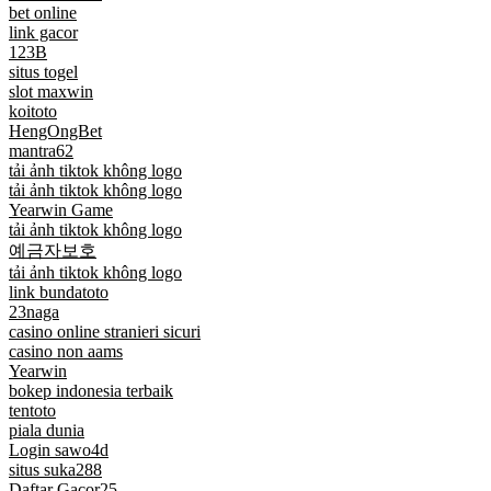
bet online
link gacor
123B
situs togel
slot maxwin
koitoto
HengOngBet
mantra62
tải ảnh tiktok không logo
tải ảnh tiktok không logo
Yearwin Game
tải ảnh tiktok không logo
예금자보호
tải ảnh tiktok không logo
link bundatoto
23naga
casino online stranieri sicuri
casino non aams
Yearwin
bokep indonesia terbaik
tentoto
piala dunia
Login sawo4d
situs suka288
Daftar Gacor25