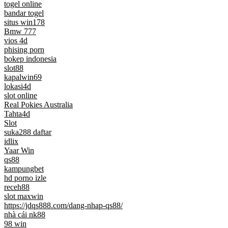
togel online
bandar togel
situs win178
Bmw 777
vios 4d
phising porn
bokep indonesia
slot88
kapalwin69
lokasi4d
slot online
Real Pokies Australia
Tahta4d
Slot
suka288 daftar
idlix
Yaar Win
qs88
kampungbet
hd porno izle
receh88
slot maxwin
https://jdqs888.com/dang-nhap-qs88/
nhà cái nk88
98 win