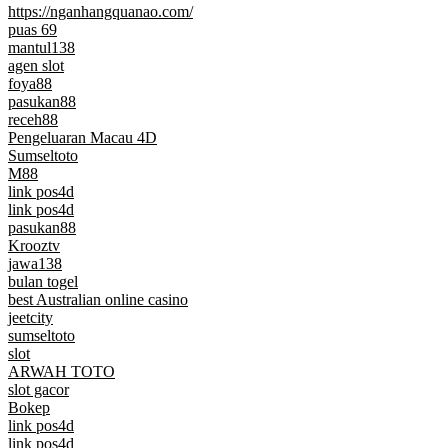
https://nganhangquanao.com/
puas 69
mantul138
agen slot
foya88
pasukan88
receh88
Pengeluaran Macau 4D
Sumseltoto
M88
link pos4d
link pos4d
pasukan88
Krooztv
jawa138
bulan togel
best Australian online casino
jeetcity
sumseltoto
slot
ARWAH TOTO
slot gacor
Bokep
link pos4d
link pos4d