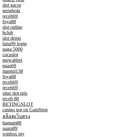
slot gacor
gengbola
receh69
foya88
slot online
bclub
slot demo
luna99 login
naga 5000
cocaslot
mewahbet
puas69
mantul138
foya88
receh69
receh69
situs slot qris
receh 88
BETINGSLOT
casino not on GamStop
สล็อตเว็บตรง
hantam88
suara89
winbox my