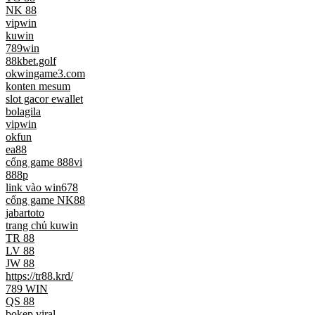
NK 88
vipwin
kuwin
789win
88kbet.golf
okwingame3.com
konten mesum
slot gacor ewallet
bolagila
vipwin
okfun
ea88
cổng game 888vi
888p
link vào win678
cổng game NK88
jabartoto
trang chủ kuwin
TR 88
LV 88
JW 88
https://tr88.krd/
789 WIN
QS 88
bokep viral