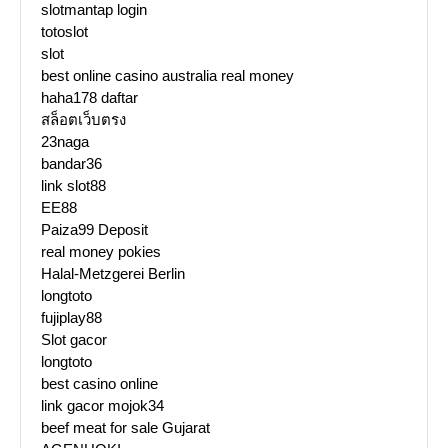
slotmantap login
totoslot
slot
best online casino australia real money
haha178 daftar
สล็อตเว็บตรง
23naga
bandar36
link slot88
EE88
Paiza99 Deposit
real money pokies
Halal-Metzgerei Berlin
longtoto
fujiplay88
Slot gacor
longtoto
best casino online
link gacor mojok34
beef meat for sale Gujarat