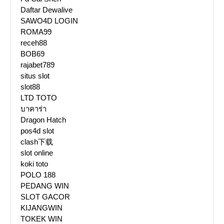
Daftar Dewalive
SAWO4D LOGIN
ROMA99
receh88
BOB69
rajabet789
situs slot
slot88
LTD TOTO
บาคาร่า
Dragon Hatch
pos4d slot
clash下载
slot online
koki toto
POLO 188
PEDANG WIN
SLOT GACOR
KIJANGWIN
TOKEK WIN