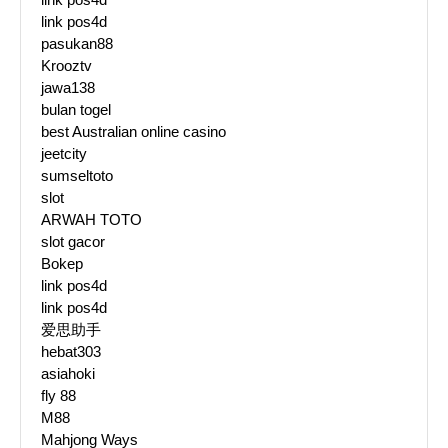
link pos4d
pasukan88
Krooztv
jawa138
bulan togel
best Australian online casino
jeetcity
sumseltoto
slot
ARWAH TOTO
slot gacor
Bokep
link pos4d
link pos4d
爱思助手
hebat303
asiahoki
fly 88
M88
Mahjong Ways