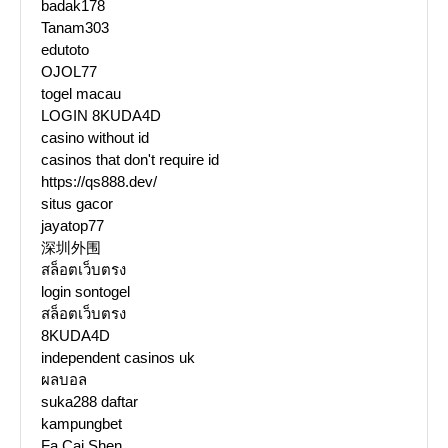
badak178
Tanam303
edutoto
OJOL77
togel macau
LOGIN 8KUDA4D
casino without id
casinos that don't require id
https://qs888.dev/
situs gacor
jayatop77
深圳外围
สล็อตเว็บตรง
login sontogel
สล็อตเว็บตรง
8KUDA4D
independent casinos uk
ผลบอล
suka288 daftar
kampungbet
Fa Cai Shen