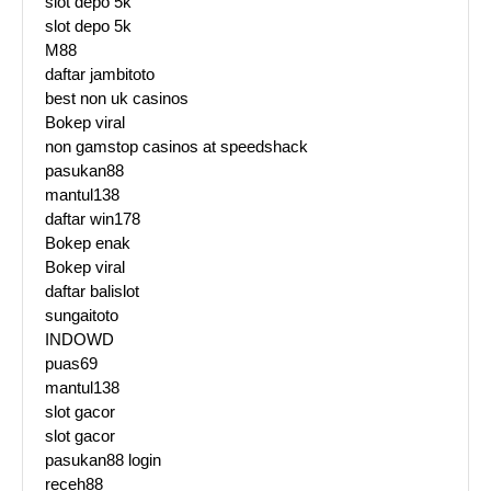
slot depo 5k
slot depo 5k
M88
daftar jambitoto
best non uk casinos
Bokep viral
non gamstop casinos at speedshack
pasukan88
mantul138
daftar win178
Bokep enak
Bokep viral
daftar balislot
sungaitoto
INDOWD
puas69
mantul138
slot gacor
slot gacor
pasukan88 login
receh88