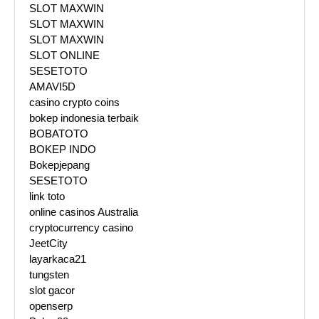
SLOT MAXWIN
SLOT MAXWIN
SLOT MAXWIN
SLOT ONLINE
SESETOTO
AMAVI5D
casino crypto coins
bokep indonesia terbaik
BOBATOTO
BOKEP INDO
Bokepjepang
SESETOTO
link toto
online casinos Australia
cryptocurrency casino
JeetCity
layarkaca21
tungsten
slot gacor
openserp