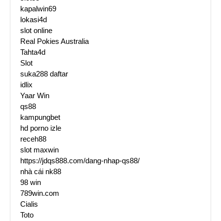
kapalwin69
lokasi4d
slot online
Real Pokies Australia
Tahta4d
Slot
suka288 daftar
idlix
Yaar Win
qs88
kampungbet
hd porno izle
receh88
slot maxwin
https://jdqs888.com/dang-nhap-qs88/
nhà cái nk88
98 win
789win.com
Cialis
Toto