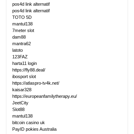
pos4d link alternatif
pos4d link alternatif
TOTO 5D
mantul138
7meter slot
dam88
mantra62
latoto
123FAZ
harta11 login
https://fly88.deal/
ibosport slot
https://atlaspro-tv4k.net/
kaisar328
https://europeanfamilytherapy.eu/
JeetCity
Slot88
mantul138
bitcoin casino uk
PayID pokies Australia