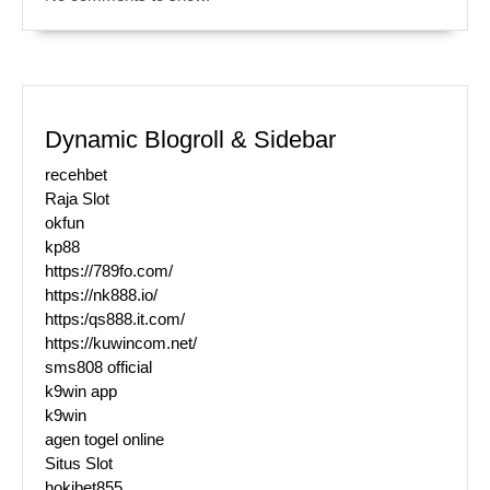
Dynamic Blogroll & Sidebar
recehbet
Raja Slot
okfun
kp88
https://789fo.com/
https://nk888.io/
https:/qs888.it.com/
https://kuwincom.net/
sms808 official
k9win app
k9win
agen togel online
Situs Slot
hokibet855