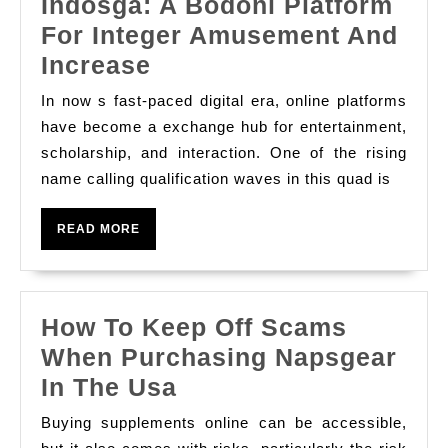
Indosga: A Bodoni Platform
For Integer Amusement And
Indosga:
Increase
A
In now s fast-paced digital era, online platforms
Bodoni
have become a exchange hub for entertainment,
Platform
scholarship, and interaction. One of the rising
name calling qualification waves in this quad is
For
Integer
READ
READ MORE
Amusement
MORE
And
Increase
How To Keep Off Scams
When Purchasing Napsgear
How
In The Usa
To
Buying supplements online can be accessible,
Keep