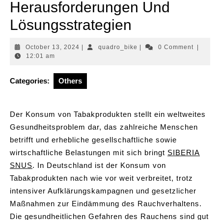
Herausforderungen Und
Lösungsstrategien
October
quadro_bike
October 13, 2024
|
quadro_bike
|
0 Comment
|
13,
12:01 am
2024
Categories:
Others
Der Konsum von Tabakprodukten stellt ein weltweites
Gesundheitsproblem dar, das zahlreiche Menschen
betrifft und erhebliche gesellschaftliche sowie
wirtschaftliche Belastungen mit sich bringt
SIBERIA
SNUS
. In Deutschland ist der Konsum von
Tabakprodukten nach wie vor weit verbreitet, trotz
intensiver Aufklärungskampagnen und gesetzlicher
Maßnahmen zur Eindämmung des Rauchverhaltens.
Die gesundheitlichen Gefahren des Rauchens sind gut