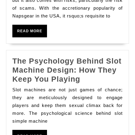
but it also comes with risks, particularly the risk
Off
of scams. With the accretionary popularity of
Napsgear in the USA, it rsquo;s requisite to
Scams
When
READ
READ MORE
Purchasing
MORE
Napsgear
In
The Psychology Behind Slot
The
Machine Design: How They
Usa
The
Keep You Playing
Psychology
Slot machines are not just games of chance;
Behind
they are meticulously designed to engage
Slot
players and keep them sexual climax back for
more. The psychological science behind slot
Machine
simple machine
Design:
How