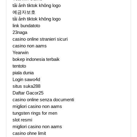
tải ảnh tiktok không logo
예금자보호
tải ảnh tiktok không logo
link bundatoto
23naga
casino online stranieri sicuri
casino non aams
Yearwin
bokep indonesia terbaik
tentoto
piala dunia
Login sawo4d
situs suka288
Daftar Gacor25
casino online senza documenti
migliori casino non aams
tungsten rings for men
slot resmi
migliori casino non aams
casino ohne limit