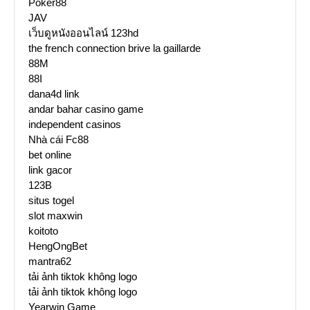
Poker88
JAV
เว็บดูหนังออนไลน์ 123hd
the french connection brive la gaillarde
88M
88I
dana4d link
andar bahar casino game
independent casinos
Nhà cái Fc88
bet online
link gacor
123B
situs togel
slot maxwin
koitoto
HengOngBet
mantra62
tải ảnh tiktok không logo
tải ảnh tiktok không logo
Yearwin Game