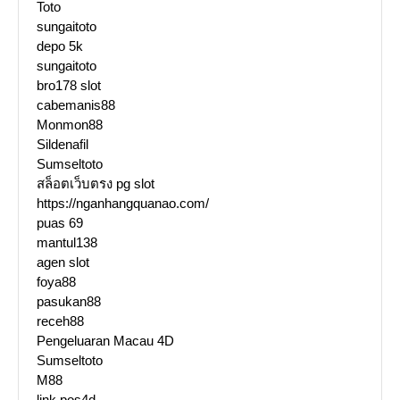
Toto
sungaitoto
depo 5k
sungaitoto
bro178 slot
cabemanis88
Monmon88
Sildenafil
Sumseltoto
สล็อตเว็บตรง pg slot
https://nganhangquanao.com/
puas 69
mantul138
agen slot
foya88
pasukan88
receh88
Pengeluaran Macau 4D
Sumseltoto
M88
link pos4d