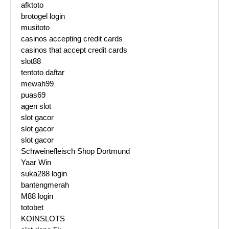
afktoto
brotogel login
musitoto
casinos accepting credit cards
casinos that accept credit cards
slot88
tentoto daftar
mewah99
puas69
agen slot
slot gacor
slot gacor
slot gacor
Schweinefleisch Shop Dortmund
Yaar Win
suka288 login
bantengmerah
M88 login
totobet
KOINSLOTS