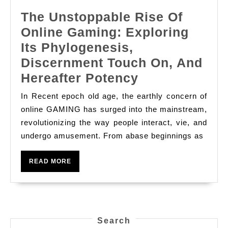
And
The Unstoppable Rise Of
Competitions
Online Gaming: Exploring
Its Phylogenesis,
Discernment Touch On, And
The
Hereafter Potency
Unstoppable
In Recent epoch old age, the earthly concern of
Rise
online GAMING has surged into the mainstream,
Of
revolutionizing the way people interact, vie, and
undergo amusement. From abase beginnings as
Online
Gaming:
READ
READ MORE
Exploring
MORE
Its
Phylogenesis
Discernment
Search