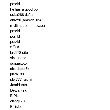
pos4d
he has a good point
suka288 daftar
amoxil (amoxicillin)
multi account browser
pos4d
pos4d
pos4d
สล๊อต
bro178 situs
slot gacor
sungaitoto
slot depo 5k
juara189
slot777 resmi
Jambi toto
Dewa king
EIPL
elang178
Balislot