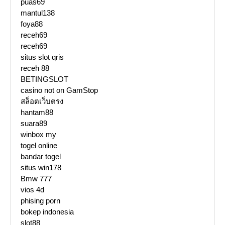
puas69
mantul138
foya88
receh69
receh69
situs slot qris
receh 88
BETINGSLOT
casino not on GamStop
สล็อตเว็บตรง
hantam88
suara89
winbox my
togel online
bandar togel
situs win178
Bmw 777
vios 4d
phising porn
bokep indonesia
slot88