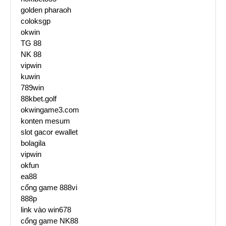
golden pharaoh
coloksgp
okwin
TG 88
NK 88
vipwin
kuwin
789win
88kbet.golf
okwingame3.com
konten mesum
slot gacor ewallet
bolagila
vipwin
okfun
ea88
cổng game 888vi
888p
link vào win678
cổng game NK88