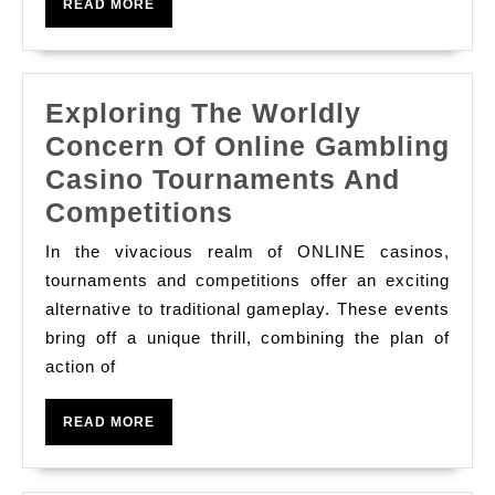
READ
READ MORE
They
MORE
Keep
You
Exploring The Worldly
Playing
Concern Of Online Gambling
Casino Tournaments And
Exploring
Competitions
The
In the vivacious realm of ONLINE casinos,
Worldly
tournaments and competitions offer an exciting
Concern
alternative to traditional gameplay. These events
bring off a unique thrill, combining the plan of
Of
action of
Online
Gambling
READ
READ MORE
Casino
MORE
Tournaments