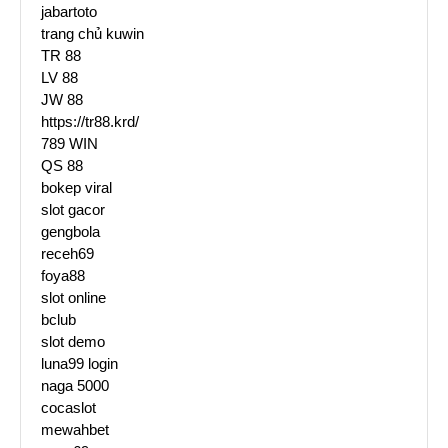
jabartoto
trang chủ kuwin
TR 88
LV 88
JW 88
https://tr88.krd/
789 WIN
QS 88
bokep viral
slot gacor
gengbola
receh69
foya88
slot online
bclub
slot demo
luna99 login
naga 5000
cocaslot
mewahbet