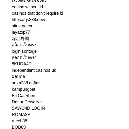
LOGIN 8KUDA4D
casino without id
casinos that don't require id
https://qs888.dev/
situs gacor
jayatop77
深圳外围
สล็อตเว็บตรง
login sontogel
สล็อตเว็บตรง
8KUDA4D
independent casinos uk
ผลบอล
suka288 daftar
kampungbet
Fa Cai Shen
Daftar Dewalive
SAWO4D LOGIN
ROMA99
receh88
BOB69