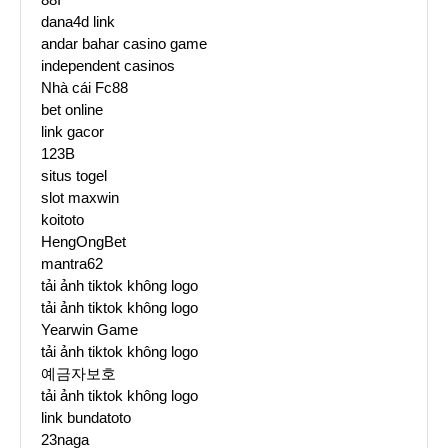
dana4d link
andar bahar casino game
independent casinos
Nhà cái Fc88
bet online
link gacor
123B
situs togel
slot maxwin
koitoto
HengOngBet
mantra62
tải ảnh tiktok không logo
tải ảnh tiktok không logo
Yearwin Game
tải ảnh tiktok không logo
예금자보호
tải ảnh tiktok không logo
link bundatoto
23naga