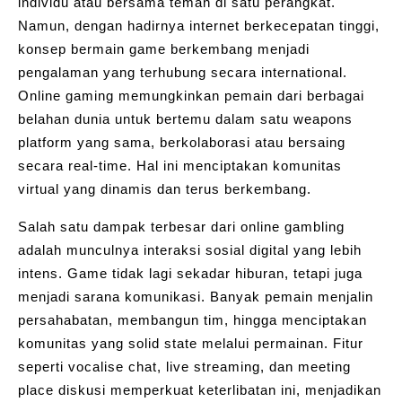
individu atau bersama teman di satu perangkat.
Namun, dengan hadirnya internet berkecepatan tinggi,
konsep bermain game berkembang menjadi
pengalaman yang terhubung secara international.
Online gaming memungkinkan pemain dari berbagai
belahan dunia untuk bertemu dalam satu weapons
platform yang sama, berkolaborasi atau bersaing
secara real-time. Hal ini menciptakan komunitas
virtual yang dinamis dan terus berkembang.
Salah satu dampak terbesar dari online gambling
adalah munculnya interaksi sosial digital yang lebih
intens. Game tidak lagi sekadar hiburan, tetapi juga
menjadi sarana komunikasi. Banyak pemain menjalin
persahabatan, membangun tim, hingga menciptakan
komunitas yang solid state melalui permainan. Fitur
seperti vocalise chat, live streaming, dan meeting
place diskusi memperkuat keterlibatan ini, menjadikan