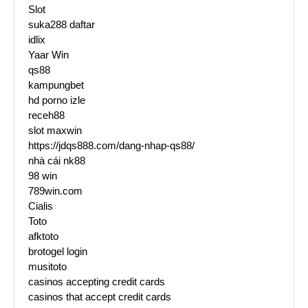
Slot
suka288 daftar
idlix
Yaar Win
qs88
kampungbet
hd porno izle
receh88
slot maxwin
https://jdqs888.com/dang-nhap-qs88/
nhà cái nk88
98 win
789win.com
Cialis
Toto
afktoto
brotogel login
musitoto
casinos accepting credit cards
casinos that accept credit cards