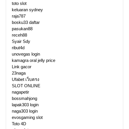
toto slot
keluaran sydney
raja787
bosku33 daftar
pasukan88
receh88
Syair Sdy
ribut4d
unovegas login
kamagra oral jelly price
Link gacor
23naga
Ufabet เว็บตรง
SLOT ONLINE
nagapetir
bossmahjong
lapak303 login
naga303 login
evosgaming slot
Toto 4D