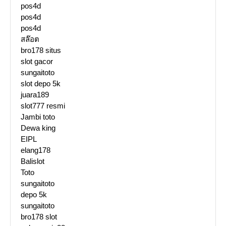
pos4d
pos4d
pos4d
สล๊อต
bro178 situs
slot gacor
sungaitoto
slot depo 5k
juara189
slot777 resmi
Jambi toto
Dewa king
EIPL
elang178
Balislot
Toto
sungaitoto
depo 5k
sungaitoto
bro178 slot