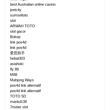
best Australian online casino
jeetcity
sumseltoto
slot
ARWAH TOTO
slot gacor
Bokep
link pos4d
link pos4d
爱思助手
hebat303
asiahoki
fly 88
M88
Mahjong Ways
pos4d link alternatif
pos4d link alternatif
TOTO 5D
mantul138
7meter slot