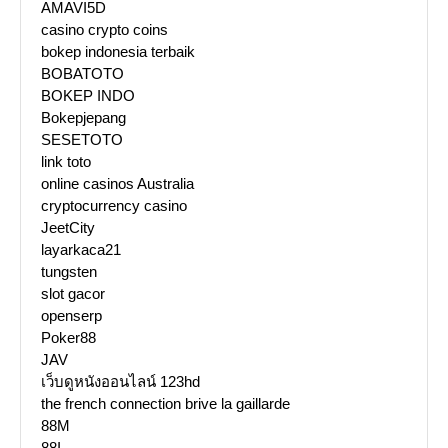
AMAVI5D
casino crypto coins
bokep indonesia terbaik
BOBATOTO
BOKEP INDO
Bokepjepang
SESETOTO
link toto
online casinos Australia
cryptocurrency casino
JeetCity
layarkaca21
tungsten
slot gacor
openserp
Poker88
JAV
เว็บดูหนังออนไลน์ 123hd
the french connection brive la gaillarde
88M
88I