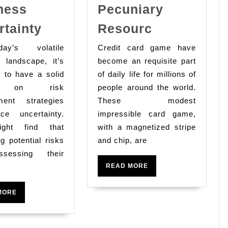
ness
Pecuniary
15
Card
rtainty
Resourc
Risk
Game
ay’s volatile
Credit card game have
Management
A
 landscape, it’s
become an requisite part
Strategies
Accessible
l to have a solid
of daily life for millions of
to
Way
p on risk
people around the world.
Reduce
To
ent strategies
These modest
ce uncertainty.
Business
impressible card game,
Finagle
ght find that
with a magnetized stripe
Uncertainty
Pecuniary
ng potential risks
and chip, are
Resourc
sessing their
READ
READ MORE
MORE
READ
MORE
MORE