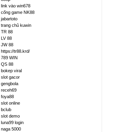
link vào win678
cổng game NK88
jabartoto
trang chủ kuwin
TR 88
LV 88
JW 88
https://tr88.krd/
789 WIN
QS 88
bokep viral
slot gacor
gengbola
receh69
foya88
slot online
bclub
slot demo
luna99 login
naga 5000