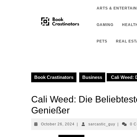
Skip
ARTS & ENTERTAI
to
content
GAMING
HEALTH
PETS
REAL EST
Book Crastinators
Business
Cali Weed: D
Cali Weed: Die Beliebtes
Genießer
October
sarcastic_
October 26, 2024
|
sarcastic_guy
|
0 
26,
2024