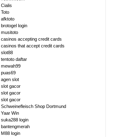
Cialis
Toto
afktoto
brotogel login
musitoto
casinos accepting credit cards
casinos that accept credit cards
slot88
tentoto daftar
mewah99
puas69
agen slot
slot gacor
slot gacor
slot gacor
Schweinefleisch Shop Dortmund
Yaar Win
suka288 login
bantengmerah
M88 login