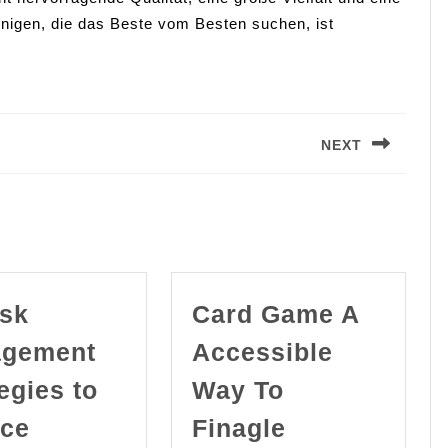
jenigen, die das Beste vom Besten suchen, ist
NEXT
Next
post:
isk
Card Game A
gement
Accessible
egies to
Way To
ce
Finagle