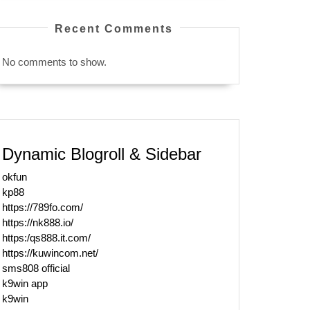
Recent Comments
No comments to show.
Dynamic Blogroll & Sidebar
okfun
kp88
https://789fo.com/
https://nk888.io/
https:/qs888.it.com/
https://kuwincom.net/
sms808 official
k9win app
k9win