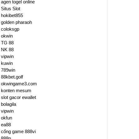
agen togel online
Situs Slot
hokibet855
golden pharaoh
coloksgp
okwin
TG 88
NK 88
vipwin
kuwin
789win
88kbet.golf
okwingame3.com
konten mesum
slot gacor ewallet
bolagila
vipwin
okfun
ea88
cổng game 888vi
888p