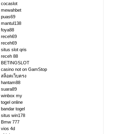
cocaslot
mewahbet
puas69
mantul138
foya88
receh69
receh69
situs slot qris
receh 88
BETINGSLOT
casino not on GamStop
สล็อตเว็บตรง
hantam88
suara89
winbox my
togel online
bandar togel
situs win178
Bmw 777
vios 4d