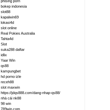
phising porn
bokep indonesia
slot88
kapalwin69
lokasi4d
slot online
Real Pokies Australia
Tahta4d
Slot
suka288 daftar
idlix
Yaar Win
qs88
kampungbet
hd porno izle
receh88
slot maxwin
https://jdqs888.com/dang-nhap-qs88/
nhà cái nk88
98 win
789win.com