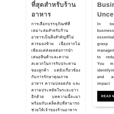
ที่สุดสำหรับร้าน
Busi
บรรจุ
อาหาร
Unce
ภัณฑ์
การเลือกบรรจุภัณฑ์ที่
In tod
อาหาร:
เหมาะสมสำหรับร้าน
business
เคล็ด
อาหารเป็นสิ่งสำคัญที่ไม่
essentia
ลับ
ควรมองข้าม เนื่องจากไม่
gras
ใน
เพียงแค่ส่งผลต่อการนำ
managem
เสนอสินค้าและความ
การ
to redu
สะดวกในการรับประทาน
You mi
เลือก
ของลูกค้า แต่ยังเกี่ยวข้อง
identifyi
บรรจุ
กับการรักษาคุณภาพ
and as
ภัณฑ์
อาหาร ความปลอดภัย และ
impact
ที่
ความประหยัดในระยะยาว
ดี
อีกด้วย บทความนี้จะมา
READ 
ที่สุด
พร้อมกับเคล็ดลับที่สามารถ
ช่วยให้เจ้าของร้านอาหาร
สำหรับ