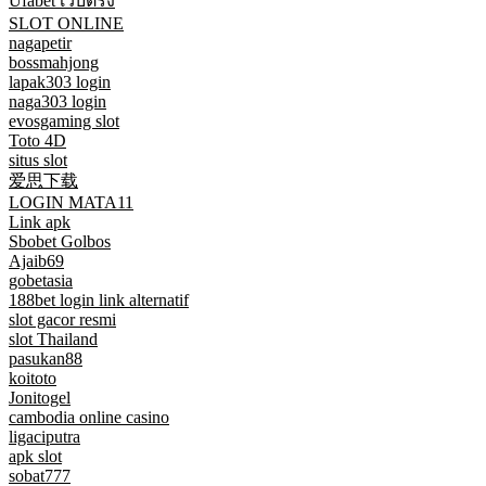
Ufabet เว็บตรง
SLOT ONLINE
nagapetir
bossmahjong
lapak303 login
naga303 login
evosgaming slot
Toto 4D
situs slot
爱思下载
LOGIN MATA11
Link apk
Sbobet Golbos
Ajaib69
gobetasia
188bet login link alternatif
slot gacor resmi
slot Thailand
pasukan88
koitoto
Jonitogel
cambodia online casino
ligaciputra
apk slot
sobat777