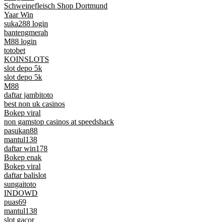
Schweinefleisch Shop Dortmund
Yaar Win
suka288 login
bantengmerah
M88 login
totobet
KOINSLOTS
slot depo 5k
slot depo 5k
M88
daftar jambitoto
best non uk casinos
Bokep viral
non gamstop casinos at speedshack
pasukan88
mantul138
daftar win178
Bokep enak
Bokep viral
daftar balislot
sungaitoto
INDOWD
puas69
mantul138
slot gacor