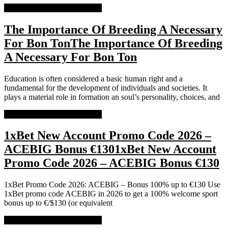
READ MORE
READ MORE
The Importance Of Breeding A Necessary
For Bon Ton
The Importance Of Breeding
A Necessary For Bon Ton
Education is often considered a basic human right and a
fundamental for the development of individuals and societies. It
plays a material role in formation an soul’s personality, choices, and
READ MORE
READ MORE
1xBet New Account Promo Code 2026 –
ACEBIG Bonus €130
1xBet New Account
Promo Code 2026 – ACEBIG Bonus €130
1xBet Promo Code 2026: ACEBIG – Bonus 100% up to €130 Use
1xBet promo code ACEBIG in 2026 to get a 100% welcome sport
bonus up to €/$130 (or equivalent
READ MORE
READ MORE