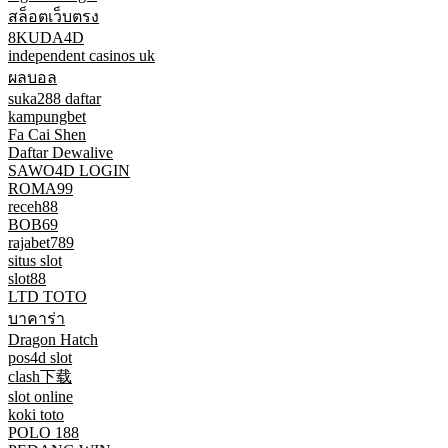
สล็อตเว็บตรง
8KUDA4D
independent casinos uk
ผลบอล
suka288 daftar
kampungbet
Fa Cai Shen
Daftar Dewalive
SAWO4D LOGIN
ROMA99
receh88
BOB69
rajabet789
situs slot
slot88
LTD TOTO
บาคาร่า
Dragon Hatch
pos4d slot
clash下载
slot online
koki toto
POLO 188