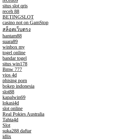
receh69
situs slot qris
receh 88
BETINGSLOT
casino not on GamStop
สล็อตเว็บตรง
hantam88
suara89
winbox my
togel online
bandar togel
situs win178
Bmw 777
vios 4d
phising porn
bokep indonesia
slot88
kapalwin69
lokasi4d
slot online
Real Pokies Australia
Tahta4d
Slot
suka288 daftar
idlix