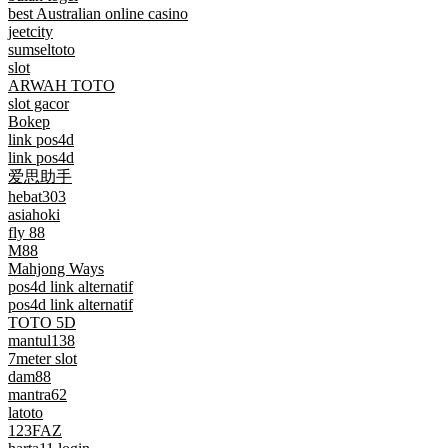
best Australian online casino
jeetcity
sumseltoto
slot
ARWAH TOTO
slot gacor
Bokep
link pos4d
link pos4d
爱思助手
hebat303
asiahoki
fly 88
M88
Mahjong Ways
pos4d link alternatif
pos4d link alternatif
TOTO 5D
mantul138
7meter slot
dam88
mantra62
latoto
123FAZ