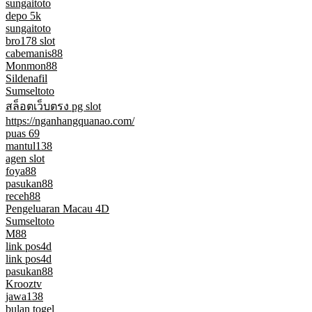
sungaitoto
depo 5k
sungaitoto
bro178 slot
cabemanis88
Monmon88
Sildenafil
Sumseltoto
สล็อตเว็บตรง pg slot
https://nganhangquanao.com/
puas 69
mantul138
agen slot
foya88
pasukan88
receh88
Pengeluaran Macau 4D
Sumseltoto
M88
link pos4d
link pos4d
pasukan88
Krooztv
jawa138
bulan togel