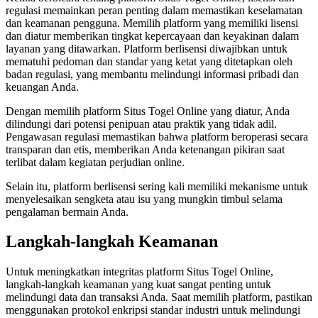
regulasi memainkan peran penting dalam memastikan keselamatan
dan keamanan pengguna. Memilih platform yang memiliki lisensi
dan diatur memberikan tingkat kepercayaan dan keyakinan dalam
layanan yang ditawarkan. Platform berlisensi diwajibkan untuk
mematuhi pedoman dan standar yang ketat yang ditetapkan oleh
badan regulasi, yang membantu melindungi informasi pribadi dan
keuangan Anda.
Dengan memilih platform Situs Togel Online yang diatur, Anda
dilindungi dari potensi penipuan atau praktik yang tidak adil.
Pengawasan regulasi memastikan bahwa platform beroperasi secara
transparan dan etis, memberikan Anda ketenangan pikiran saat
terlibat dalam kegiatan perjudian online.
Selain itu, platform berlisensi sering kali memiliki mekanisme untuk
menyelesaikan sengketa atau isu yang mungkin timbul selama
pengalaman bermain Anda.
Langkah-langkah Keamanan
Untuk meningkatkan integritas platform Situs Togel Online,
langkah-langkah keamanan yang kuat sangat penting untuk
melindungi data dan transaksi Anda. Saat memilih platform, pastikan
menggunakan protokol enkripsi standar industri untuk melindungi