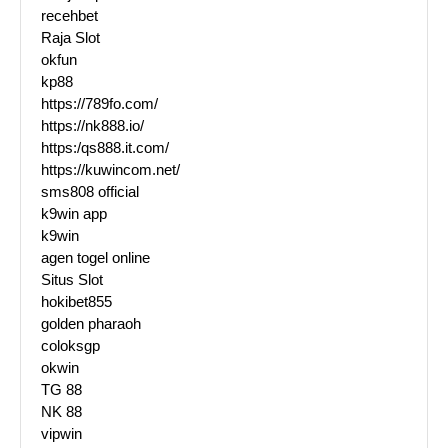
recehbet
Raja Slot
okfun
kp88
https://789fo.com/
https://nk888.io/
https:/qs888.it.com/
https://kuwincom.net/
sms808 official
k9win app
k9win
agen togel online
Situs Slot
hokibet855
golden pharaoh
coloksgp
okwin
TG 88
NK 88
vipwin