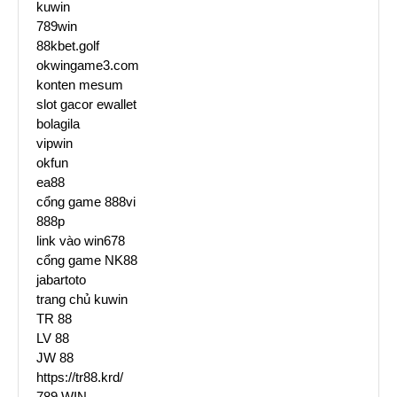
kuwin
789win
88kbet.golf
okwingame3.com
konten mesum
slot gacor ewallet
bolagila
vipwin
okfun
ea88
cổng game 888vi
888p
link vào win678
cổng game NK88
jabartoto
trang chủ kuwin
TR 88
LV 88
JW 88
https://tr88.krd/
789 WIN