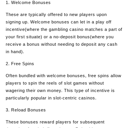
1. Welcome Bonuses
These are typically offered to new players upon
signing up. Welcome bonuses can let in a play off
incentive(where the gambling casino matches a part of
your first situate) or a no-deposit bonus(where you
receive a bonus without needing to deposit any cash
in hand).
2. Free Spins
Often bundled with welcome bonuses, free spins allow
players to spin the reels of slot games without
wagering their own money. This type of incentive is
particularly popular in slot-centric casinos.
3. Reload Bonuses
These bonuses reward players for subsequent