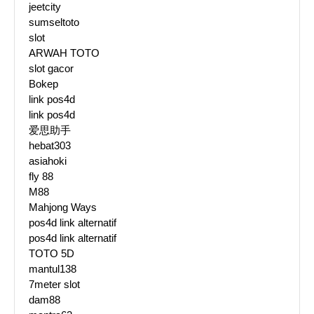
jeetcity
sumseltoto
slot
ARWAH TOTO
slot gacor
Bokep
link pos4d
link pos4d
爱思助手
hebat303
asiahoki
fly 88
M88
Mahjong Ways
pos4d link alternatif
pos4d link alternatif
TOTO 5D
mantul138
7meter slot
dam88