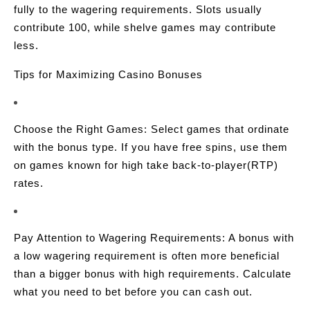
fully to the wagering requirements. Slots usually
contribute 100, while shelve games may contribute
less.
Tips for Maximizing Casino Bonuses
Choose the Right Games: Select games that ordinate
with the bonus type. If you have free spins, use them
on games known for high take back-to-player(RTP)
rates.
Pay Attention to Wagering Requirements: A bonus with
a low wagering requirement is often more beneficial
than a bigger bonus with high requirements. Calculate
what you need to bet before you can cash out.