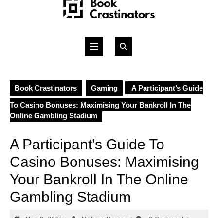
Skip
to
content
Open
Button
Book Crastinators
Gaming
A Participant’s Guide
To Casino Bonuses: Maximising Your Bankroll In The
Online Gambling Stadium
A Participant’s Guide To
Casino Bonuses: Maximising
Your Bankroll In The Online
Gambling Stadium