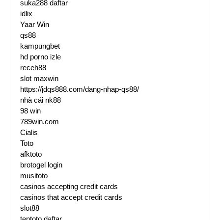
suka288 daftar
idlix
Yaar Win
qs88
kampungbet
hd porno izle
receh88
slot maxwin
https://jdqs888.com/dang-nhap-qs88/
nhà cái nk88
98 win
789win.com
Cialis
Toto
afktoto
brotogel login
musitoto
casinos accepting credit cards
casinos that accept credit cards
slot88
tentoto daftar