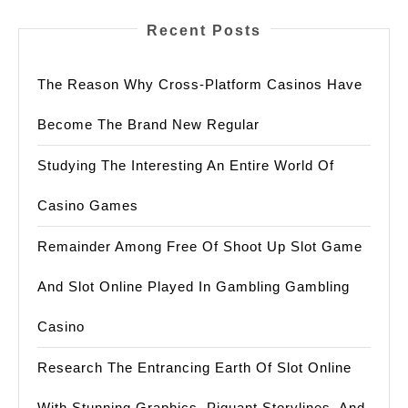
Recent Posts
The Reason Why Cross-Platform Casinos Have
Become The Brand New Regular
Studying The Interesting An Entire World Of
Casino Games
Remainder Among Free Of Shoot Up Slot Game
And Slot Online Played In Gambling Gambling
Casino
Research The Entrancing Earth Of Slot Online
With Stunning Graphics, Piquant Storylines, And