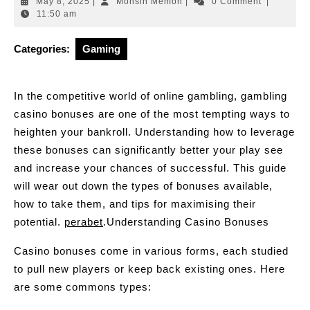
May
Mohsin
May 8, 2025
|
Mohsin Memon
|
0 Comment
|
8,
Memon
11:50 am
2025
Categories:
Gaming
In the competitive world of online gambling, gambling
casino bonuses are one of the most tempting ways to
heighten your bankroll. Understanding how to leverage
these bonuses can significantly better your play see
and increase your chances of successful. This guide
will wear out down the types of bonuses available,
how to take them, and tips for maximising their
potential.
perabet
.Understanding Casino Bonuses
Casino bonuses come in various forms, each studied
to pull new players or keep back existing ones. Here
are some commons types: