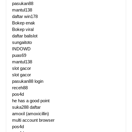
pasukan88
mantul138
daftar win178
Bokep enak
Bokep viral
daftar balislot
sungaitoto
INDOWD
puas69
mantul138
slot gacor
slot gacor
pasukan88 login
receh88
pos4d
he has a good point
suka288 daftar
amoxil (amoxicillin)
multi account browser
pos4d