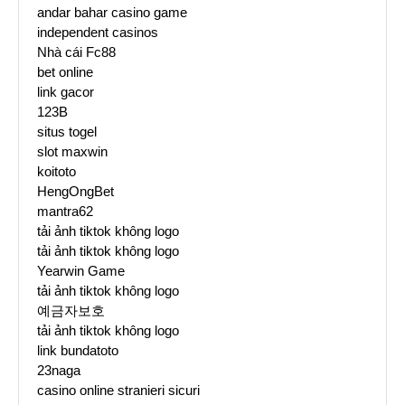
andar bahar casino game
independent casinos
Nhà cái Fc88
bet online
link gacor
123B
situs togel
slot maxwin
koitoto
HengOngBet
mantra62
tải ảnh tiktok không logo
tải ảnh tiktok không logo
Yearwin Game
tải ảnh tiktok không logo
예금자보호
tải ảnh tiktok không logo
link bundatoto
23naga
casino online stranieri sicuri