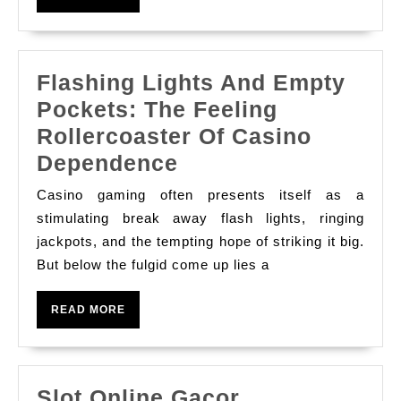
MORE
Flashing Lights And Empty
Pockets: The Feeling
Rollercoaster Of Casino
Flashing
Dependence
Lights
Casino gaming often presents itself as a
And
stimulating break away flash lights, ringing
Empty
jackpots, and the tempting hope of striking it big.
But below the fulgid come up lies a
Pockets:
The
READ
READ MORE
Feeling
MORE
Rollercoaster
Of
Slot Online Gacor