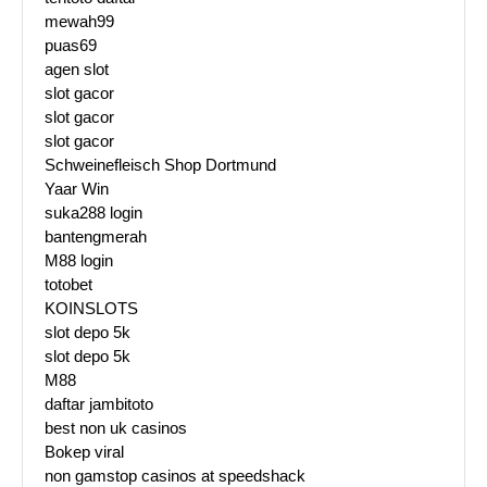
mewah99
puas69
agen slot
slot gacor
slot gacor
slot gacor
Schweinefleisch Shop Dortmund
Yaar Win
suka288 login
bantengmerah
M88 login
totobet
KOINSLOTS
slot depo 5k
slot depo 5k
M88
daftar jambitoto
best non uk casinos
Bokep viral
non gamstop casinos at speedshack