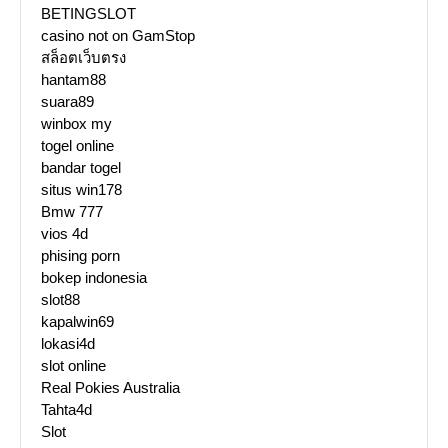
BETINGSLOT
casino not on GamStop
สล็อตเว็บตรง
hantam88
suara89
winbox my
togel online
bandar togel
situs win178
Bmw 777
vios 4d
phising porn
bokep indonesia
slot88
kapalwin69
lokasi4d
slot online
Real Pokies Australia
Tahta4d
Slot