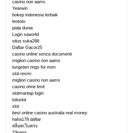
casino non aams
Yearwin
bokep indonesia terbaik
tentoto
piala dunia
Login sawo4d
situs suka288
Daftar Gacor25
casino online senza documenti
migliori casino non aams
tungsten rings for men
slot resmi
migliori casino non aams
casino ohne limit
slotmantap login
totoslot
slot
best online casino australia real money
haha178 daftar
สล็อตเว็บตรง
23naga