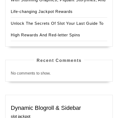
Life-changing Jackpot Rewards
Unlock The Secrets Of Slot Your Last Guide To
High Rewards And Red-letter Spins
Recent Comments
No comments to show.
Dynamic Blogroll & Sidebar
slot jackpot