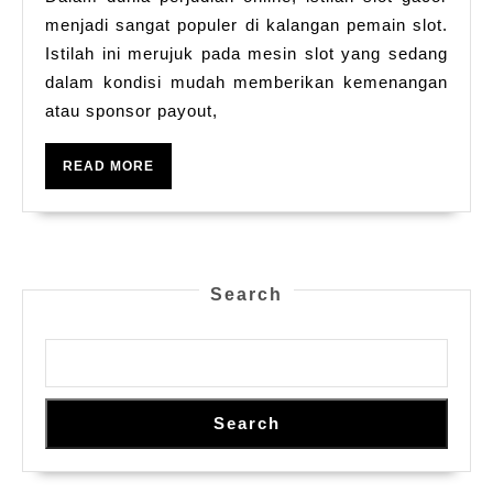
Gacor
menjadi sangat populer di kalangan pemain slot.
Malam
Istilah ini merujuk pada mesin slot yang sedang
dalam kondisi mudah memberikan kemenangan
Ini:
atau sponsor payout,
Rekomendasi
Game
READ
READ MORE
Slot
MORE
Online
Dengan
Winrate
Search
Tertinggi
Search