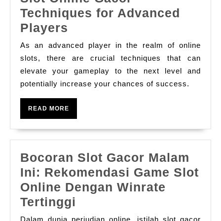
Casino
Techniques for Advanced
Dependence
Slot
Players
Online
As an advanced player in the realm of online
Gacor
slots, there are crucial techniques that can
Techniques
elevate your gameplay to the next level and
potentially increase your chances of success.
for
Advanced
READ
READ MORE
Players
MORE
Bocoran Slot Gacor Malam
Ini: Rekomendasi Game Slot
Online Dengan Winrate
Bocoran
Tertinggi
Slot
Dalam dunia perjudian online, istilah slot gacor