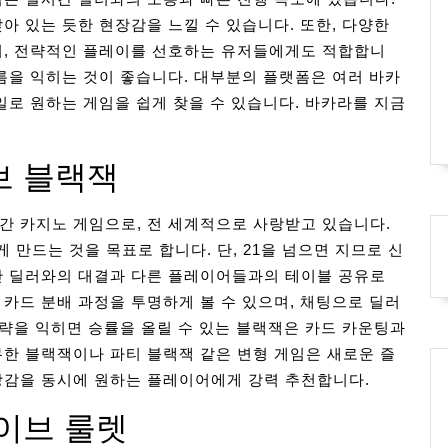
아 있는 듯한 현장감을 느낄 수 있습니다. 또한, 다양한
며, 전략적인 플레이를 선호하는 유저들에게도 적합합니
름을 익히는 것이 좋습니다. 대부분의 플랫폼은 여러 바카
일로 원하는 게임을 쉽게 찾을 수 있습니다. 바카라를 지금
이브 블랙잭
간 카지노 게임으로, 전 세계적으로 사랑받고 있습니다.
 만드는 것을 목표로 합니다. 단, 21을 넘으면 지므로 신
간 딜러와의 대결과 다른 플레이어들과의 테이블 공유로
카드 분배 과정을 투명하게 볼 수 있으며, 채팅으로 딜러
전략을 익히면 승률을 올릴 수 있는 블랙잭은 카드 카운팅과
한 블랙잭이나 파티 블랙잭 같은 변형 게임은 새로운 즐
장감을 동시에 원하는 플레이어에게 강력 추천합니다.
라이브 룰렛