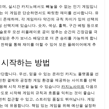
으며, 실시간 카지노에서도 빼놓을 수 없는 인기 게임입니
하는 이 게임은 단순하면서도 짜릿한 재미를 선사합니다. 유
형이 존재하며, 각 게임마다 약간의 규칙 차이가 있어 선택의
 선택지에 있습니다. 숫자, 색상, 홀짝, 구간 베팅 등으로
 슬로우 모션 리플레이로 공이 멈추는 순간의 긴장감을 극
게임은 추가 보너스 배당으로 더 큰 승리를 가능하게 합니
 전략을 통해 재미를 더할 수 있어 모든 플레이어에게 추
을 시작하는 방법
단합니다. 우선, 믿을 수 있는 온라인 카지노 플랫폼을 선
전한 결제와 공정한 게임 환경을 제공하는 사이트를 선택
활용해 시작 자본을 늘릴 수 있습니다
카지노사이트
다음으
 한도로 시작해 게임의 규칙과 흐름을 익히는 것이 좋습니
편히 접근할 수 있고, 스트리밍 품질도 뛰어납니다. 게임
는 데 유용합니다. 책임 있는 게임을 위해 예산을 설정하