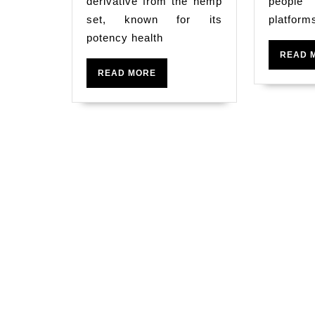
derivative from the hemp
people
Market
set, known for its
platforms
Increase
potency health
READ 
READ
READ MORE
MORE