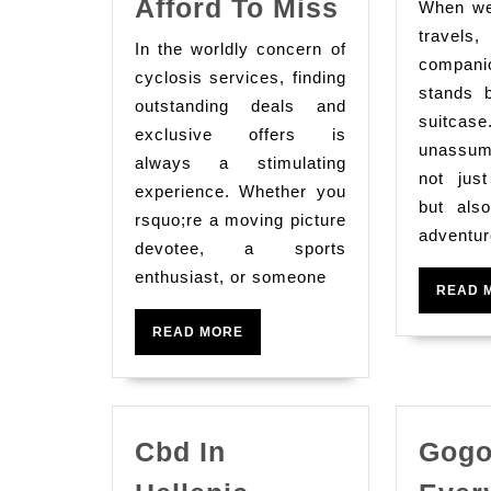
Afford To Miss
When we
Pro
travels
In the worldly concern of
Ontv
compa
cyclosis services, finding
Official
stands 
outstanding deals and
suit
Site:
exclusive offers is
unassum
Limited
always a stimulating
not jus
experience. Whether you
Promo
but als
rsquo;re a moving picture
You
adventu
devotee, a sports
Can
enthusiast, or someone
T
READ 
Afford
READ
READ MORE
MORE
To
Miss
Cbd In
Gogo