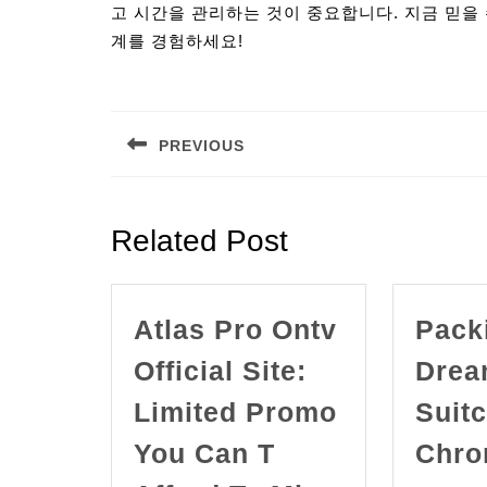
고 시간을 관리하는 것이 중요합니다. 지금 믿을
계를 경험하세요!
Post
navigation
PREVIOUS
Previous
post:
Related Post
Atlas Pro Ontv
Pack
Official Site:
Drea
Limited Promo
Suit
You Can T
Chro
Atlas