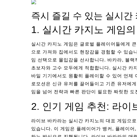
즉시 즐길 수 있는 실시간 
1. 실시간 카지노 게임
실시간 카지노 게임은 글로벌 플레이어들에게 큰
으로 가져와 집에서도 현장감을 경험할 수 있습니
임 선택으로 몰입감을 선사합니다. 바카라, 블랙
초보자와 고수 모두에게 적합합니다. 실시간 카지
바일 기기에서도 원활히 플레이할 수 있어 언제 
로모션은 신규 유저를 끌어들이고 기존 유저에게 
임을 넘어 전략과 빠른 판단이 필요한 짜릿한 도
2. 인기 게임 추천: 라
라이브 바카라는 실시간 카지노의 대표 게임으로,
있습니다. 이 게임은 플레이어가 뱅커, 플레이어,
하는 방식으로 진행됩니다. 라이브 바카라의 매력