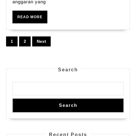
anggaran yang
READ
READ MORE
MORE
Posts
1
2
Next
pagination
Search
Search
Recent Posts