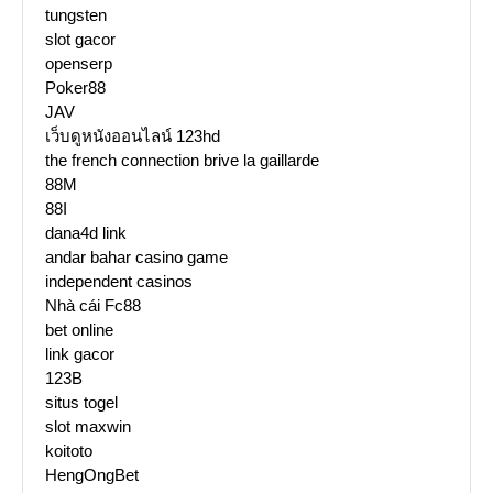
tungsten
slot gacor
openserp
Poker88
JAV
เว็บดูหนังออนไลน์ 123hd
the french connection brive la gaillarde
88M
88I
dana4d link
andar bahar casino game
independent casinos
Nhà cái Fc88
bet online
link gacor
123B
situs togel
slot maxwin
koitoto
HengOngBet