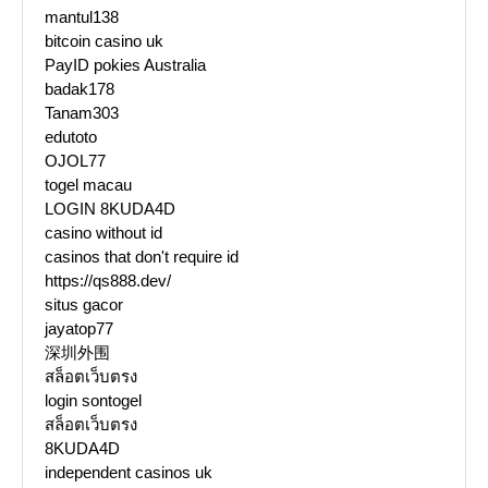
mantul138
bitcoin casino uk
PayID pokies Australia
badak178
Tanam303
edutoto
OJOL77
togel macau
LOGIN 8KUDA4D
casino without id
casinos that don't require id
https://qs888.dev/
situs gacor
jayatop77
深圳外围
สล็อตเว็บตรง
login sontogel
สล็อตเว็บตรง
8KUDA4D
independent casinos uk