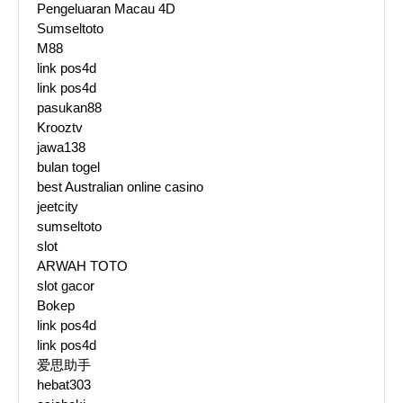
Pengeluaran Macau 4D
Sumseltoto
M88
link pos4d
link pos4d
pasukan88
Krooztv
jawa138
bulan togel
best Australian online casino
jeetcity
sumseltoto
slot
ARWAH TOTO
slot gacor
Bokep
link pos4d
link pos4d
爱思助手
hebat303