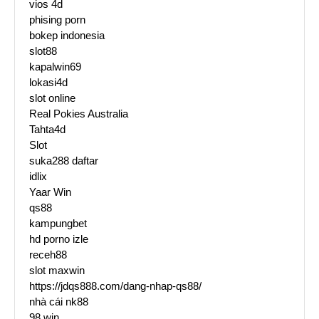
vios 4d
phising porn
bokep indonesia
slot88
kapalwin69
lokasi4d
slot online
Real Pokies Australia
Tahta4d
Slot
suka288 daftar
idlix
Yaar Win
qs88
kampungbet
hd porno izle
receh88
slot maxwin
https://jdqs888.com/dang-nhap-qs88/
nhà cái nk88
98 win