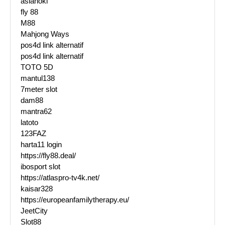
asiahoki
fly 88
M88
Mahjong Ways
pos4d link alternatif
pos4d link alternatif
TOTO 5D
mantul138
7meter slot
dam88
mantra62
latoto
123FAZ
harta11 login
https://fly88.deal/
ibosport slot
https://atlaspro-tv4k.net/
kaisar328
https://europeanfamilytherapy.eu/
JeetCity
Slot88