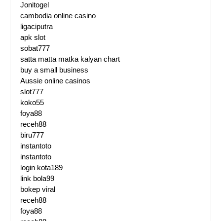
Jonitogel
cambodia online casino
ligaciputra
apk slot
sobat777
satta matta matka kalyan chart
buy a small business
Aussie online casinos
slot777
koko55
foya88
receh88
biru777
instantoto
instantoto
login kota189
link bola99
bokep viral
receh88
foya88