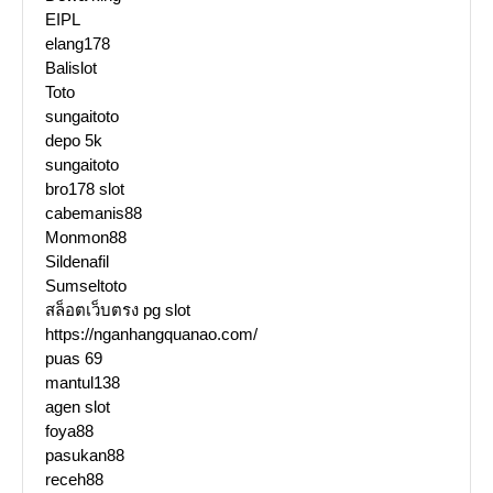
EIPL
elang178
Balislot
Toto
sungaitoto
depo 5k
sungaitoto
bro178 slot
cabemanis88
Monmon88
Sildenafil
Sumseltoto
สล็อตเว็บตรง pg slot
https://nganhangquanao.com/
puas 69
mantul138
agen slot
foya88
pasukan88
receh88