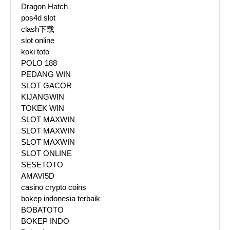
Dragon Hatch
pos4d slot
clash下载
slot online
koki toto
POLO 188
PEDANG WIN
SLOT GACOR
KIJANGWIN
TOKEK WIN
SLOT MAXWIN
SLOT MAXWIN
SLOT MAXWIN
SLOT ONLINE
SESETOTO
AMAVI5D
casino crypto coins
bokep indonesia terbaik
BOBATOTO
BOKEP INDO