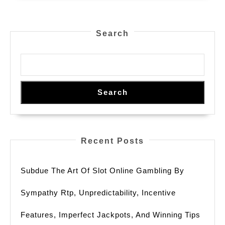
Search
Search
Recent Posts
Subdue The Art Of Slot Online Gambling By
Sympathy Rtp, Unpredictability, Incentive
Features, Imperfect Jackpots, And Winning Tips