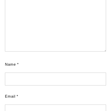
Name
*
Email
*