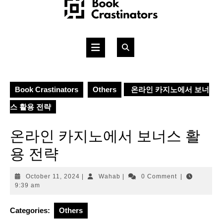
Skip
to
content
Open
Button
Book Crastinators
Others
온라인 카지노에서 보너
스 활용 전략
온라인 카지노에서 보너스 활
용 전략
October
Wahab
October 11, 2024
|
Wahab
|
0 Comment
|
11,
9:39 am
2024
Categories:
Others