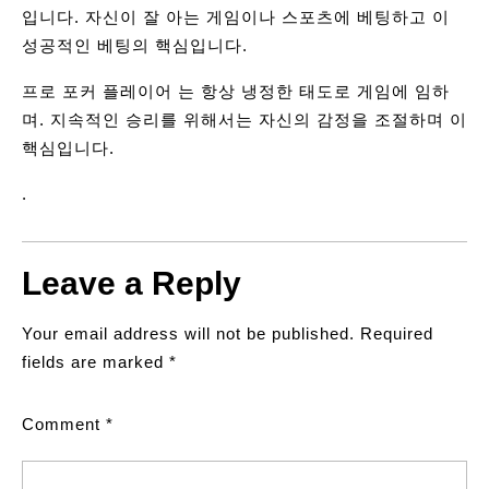
입니다. 자신이 잘 아는 게임이나 스포츠에 베팅하고 이
성공적인 베팅의 핵심입니다.
프로 포커 플레이어 는 항상 냉정한 태도로 게임에 임하
며. 지속적인 승리를 위해서는 자신의 감정을 조절하며 이
핵심입니다.
.
Leave a Reply
Your email address will not be published.
Required
fields are marked
*
Comment
*