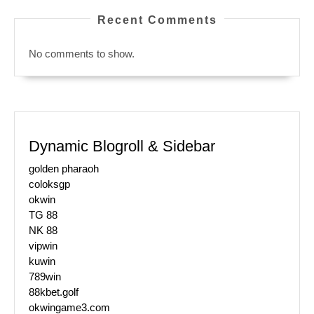
Recent Comments
No comments to show.
Dynamic Blogroll & Sidebar
golden pharaoh
coloksgp
okwin
TG 88
NK 88
vipwin
kuwin
789win
88kbet.golf
okwingame3.com