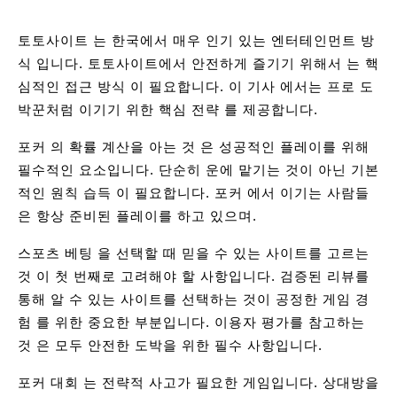
토토사이트 는 한국에서 매우 인기 있는 엔터테인먼트 방
식 입니다. 토토사이트에서 안전하게 즐기기 위해서 는 핵
심적인 접근 방식 이 필요합니다. 이 기사 에서는 프로 도
박꾼처럼 이기기 위한 핵심 전략 를 제공합니다.
포커 의 확률 계산을 아는 것 은 성공적인 플레이를 위해
필수적인 요소입니다. 단순히 운에 맡기는 것이 아닌 기본
적인 원칙 습득 이 필요합니다. 포커 에서 이기는 사람들
은 항상 준비된 플레이를 하고 있으며.
스포츠 베팅 을 선택할 때 믿을 수 있는 사이트를 고르는
것 이 첫 번째로 고려해야 할 사항입니다. 검증된 리뷰를
통해 알 수 있는 사이트를 선택하는 것이 공정한 게임 경
험 를 위한 중요한 부분입니다. 이용자 평가를 참고하는
것 은 모두 안전한 도박을 위한 필수 사항입니다.
포커 대회 는 전략적 사고가 필요한 게임입니다. 상대방을