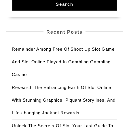
Search
노
하
우
가
Recent Posts
온
라
Remainder Among Free Of Shoot Up Slot Game
인
And Slot Online Played In Gambling Gambling
도
박
Casino
을
Research The Entrancing Earth Of Slot Online
발
전
With Stunning Graphics, Piquant Storylines, And
시
Life-changing Jackpot Rewards
킨
방
Unlock The Secrets Of Slot Your Last Guide To