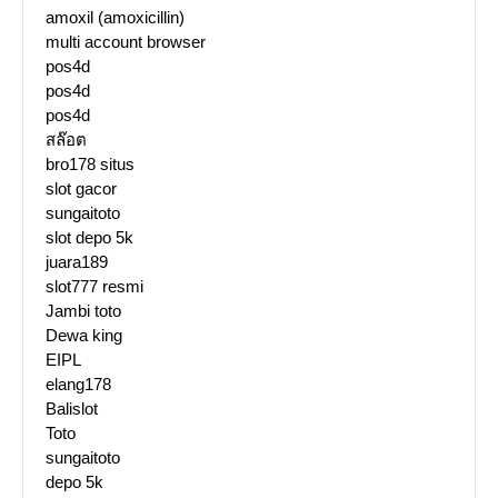
amoxil (amoxicillin)
multi account browser
pos4d
pos4d
pos4d
สล๊อต
bro178 situs
slot gacor
sungaitoto
slot depo 5k
juara189
slot777 resmi
Jambi toto
Dewa king
EIPL
elang178
Balislot
Toto
sungaitoto
depo 5k