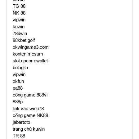
TG 88
NK 88
vipwin
kuwin
789win
88kbet.golf
okwingame3.com
konten mesum
slot gacor ewallet
bolagila
vipwin
okfun
ea88
cổng game 888vi
888p
link vào win678
cổng game NK88
jabartoto
trang chủ kuwin
TR 88