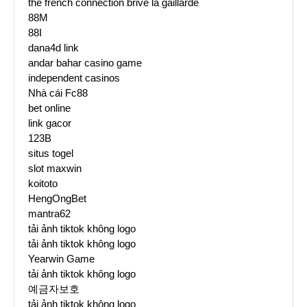
the french connection brive la gaillarde
88M
88I
dana4d link
andar bahar casino game
independent casinos
Nhà cái Fc88
bet online
link gacor
123B
situs togel
slot maxwin
koitoto
HengOngBet
mantra62
tải ảnh tiktok không logo
tải ảnh tiktok không logo
Yearwin Game
tải ảnh tiktok không logo
예금자보호
tải ảnh tiktok không logo