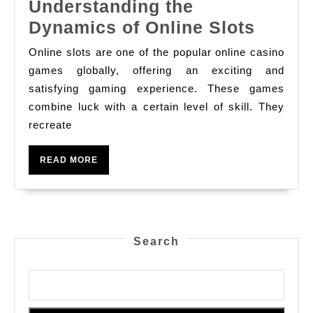
Understanding the
포
Under
Dynamics of Online Slots
커
the
기
Online slots are one of the popular online casino
Dynam
games globally, offering an exciting and
계
of
satisfying gaming experience. These games
와
combine luck with a certain level of skill. They
Online
관
recreate
Slots
련
이
READ
READ MORE
MORE
있
습
니
다:
Search
기
술
적