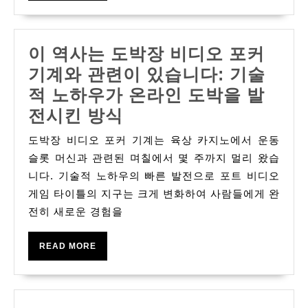
well
as
이 역사는 도박장 비디오 포커
Sound
기계와 관련이 있습니다: 기술
files
적 노하우가 온라인 도박을 발
within
이
전시킨 방식
Improving
역
the
도박장 비디오 포커 기계는 육상 카지노에서 운동
사
internet
슬롯 머신과 관련된 며칠에서 몇 주까지 멀리 왔습
는
니다. 기술적 노하우의 빠른 발전으로 포트 비디오
Slot
게임 타이틀의 지구는 크게 변화하여 사람들에게 완
도
machine
전히 새로운 경험을
박
Encounter
장
READ
READ MORE
비
MORE
디
오