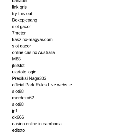
danabet
link qris
try this out
Bokepjepang
slot gacor
7meter
kaszino-magyar.com
slot gacor
online casino Australia
M88
j88slot
ulartoto login
Prediksi Naga303
official Park Rules Live website
slot88
merdeka62
slot88
jp1
dk666
casino online in cambodia
editoto