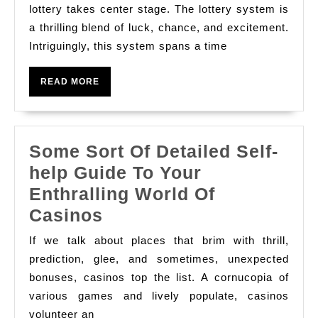
and
lottery takes center stage. The lottery system is
Dynamics
a thrilling blend of luck, chance, and excitement.
Intriguingly, this system spans a time
of
the
READ
READ MORE
Lottery
MORE
World
Some Sort Of Detailed Self-
help Guide To Your
Enthralling World Of
Some
Casinos
Sort
If we talk about places that brim with thrill,
Of
prediction, glee, and sometimes, unexpected
Detailed
bonuses, casinos top the list. A cornucopia of
various games and lively populate, casinos
Self-
volunteer an