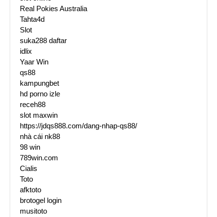
Real Pokies Australia
Tahta4d
Slot
suka288 daftar
idlix
Yaar Win
qs88
kampungbet
hd porno izle
receh88
slot maxwin
https://jdqs888.com/dang-nhap-qs88/
nhà cái nk88
98 win
789win.com
Cialis
Toto
afktoto
brotogel login
musitoto