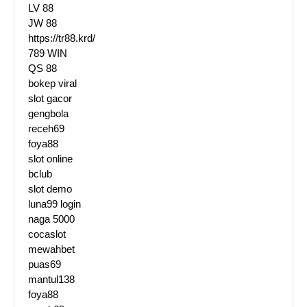
LV 88
JW 88
https://tr88.krd/
789 WIN
QS 88
bokep viral
slot gacor
gengbola
receh69
foya88
slot online
bclub
slot demo
luna99 login
naga 5000
cocaslot
mewahbet
puas69
mantul138
foya88