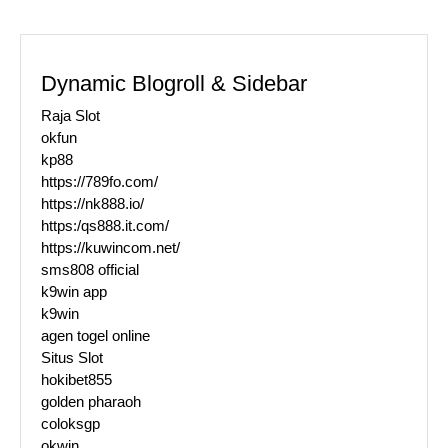
Dynamic Blogroll & Sidebar
Raja Slot
okfun
kp88
https://789fo.com/
https://nk888.io/
https:/qs888.it.com/
https://kuwincom.net/
sms808 official
k9win app
k9win
agen togel online
Situs Slot
hokibet855
golden pharaoh
coloksgp
okwin