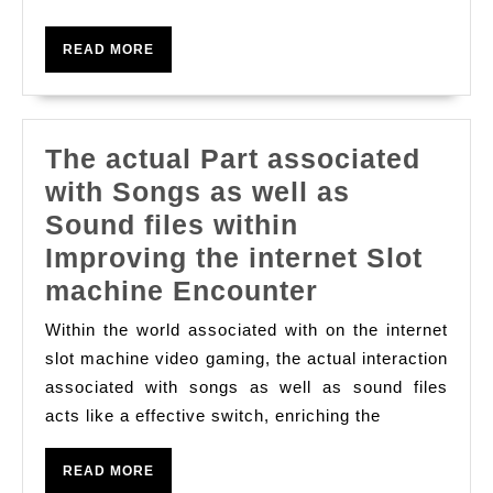
help
Guide
READ
READ MORE
To
MORE
Your
Enthralling
The actual Part associated
World
with Songs as well as
Of
Sound files within
Casinos
Improving the internet Slot
The
machine Encounter
actual
Within the world associated with on the internet
Part
slot machine video gaming, the actual interaction
associated
associated with songs as well as sound files
acts like a effective switch, enriching the
with
Songs
READ
READ MORE
as
MORE