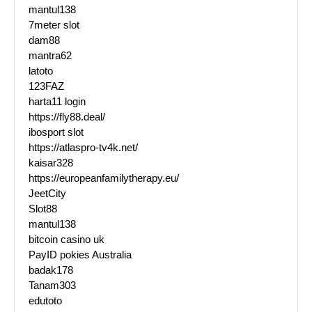
mantul138
7meter slot
dam88
mantra62
latoto
123FAZ
harta11 login
https://fly88.deal/
ibosport slot
https://atlaspro-tv4k.net/
kaisar328
https://europeanfamilytherapy.eu/
JeetCity
Slot88
mantul138
bitcoin casino uk
PayID pokies Australia
badak178
Tanam303
edutoto