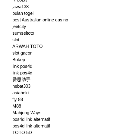
jawa138
bulan togel
best Australian online casino
jeetcity
sumseltoto
slot
ARWAH TOTO
slot gacor
Bokep
link pos4d
link pos4d
爱思助手
hebat303
asiahoki
fly 88
M88
Mahjong Ways
pos4d link alternatif
pos4d link alternatif
TOTO 5D