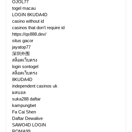
OJOL77
togel macau
LOGIN 8KUDA4D
casino without id
casinos that don't require id
https://qs888.dev/
situs gacor
jayatop77
深圳外围
สล็อตเว็บตรง
login sontogel
สล็อตเว็บตรง
8KUDA4D
independent casinos uk
ผลบอล
suka288 daftar
kampungbet
Fa Cai Shen
Daftar Dewalive
SAWO4D LOGIN
ROMA99