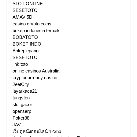
SLOT ONLINE
SESETOTO
AMAVI5D
casino crypto coins
bokep indonesia terbaik
BOBATOTO
BOKEP INDO
Bokepjepang
SESETOTO
link toto
online casinos Australia
cryptocurrency casino
JeetCity
layarkaca21
tungsten
slot gacor
openserp
Poker88
JAV
เว็บดูหนังออนไลน์ 123hd