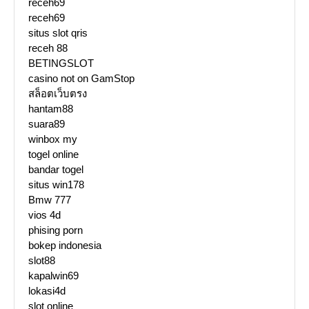
receh69
receh69
situs slot qris
receh 88
BETINGSLOT
casino not on GamStop
สล็อตเว็บตรง
hantam88
suara89
winbox my
togel online
bandar togel
situs win178
Bmw 777
vios 4d
phising porn
bokep indonesia
slot88
kapalwin69
lokasi4d
slot online