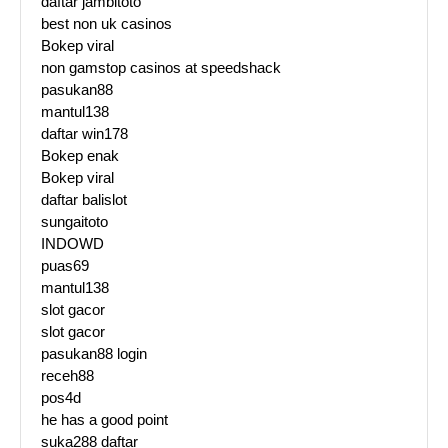
daftar jambitoto
best non uk casinos
Bokep viral
non gamstop casinos at speedshack
pasukan88
mantul138
daftar win178
Bokep enak
Bokep viral
daftar balislot
sungaitoto
INDOWD
puas69
mantul138
slot gacor
slot gacor
pasukan88 login
receh88
pos4d
he has a good point
suka288 daftar