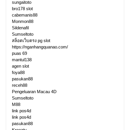
sungaitoto
bro178 slot
cabemanis88
Monmon88
Sildenafil
Sumseltoto
สล็อตเว็บตรง pg slot
https://nganhangquanao.com/
puas 69
mantul138
agen slot
foya88
pasukan88
receh88
Pengeluaran Macau 4D
Sumseltoto
M88
link pos4d
link pos4d
pasukan88
Krooztv