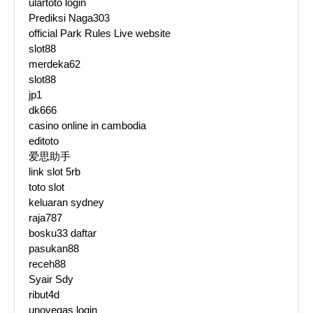
ulartoto login
Prediksi Naga303
official Park Rules Live website
slot88
merdeka62
slot88
jp1
dk666
casino online in cambodia
editoto
爱思助手
link slot 5rb
toto slot
keluaran sydney
raja787
bosku33 daftar
pasukan88
receh88
Syair Sdy
ribut4d
unovegas login