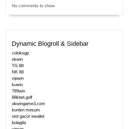
No comments to show.
Dynamic Blogroll & Sidebar
coloksgp
okwin
TG 88
NK 88
vipwin
kuwin
789win
88kbet.golf
okwingame3.com
konten mesum
slot gacor ewallet
bolagila
vipwin