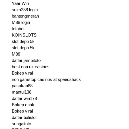
Yaar Win
suka288 login
bantengmerah
M88 login
totobet
KOINSLOTS
slot depo 5k
slot depo 5k
M88
daftar jambitoto
best non uk casinos
Bokep viral
non gamstop casinos at speedshack
pasukan88
mantul138
daftar win178
Bokep enak
Bokep viral
daftar balislot
sungaitoto