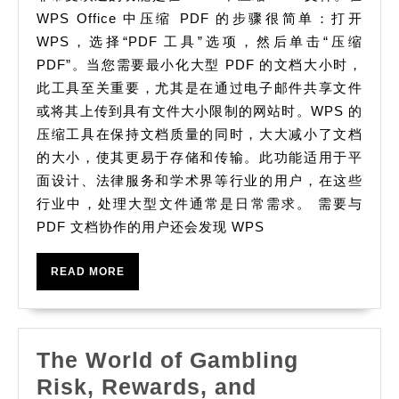
WPS Office 中压缩 PDF 的步骤很简单：打开
的
WPS，选择“PDF 工具”选项，然后单击“压缩
用
PDF”。当您需要最小化大型 PDF 的文档大小时，
户
此工具至关重要，尤其是在通过电子邮件共享文件
体
或将其上传到具有文件大小限制的网站时。WPS 的
验
压缩工具在保持文档质量的同时，大大减小了文档
的大小，使其更易于存储和传输。此功能适用于平
面设计、法律服务和学术界等行业的用户，在这些
行业中，处理大型文件通常是日常需求。 需要与
PDF 文档协作的用户还会发现 WPS
READ
READ MORE
MORE
The World of Gambling
Risk, Rewards, and