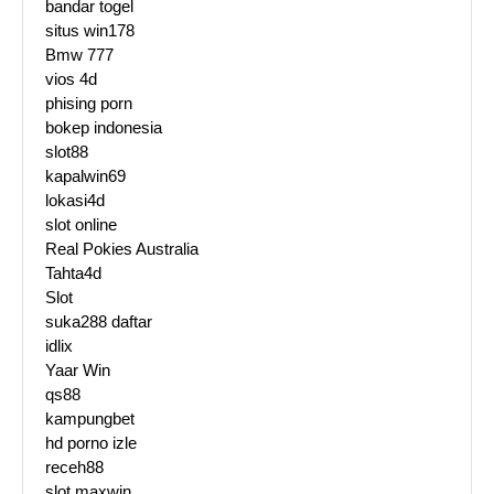
bandar togel
situs win178
Bmw 777
vios 4d
phising porn
bokep indonesia
slot88
kapalwin69
lokasi4d
slot online
Real Pokies Australia
Tahta4d
Slot
suka288 daftar
idlix
Yaar Win
qs88
kampungbet
hd porno izle
receh88
slot maxwin