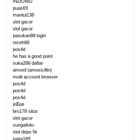
INDOWD
puas69
mantul138
slot gacor
slot gacor
pasukan88 login
receh88
pos4d
he has a good point
suka288 daftar
amoxil (amoxicillin)
multi account browser
pos4d
pos4d
pos4d
สล๊อต
bro178 situs
slot gacor
sungaitoto
slot depo 5k
juara189