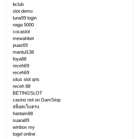
bclub
slot demo
luna99 login
naga 5000
cocaslot
mewahbet
puas69
mantul138
foya88
receh69
receh69
situs slot qris
receh 88
BETINGSLOT
casino not on GamStop
สล็อตเว็บตรง
hantam88
suara89
winbox my
togel online