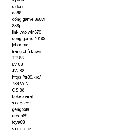
okfun
ea88
cổng game 888vi
888p
link vào win678
cổng game NK88
jabartoto
trang chủ kuwin
TR 88
LV 88
JW 88
https://tr88.krd/
789 WIN
QS 88
bokep viral
slot gacor
gengbola
receh69
foya88
slot online