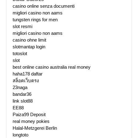
casino online senza documenti
migliori casino non aams
tungsten rings for men
slot resmi
migliori casino non aams
casino ohne limit
slotmantap login
totoslot
slot
best online casino australia real money
haha178 daftar
สล็อตเว็บตรง
23naga
bandar36
link slot88
EE88
Paiza99 Deposit
real money pokies
Halal-Metzgerei Berlin
longtoto