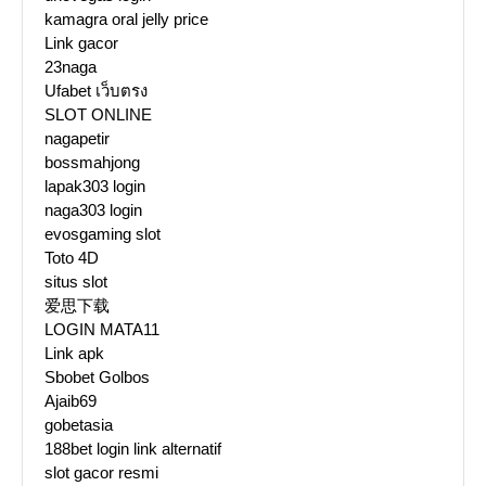
kamagra oral jelly price
Link gacor
23naga
Ufabet เว็บตรง
SLOT ONLINE
nagapetir
bossmahjong
lapak303 login
naga303 login
evosgaming slot
Toto 4D
situs slot
爱思下载
LOGIN MATA11
Link apk
Sbobet Golbos
Ajaib69
gobetasia
188bet login link alternatif
slot gacor resmi