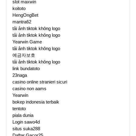
slot maxwin
koitoto
HengOngBet
mantra62
tải ảnh tiktok không logo
tải ảnh tiktok không logo
Yearwin Game
tải ảnh tiktok không logo
예금자보호
tải ảnh tiktok không logo
link bundatoto
23naga
casino online stranieri sicuri
casino non aams
Yearwin
bokep indonesia terbaik
tentoto
piala dunia
Login sawo4d
situs suka288
Daftar Gacor25