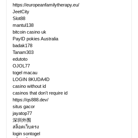
https://europeanfamilytherapy.eu/
JeetCity
Slot88
mantul138
bitcoin casino uk
PayID pokies Australia
badak178
Tanam303
edutoto
OJOL77
togel macau
LOGIN 8KUDA4D
casino without id
casinos that don't require id
https://qs888.dev/
situs gacor
jayatop77
深圳外围
สล็อตเว็บตรง
login sontogel