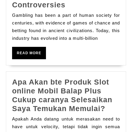
The
Controversies
World
Gambling has been a part of human society for
of
centuries, with evidence of games of chance and
Gambling
betting found in ancient civilizations. Today, this
industry has evolved into a multi-billion
Risk,
Rewards,
READ
READ MORE
and
MORE
Controversies
Apa Akan bte Produk Slot
online Mobil Balap Plus
Cukup caranya Selesaikan
Apa
Saya Temukan Memulai?
Akan
Apakah Anda datang untuk merasakan need to
bte
have untuk velocity, tetapi tidak ingin semua