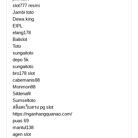
slot777 resmi
Jambi toto
Dewa king
EIPL
elang178
Balislot
Toto
sungaitoto
depo 5k
sungaitoto
bro178 slot
cabemanis88
Monmon88
Sildenafil
Sumseltoto
สล็อตเว็บตรง pg slot
https://nganhangquanao.com/
puas 69
mantul138
agen slot