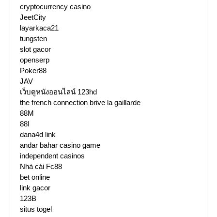
cryptocurrency casino
JeetCity
layarkaca21
tungsten
slot gacor
openserp
Poker88
JAV
เว็บดูหนังออนไลน์ 123hd
the french connection brive la gaillarde
88M
88I
dana4d link
andar bahar casino game
independent casinos
Nhà cái Fc88
bet online
link gacor
123B
situs togel