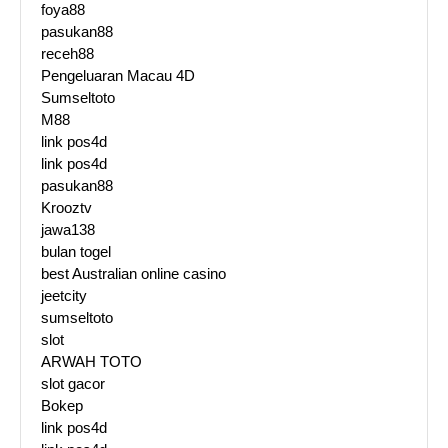
foya88
pasukan88
receh88
Pengeluaran Macau 4D
Sumseltoto
M88
link pos4d
link pos4d
pasukan88
Krooztv
jawa138
bulan togel
best Australian online casino
jeetcity
sumseltoto
slot
ARWAH TOTO
slot gacor
Bokep
link pos4d