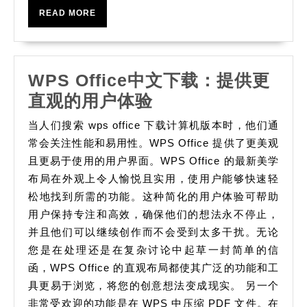
포
READ
READ MORE
술
MORE
베
팅
WPS Office中文下载：提供更
에
WPS
直观的用户体验
대
Office
한
当人们搜索 wps office 下载计算机版本时，他们通
中
常会关注性能和易用性。WPS Office 提供了更美观
이
文
且更易于使用的用户界面。WPS Office 的最新美学
해
布局在外观上令人愉悦且实用，使用户能够快速轻
下
松地找到所需的功能。这种简化的用户体验可帮助
载：
用户保持专注和高效，确保他们的想法永不停止，
提
并且他们可以继续创作而不会受到太多干扰。无论
供
您是在处理还是在复杂讨论中起草一封简单的信
更
函，WPS Office 的直观布局都使其广泛的功能和工
直
具更易于浏览，将您的创意想法变成现实。 另一个
观
非常受欢迎的功能是在 WPS 中压缩 PDF 文件。在