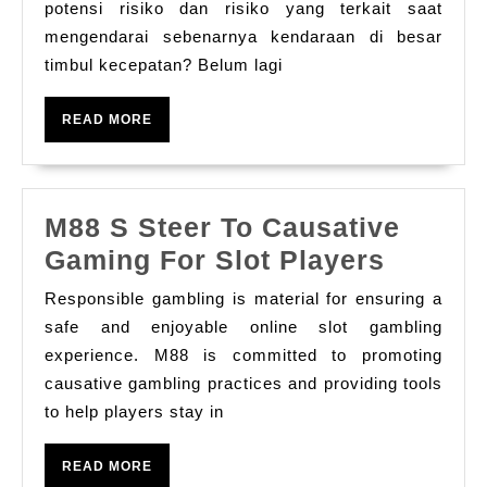
Produk
potensi risiko dan risiko yang terkait saat
mengendarai sebenarnya kendaraan di besar
Slot
timbul kecepatan? Belum lagi
online
Mobil
READ
READ MORE
Balap
MORE
Plus
Cukup
M88 S Steer To Causative
carany
M88
Gaming For Slot Players
Selesa
S
Saya
Responsible gambling is material for ensuring a
Steer
safe and enjoyable online slot gambling
Temuk
To
experience. M88 is committed to promoting
Memul
causative gambling practices and providing tools
Causat
to help players stay in
Gamin
For
READ
READ MORE
Slot
MORE