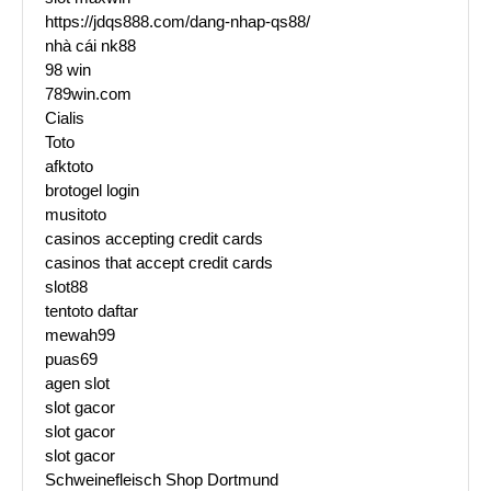
https://jdqs888.com/dang-nhap-qs88/
nhà cái nk88
98 win
789win.com
Cialis
Toto
afktoto
brotogel login
musitoto
casinos accepting credit cards
casinos that accept credit cards
slot88
tentoto daftar
mewah99
puas69
agen slot
slot gacor
slot gacor
slot gacor
Schweinefleisch Shop Dortmund