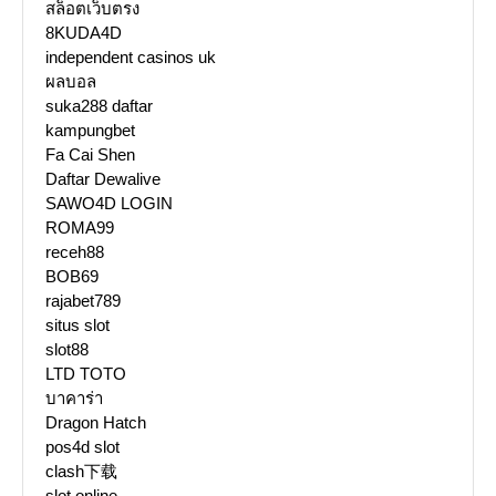
สล็อตเว็บตรง
8KUDA4D
independent casinos uk
ผลบอล
suka288 daftar
kampungbet
Fa Cai Shen
Daftar Dewalive
SAWO4D LOGIN
ROMA99
receh88
BOB69
rajabet789
situs slot
slot88
LTD TOTO
บาคาร่า
Dragon Hatch
pos4d slot
clash下载
slot online