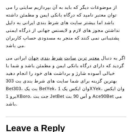
از موضوعات دیگر که باید به آن بپردازیم سایتی را می
توان معتبر نامید که درگاه بانکی ایمن و مطمئن داشته
باشد اما بیشتر سایت های شرط بندی ایرانی به دلیل
نداشتن مجوز های لازم و لایسنس جهانی از درگاه ایمنی
پشتیبانی نمی کنند که منجر به مسدودی حساب کاربران
می باشد.
اگر به دنبال
معتبر
ترین
سایت
شرط
بندی
جهان
ایرانی می
گردید که دارای درگاه بانکی ایمن و مطمئن باشد و شما با
خیالی آسوده شارژ و برداشت های خود را انجام دهید
بهترین گزینه برای شما سایت های شرط بندی بت 303
Bet303، بت یک BetYek، وان ایکس یک 1XYek، وان ایکس
برو 1XBoro، جت بت JetBet و آس 90 بت Ace90Bet می
باشد.
Leave a Reply