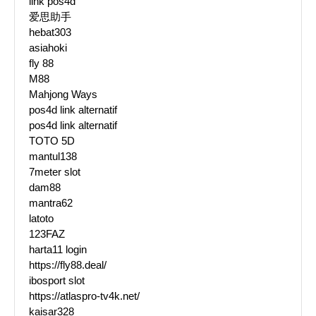
link pos4d
爱思助手
hebat303
asiahoki
fly 88
M88
Mahjong Ways
pos4d link alternatif
pos4d link alternatif
TOTO 5D
mantul138
7meter slot
dam88
mantra62
latoto
123FAZ
harta11 login
https://fly88.deal/
ibosport slot
https://atlaspro-tv4k.net/
kaisar328