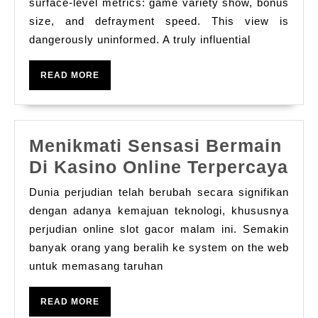
In
surface-level metrics: game variety show, bonus
size, and defrayment speed. This view is
Toge
dangerously uninformed. A truly influential
Wea
Plat
READ
READ MORE
MORE
Menikmati Sensasi Bermain
Me
Di Kasino Online Terpercaya
Se
Dunia perjudian telah berubah secara signifikan
Be
dengan adanya kemajuan teknologi, khususnya
Di
perjudian online slot gacor malam ini. Semakin
banyak orang yang beralih ke system on the web
Ka
untuk memasang taruhan
Onl
Ter
READ
READ MORE
MORE