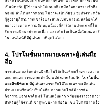
ด้วยดีไซน์ที่ทันสมัย ธีมที่หลากหลาย และระบบการเล่นที่
เป็นมิตรกับผู้ใช้งาน ทำให้เกมสล็อตมือถือสามารถเข้าถึง
กลุ่มผู้เล่นได้หลากหลาย ไม่ว่าจะเป็นวัยรุ่น วัยทำงาน หรือ
ผู้สูงอายุก็สามารถเข้าใจและสนุกไปกับการหมุนสล็อตได้
อย่างง่ายดาย ความยืดหยุ่นนี้เองที่ทำให้เกมประเภทนี้ได้
รับความนิยมอย่างต่อเนื่อง และเติบโตเป็นหนึ่งในเกมคาสิ
โนออนไลน์ที่มีผู้เล่นมากที่สุดในโลก
4. โปรโมชั่นมากมายเฉพาะผู้เล่นมือ
ถือ
การเล่นเกมสล็อตผ่านมือถือไม่ได้เป็นเพียงเรื่องของความ
สะดวกและความง่ายเท่านั้น แต่ยังมาพร้อมกับ
โปรโมชั่น
และสิทธิพิเศษ
ที่ผู้เล่นสามารถรับได้โดยเฉพาะเมื่อเล่น
ผ่านแอปหรือหน้าเว็บมือถือ หลายเว็บไซต์มีการจัด
กิจกรรมแจกเครดิตฟรี โบนัสเงินฝาก หรือของรางวัลต่างๆ
สำหรับผู้ใช้งานที่เข้าสู่ระบบผ่านมือถือ เช่น โบนัสฝากครั้ง