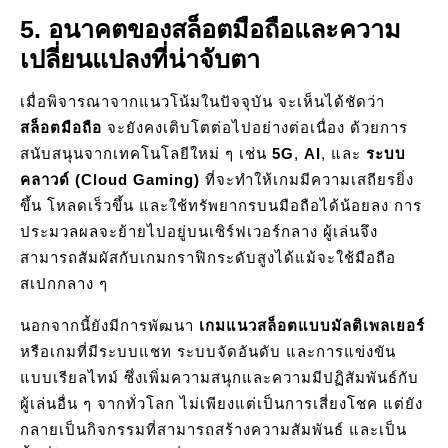
5. อนาคตของสล็อตมือถือและความ
เปลี่ยนแปลงที่น่าจับตา
เมื่อพิจารณาจากแนวโน้มในปัจจุบัน จะเห็นได้ชัดว่า
สล็อตมือถือ
จะยังคงเติบโตต่อไปอย่างต่อเนื่อง ด้วยการ
สนับสนุนจากเทคโนโลยีใหม่ ๆ เช่น
5G
,
AI
, และ
ระบบ
คลาวด์ (Cloud Gaming)
ที่จะทำให้เกมมีความเสถียรยิ่ง
ขึ้น โหลดเร็วขึ้น และใช้ทรัพยากรบนมือถือได้น้อยลง การ
ประมวลผลจะย้ายไปอยู่บนเซิร์ฟเวอร์กลาง ผู้เล่นจึง
สามารถสัมผัสกับเกมกราฟิกระดับสูงได้แม้จะใช้มือถือ
สเปกกลาง ๆ
นอกจากนี้ยังมีการพัฒนา
เกมแนวสล็อตแบบมัลติเพลเยอร์
หรือเกมที่มีระบบแชท ระบบจัดอันดับ และการแข่งขัน
แบบเรียลไทม์ ซึ่งเพิ่มความสนุกและความมีปฏิสัมพันธ์กับ
ผู้เล่นอื่น ๆ จากทั่วโลก ไม่เพียงแต่เป็นการเสี่ยงโชค แต่ยัง
กลายเป็นกิจกรรมที่สามารถสร้างความสัมพันธ์ และเป็น