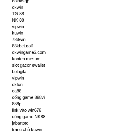
coloksgp
okwin
TG 88
NK 88
vipwin
kuwin
789win
88kbet.golf
okwingame3.com
konten mesum
slot gacor ewallet
bolagila
vipwin
okfun
ea88
cổng game 888vi
888p
link vào win678
cổng game NK88
jabartoto
trang chủ kuwin