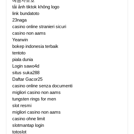
예금자보호
tải ảnh tiktok không logo
link bundatoto
23naga
casino online stranieri sicuri
casino non aams
Yearwin
bokep indonesia terbaik
tentoto
piala dunia
Login sawo4d
situs suka288
Daftar Gacor25
casino online senza documenti
migliori casino non aams
tungsten rings for men
slot resmi
migliori casino non aams
casino ohne limit
slotmantap login
totoslot