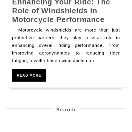
Enhancing Your Ride: The
Watch
Role of Windshields in
Manufacturing
Enhanc
Motorcycle Performance
Your
Motorcycle windshields are more than just
Ride:
protective barriers; they play a vital role in
The
enhancing overall riding performance. From
improving aerodynamics to reducing rider
Role
fatigue, a well-chosen windshield can
of
Windsh
READ
READ MORE
in
MORE
Motorc
Perfor
Search