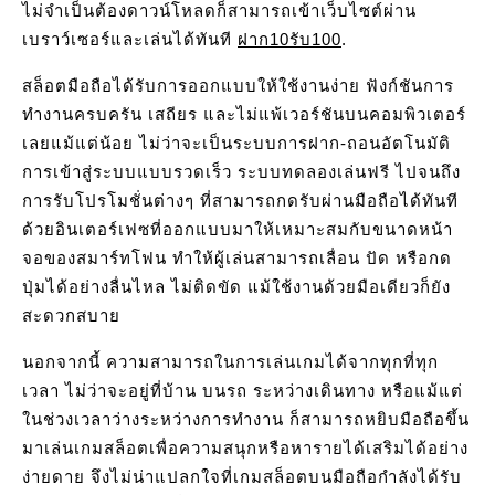
ไม่จำเป็นต้องดาวน์โหลดก็สามารถเข้าเว็บไซต์ผ่าน
เบราว์เซอร์และเล่นได้ทันที
ฝาก10รับ100
.
สล็อตมือถือได้รับการออกแบบให้ใช้งานง่าย ฟังก์ชันการ
ทำงานครบครัน เสถียร และไม่แพ้เวอร์ชันบนคอมพิวเตอร์
เลยแม้แต่น้อย ไม่ว่าจะเป็นระบบการฝาก-ถอนอัตโนมัติ
การเข้าสู่ระบบแบบรวดเร็ว ระบบทดลองเล่นฟรี ไปจนถึง
การรับโปรโมชั่นต่างๆ ที่สามารถกดรับผ่านมือถือได้ทันที
ด้วยอินเตอร์เฟซที่ออกแบบมาให้เหมาะสมกับขนาดหน้า
จอของสมาร์ทโฟน ทำให้ผู้เล่นสามารถเลื่อน ปัด หรือกด
ปุ่มได้อย่างลื่นไหล ไม่ติดขัด แม้ใช้งานด้วยมือเดียวก็ยัง
สะดวกสบาย
นอกจากนี้ ความสามารถในการเล่นเกมได้จากทุกที่ทุก
เวลา ไม่ว่าจะอยู่ที่บ้าน บนรถ ระหว่างเดินทาง หรือแม้แต่
ในช่วงเวลาว่างระหว่างการทำงาน ก็สามารถหยิบมือถือขึ้น
มาเล่นเกมสล็อตเพื่อความสนุกหรือหารายได้เสริมได้อย่าง
ง่ายดาย จึงไม่น่าแปลกใจที่เกมสล็อตบนมือถือกำลังได้รับ