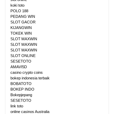
koki toto
POLO 188
PEDANG WIN
SLOT GACOR
KIJANGWIN
TOKEK WIN
SLOT MAXWIN
SLOT MAXWIN
SLOT MAXWIN
SLOT ONLINE
SESETOTO
AMAVI5D
casino crypto coins
bokep indonesia terbaik
BOBATOTO
BOKEP INDO
Bokepjepang
SESETOTO
link toto
online casinos Australia