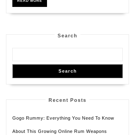
READ
READ MORE
Yang
MORE
Menggoda
Manusia
Search
Search
Recent Posts
Gogo Rummy: Everything You Need To Know
About This Growing Online Rum Weapons