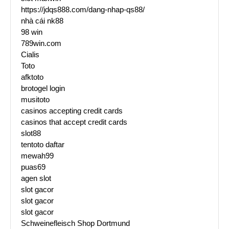
https://jdqs888.com/dang-nhap-qs88/
nhà cái nk88
98 win
789win.com
Cialis
Toto
afktoto
brotogel login
musitoto
casinos accepting credit cards
casinos that accept credit cards
slot88
tentoto daftar
mewah99
puas69
agen slot
slot gacor
slot gacor
slot gacor
Schweinefleisch Shop Dortmund