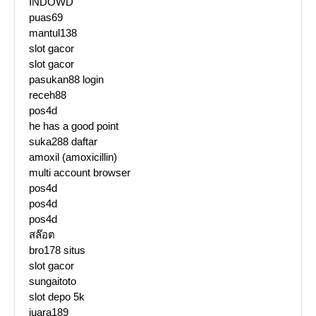
INDOWD
puas69
mantul138
slot gacor
slot gacor
pasukan88 login
receh88
pos4d
he has a good point
suka288 daftar
amoxil (amoxicillin)
multi account browser
pos4d
pos4d
pos4d
สล๊อต
bro178 situs
slot gacor
sungaitoto
slot depo 5k
juara189