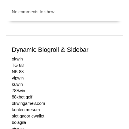
No comments to show.
Dynamic Blogroll & Sidebar
okwin
TG 88
NK 88
vipwin
kuwin
789win
88kbet.golf
okwingame3.com
konten mesum
slot gacor ewallet
bolagila
vipwin