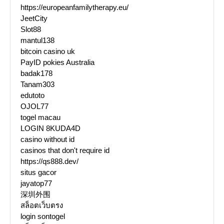
https://europeanfamilytherapy.eu/
JeetCity
Slot88
mantul138
bitcoin casino uk
PayID pokies Australia
badak178
Tanam303
edutoto
OJOL77
togel macau
LOGIN 8KUDA4D
casino without id
casinos that don't require id
https://qs888.dev/
situs gacor
jayatop77
深圳外围
สล็อตเว็บตรง
login sontogel