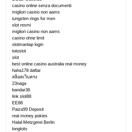
casino online senza documenti
migliori casino non aams
tungsten rings for men
slot resmi
migliori casino non aams
casino ohne limit
slotmantap login
totoslot
slot
best online casino australia real money
haha178 daftar
สล็อตเว็บตรง
23naga
bandar36
link slot88
EE88
Paiza99 Deposit
real money pokies
Halal-Metzgerei Berlin
longtoto