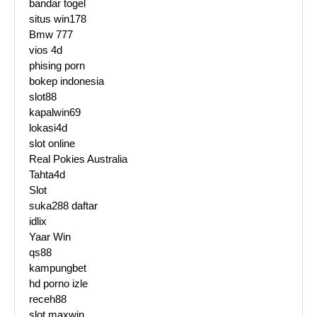
bandar togel
situs win178
Bmw 777
vios 4d
phising porn
bokep indonesia
slot88
kapalwin69
lokasi4d
slot online
Real Pokies Australia
Tahta4d
Slot
suka288 daftar
idlix
Yaar Win
qs88
kampungbet
hd porno izle
receh88
slot maxwin