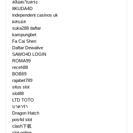
สล็อตเว็บตรง
8KUDA4D
independent casinos uk
ผลบอล
suka288 daftar
kampungbet
Fa Cai Shen
Daftar Dewalive
SAWO4D LOGIN
ROMA99
receh88
BOB69
rajabet789
situs slot
slot88
LTD TOTO
บาคาร่า
Dragon Hatch
pos4d slot
clash下载
slot online