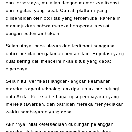
dan terpercaya, mulailah dengan memeriksa lisensi
dan regulasi yang tepat. Carilah platform yang
dilisensikan oleh otoritas yang terkemuka, karena ini
menunjukkan bahwa mereka beroperasi sesuai
dengan pedoman hukum.
Selanjutnya, baca ulasan dan testimoni pengguna
untuk menilai pengalaman pemain lain. Reputasi yang
kuat sering kali mencerminkan situs yang dapat
dipercaya.
Selain itu, verifikasi langkah-langkah keamanan
mereka, seperti teknologi enkripsi untuk melindungi
data Anda. Periksa berbagai opsi pembayaran yang
mereka tawarkan, dan pastikan mereka menyediakan
waktu pembayaran yang cepat.
Akhirnya, nilai ketersediaan dukungan pelanggan
mereka; dukungan yang responsif menunjukkan