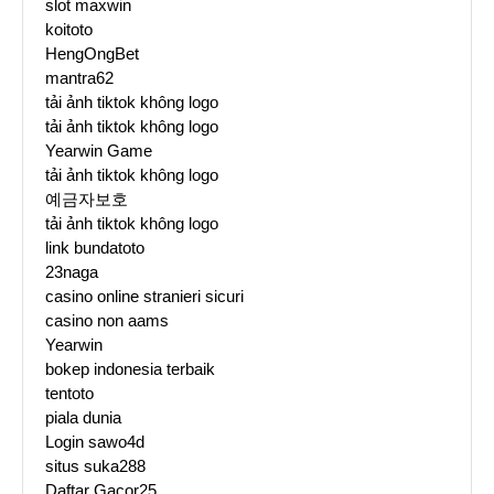
slot maxwin
koitoto
HengOngBet
mantra62
tải ảnh tiktok không logo
tải ảnh tiktok không logo
Yearwin Game
tải ảnh tiktok không logo
예금자보호
tải ảnh tiktok không logo
link bundatoto
23naga
casino online stranieri sicuri
casino non aams
Yearwin
bokep indonesia terbaik
tentoto
piala dunia
Login sawo4d
situs suka288
Daftar Gacor25