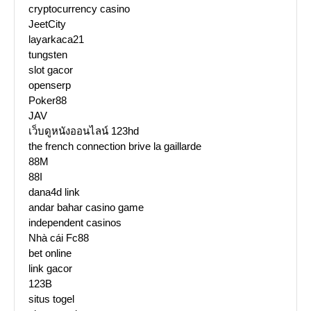
cryptocurrency casino
JeetCity
layarkaca21
tungsten
slot gacor
openserp
Poker88
JAV
เว็บดูหนังออนไลน์ 123hd
the french connection brive la gaillarde
88M
88I
dana4d link
andar bahar casino game
independent casinos
Nhà cái Fc88
bet online
link gacor
123B
situs togel