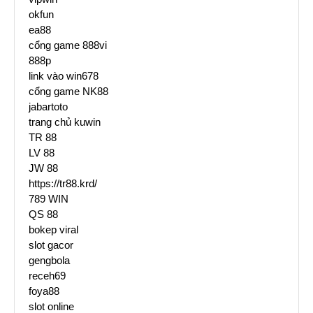
okfun
ea88
cổng game 888vi
888p
link vào win678
cổng game NK88
jabartoto
trang chủ kuwin
TR 88
LV 88
JW 88
https://tr88.krd/
789 WIN
QS 88
bokep viral
slot gacor
gengbola
receh69
foya88
slot online