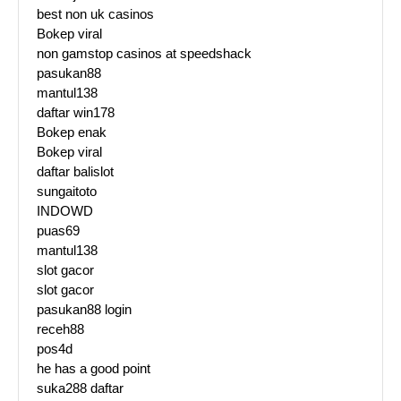
best non uk casinos
Bokep viral
non gamstop casinos at speedshack
pasukan88
mantul138
daftar win178
Bokep enak
Bokep viral
daftar balislot
sungaitoto
INDOWD
puas69
mantul138
slot gacor
slot gacor
pasukan88 login
receh88
pos4d
he has a good point
suka288 daftar