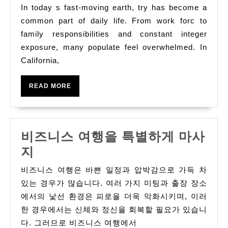
Profe
In today s fast-moving earth, try has become a
Perso
common part of daily life. From work forc to
Web
family responsibilities and constant integer
exposure, many populate feel overwhelmed. In
Desig
California,
Build
Swea
READ
READ MORE
MORE
비즈니스 여행을 특별하게 마사
비
지
즈
비즈니스 여행은 바쁜 일정과 압박감으로 가득 차
니
있는 경우가 많습니다. 여러 가지 미팅과 출장 장소
스
에서의 낯선 환경은 피로을 더욱 악화시키며, 이러
한 경우에서는 신체와 정신을 회복할 필요가 있습니
여
다. 그러므로 비즈니스 여행에서
행