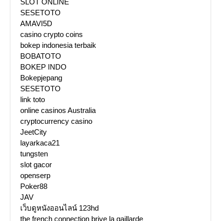
SLOT ONLINE
SESETOTO
AMAVI5D
casino crypto coins
bokep indonesia terbaik
BOBATOTO
BOKEP INDO
Bokepjepang
SESETOTO
link toto
online casinos Australia
cryptocurrency casino
JeetCity
layarkaca21
tungsten
slot gacor
openserp
Poker88
JAV
เว็บดูหนังออนไลน์ 123hd
the french connection brive la gaillarde