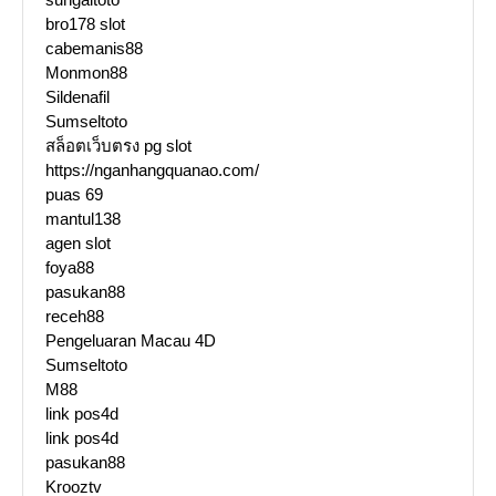
bro178 slot
cabemanis88
Monmon88
Sildenafil
Sumseltoto
สล็อตเว็บตรง pg slot
https://nganhangquanao.com/
puas 69
mantul138
agen slot
foya88
pasukan88
receh88
Pengeluaran Macau 4D
Sumseltoto
M88
link pos4d
link pos4d
pasukan88
Krooztv