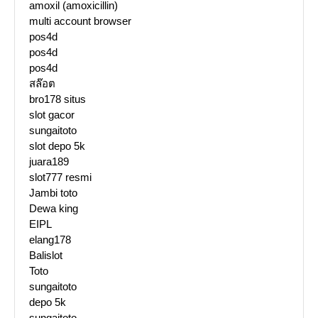
amoxil (amoxicillin)
multi account browser
pos4d
pos4d
pos4d
สล๊อต
bro178 situs
slot gacor
sungaitoto
slot depo 5k
juara189
slot777 resmi
Jambi toto
Dewa king
EIPL
elang178
Balislot
Toto
sungaitoto
depo 5k
sungaitoto