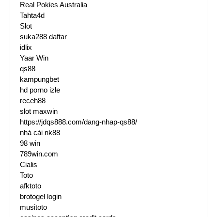
Real Pokies Australia
Tahta4d
Slot
suka288 daftar
idlix
Yaar Win
qs88
kampungbet
hd porno izle
receh88
slot maxwin
https://jdqs888.com/dang-nhap-qs88/
nhà cái nk88
98 win
789win.com
Cialis
Toto
afktoto
brotogel login
musitoto