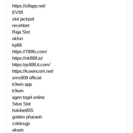
https://s8app.net/
EV99
slot jackpot
recehbet
Raja Slot
okfun
kp88
https://789fo.com/
https://nk888.io/
https:/qs888.it.com/
https://kuwincom.net/
sms808 official
k9win app
k9win
agen togel online
Situs Slot
hokibet855
golden pharaoh
coloksgp
okwin