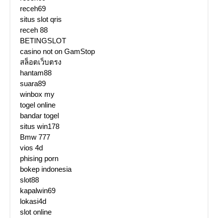
receh69
situs slot qris
receh 88
BETINGSLOT
casino not on GamStop
สล็อตเว็บตรง
hantam88
suara89
winbox my
togel online
bandar togel
situs win178
Bmw 777
vios 4d
phising porn
bokep indonesia
slot88
kapalwin69
lokasi4d
slot online