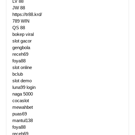
LV 88
JW 88
https://tr88.krd/
789 WIN
QS 88
bokep viral
slot gacor
gengbola
receh69
foya88
slot online
bclub
slot demo
luna99 login
naga 5000
cocaslot
mewahbet
puas69
mantul138
foya88
receh69