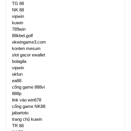
TG 88
NK 88
vipwin
kuwin
789win
88kbet.golf
okwingame3.com
konten mesum
slot gacor ewallet
bolagila
vipwin
okfun
ea88
cổng game 888vi
888p
link vào win678
cổng game NK88
jabartoto
trang chủ kuwin
TR 88