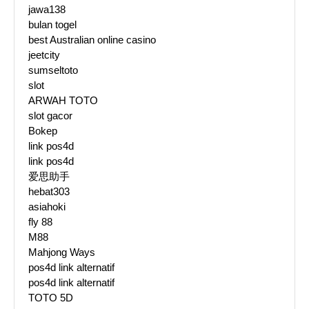
jawa138
bulan togel
best Australian online casino
jeetcity
sumseltoto
slot
ARWAH TOTO
slot gacor
Bokep
link pos4d
link pos4d
爱思助手
hebat303
asiahoki
fly 88
M88
Mahjong Ways
pos4d link alternatif
pos4d link alternatif
TOTO 5D