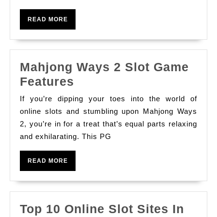
을
READ
READ MORE
특
MORE
별
하
Mahjong Ways 2 Slot Game
게
Mahjong
Features
마
Ways
사
If you’re dipping your toes into the world of
2
online slots and stumbling upon Mahjong Ways
지
Slot
2, you’re in for a treat that’s equal parts relaxing
and exhilarating. This PG
Game
Features
READ
READ MORE
MORE
Top 10 Online Slot Sites In