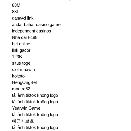
88M
88I
dana4d link
andar bahar casino game
independent casinos
Nhà cái Fc88
bet online
link gacor
123B
situs togel
slot maxwin
koitoto
HengOngBet
mantra62
tải ảnh tiktok không logo
tải ảnh tiktok không logo
Yearwin Game
tải ảnh tiktok không logo
예금자보호
tải ảnh tiktok không logo