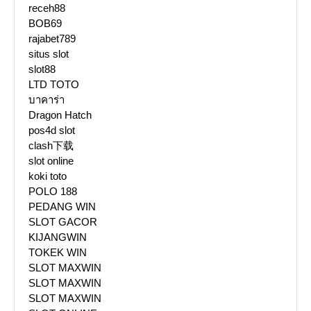
receh88
BOB69
rajabet789
situs slot
slot88
LTD TOTO
บาคาร่า
Dragon Hatch
pos4d slot
clash下载
slot online
koki toto
POLO 188
PEDANG WIN
SLOT GACOR
KIJANGWIN
TOKEK WIN
SLOT MAXWIN
SLOT MAXWIN
SLOT MAXWIN