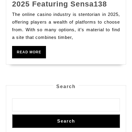
Top
2025 Featuring Sensa138
10
The online casino industry is stentorian in 2025,
Online
offering players a wealth of platforms to choose
Slot
from. With so many options, it’s material to find
a site that combines timber,
Sites
In
READ
READ MORE
2025
MORE
Featur
Sensa
Search
Search