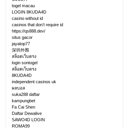
togel macau
LOGIN 8KUDA4D
casino without id
casinos that don't require id
https://qs888.dev/
situs gacor
jayatop77
深圳外围
สล็อตเว็บตรง
login sontogel
สล็อตเว็บตรง
8KUDA4D
independent casinos uk
ผลบอล
suka288 daftar
kampungbet
Fa Cai Shen
Daftar Dewalive
SAWO4D LOGIN
ROMA99