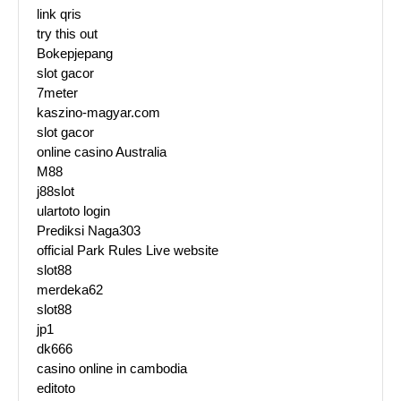
link qris
try this out
Bokepjepang
slot gacor
7meter
kaszino-magyar.com
slot gacor
online casino Australia
M88
j88slot
ulartoto login
Prediksi Naga303
official Park Rules Live website
slot88
merdeka62
slot88
jp1
dk666
casino online in cambodia
editoto