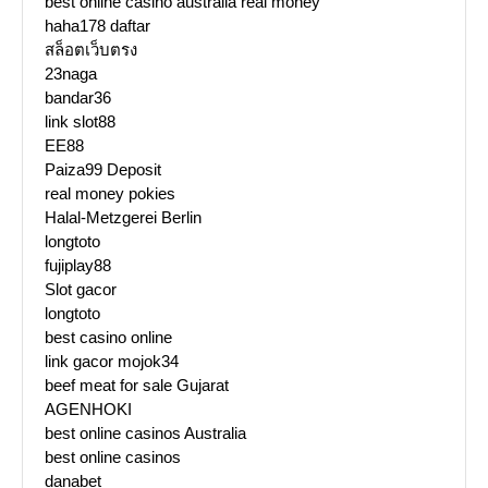
best online casino australia real money
haha178 daftar
สล็อตเว็บตรง
23naga
bandar36
link slot88
EE88
Paiza99 Deposit
real money pokies
Halal-Metzgerei Berlin
longtoto
fujiplay88
Slot gacor
longtoto
best casino online
link gacor mojok34
beef meat for sale Gujarat
AGENHOKI
best online casinos Australia
best online casinos
danabet