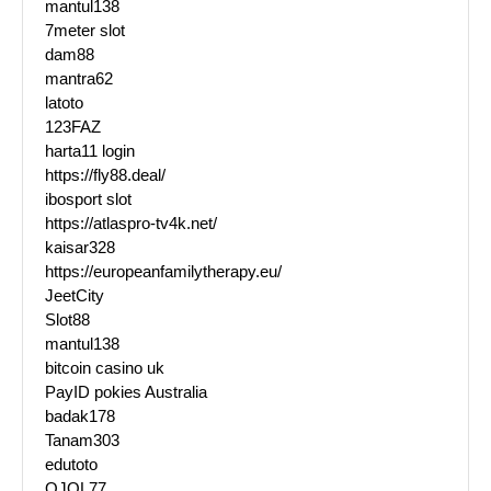
mantul138
7meter slot
dam88
mantra62
latoto
123FAZ
harta11 login
https://fly88.deal/
ibosport slot
https://atlaspro-tv4k.net/
kaisar328
https://europeanfamilytherapy.eu/
JeetCity
Slot88
mantul138
bitcoin casino uk
PayID pokies Australia
badak178
Tanam303
edutoto
OJOL77