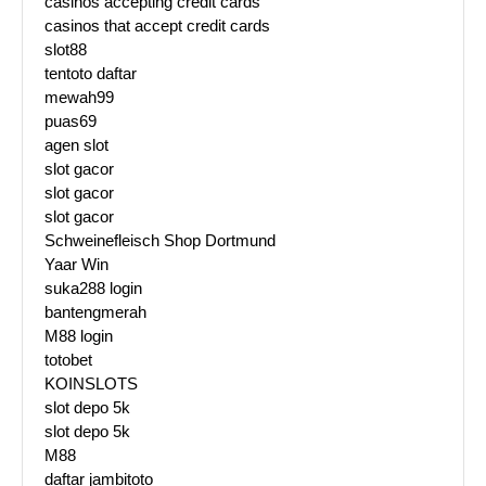
casinos accepting credit cards
casinos that accept credit cards
slot88
tentoto daftar
mewah99
puas69
agen slot
slot gacor
slot gacor
slot gacor
Schweinefleisch Shop Dortmund
Yaar Win
suka288 login
bantengmerah
M88 login
totobet
KOINSLOTS
slot depo 5k
slot depo 5k
M88
daftar jambitoto