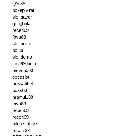
QS 88
bokep viral
slot gacor
gengbola
receh69
foya88
slot online
bclub
slot demo
luna99 login
naga 5000
cocaslot
mewahbet
puas69
mantul138
foya88
receh69
receh69
situs slot qris
receh 88