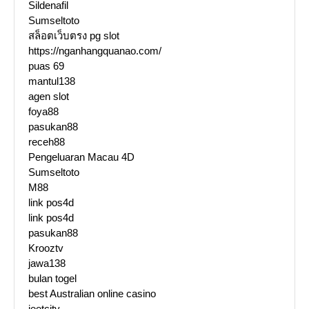
Sildenafil
Sumseltoto
สล็อตเว็บตรง pg slot
https://nganhangquanao.com/
puas 69
mantul138
agen slot
foya88
pasukan88
receh88
Pengeluaran Macau 4D
Sumseltoto
M88
link pos4d
link pos4d
pasukan88
Krooztv
jawa138
bulan togel
best Australian online casino
jeetcity