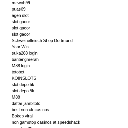
mewah99
puas69
agen slot
slot gacor
slot gacor
slot gacor
Schweinefleisch Shop Dortmund
Yaar Win
suka288 login
bantengmerah
M88 login
totobet
KOINSLOTS
slot depo 5k
slot depo 5k
M88
daftar jambitoto
best non uk casinos
Bokep viral
non gamstop casinos at speedshack