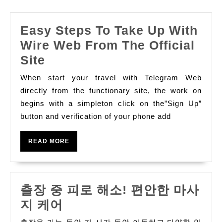
Easy Steps To Take Up With
Wire Web From The Official
Easy
Site
Steps
When start your travel with Telegram Web
To
directly from the functionary site, the work on
Take
begins with a simpleton click on the”Sign Up”
button and verification of your phone add
Up
With
READ
READ MORE
Wire
MORE
Web
From
출장 중 피로 해소! 편안한 마사
The
출
지 케어
Official
장