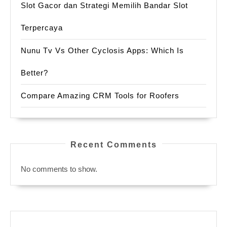
Slot Gacor dan Strategi Memilih Bandar Slot
Terpercaya
Nunu Tv Vs Other Cyclosis Apps: Which Is
Better?
Compare Amazing CRM Tools for Roofers
Recent Comments
No comments to show.