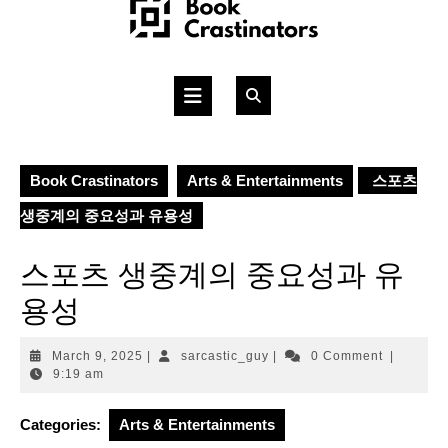
Skip
to
content
Open
Button
Book Crastinators
Arts & Entertainments
스포츠
생중계의 중요성과 유용성
스포츠 생중계의 중요성과 유
용성
March
sarcastic_guy
March 9, 2025
|
sarcastic_guy
|
0 Comment
|
9,
9:19 am
2025
Categories:
Arts & Entertainments