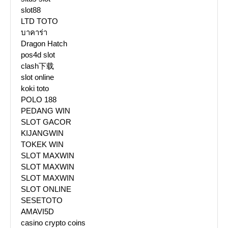
slot88
LTD TOTO
บาคาร่า
Dragon Hatch
pos4d slot
clash下载
slot online
koki toto
POLO 188
PEDANG WIN
SLOT GACOR
KIJANGWIN
TOKEK WIN
SLOT MAXWIN
SLOT MAXWIN
SLOT MAXWIN
SLOT ONLINE
SESETOTO
AMAVI5D
casino crypto coins