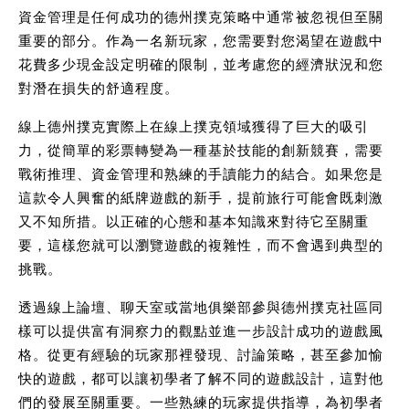
資金管理是任何成功的德州撲克策略中通常被忽視但至關
重要的部分。作為一名新玩家，您需要對您渴望在遊戲中
花費多少現金設定明確的限制，並考慮您的經濟狀況和您
對潛在損失的舒適程度。
線上德州撲克實際上在線上撲克領域獲得了巨大的吸引
力，從簡單的彩票轉變為一種基於技能的創新競賽，需要
戰術推理、資金管理和熟練的手讀能力的結合。如果您是
這款令人興奮的紙牌遊戲的新手，提前旅行可能會既刺激
又不知所措。以正確的心態和基本知識來對待它至關重
要，這樣您就可以瀏覽遊戲的複雜性，而不會遇到典型的
挑戰。
透過線上論壇、聊天室或當地俱樂部參與德州撲克社區同
樣可以提供富有洞察力的觀點並進一步設計成功的遊戲風
格。從更有經驗的玩家那裡發現、討論策略，甚至參加愉
快的遊戲，都可以讓初學者了解不同的遊戲設計，這對他
們的發展至關重要。一些熟練的玩家提供指導，為初學者