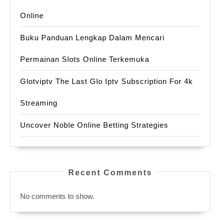
Online
Buku Panduan Lengkap Dalam Mencari
Permainan Slots Online Terkemuka
Glotviptv The Last Glo Iptv Subscription For 4k
Streaming
Uncover Noble Online Betting Strategies
Recent Comments
No comments to show.