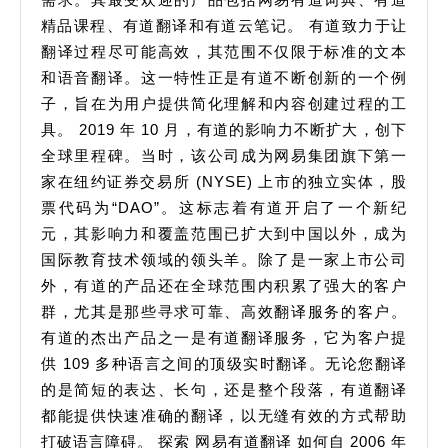
道
精品课程、有道翻译和有道云笔记。 有道致力于让
翻
翻译过程尽可能高效，其范围不仅限于标准的文本
译，
和语音翻译。这一特性正是有道不断创新的一个例
轻
子，旨在为用户提供简化理解和内容创建过程的工
松
具。 2019 年 10 月，有道的影响力不断扩大，创下
掌
全球里程碑。当时，该公司成为网易集团旗下第一
握
家在纽约证券交易所 (NYSE) 上市的独立实体，股
多
票代码为“DAO”。这标志着有道开启了一个新纪
元，其影响力和覆盖范围已扩大到中国以外，成为
国
国际教育技术领域的领头羊。除了是一家上市公司
语
外，有道的产品还在全球范围内积累了强大的客户
言
群，尤其是那些寻求可靠、高效翻译服务的客户。
有道的杰出产品之一是有道翻译服务，它为客户提
供 109 多种语言之间的顶级实时翻译。无论您翻译
的是简短的表达、长句，还是整个段落，有道翻译
都能提供快速准确的翻译，以无缝有效的方式帮助
打破语言障碍。 探索 网易有道翻译 如何自 2006 年