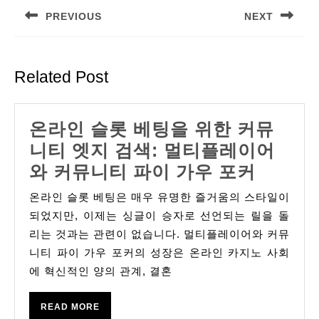
navigation
PREVIOUS
NEXT
Previous
Next
post:
post:
Related Post
온라인 슬롯 베팅을 위한 커뮤
니티 엣지 검색: 멀티플레이어
온
와 커뮤니티 파이 가우 포커
라
온라인 슬롯 베팅은 매우 유명한 즐거움의 스타일이
인
되었지만, 이제는 싱글이 승자로 선언되는 릴을 돌
슬
리는 것과는 관련이 없습니다. 멀티플레이어와 커뮤
니티 파이 가우 포커의 성장은 온라인 카지노 사회
롯
에 혁신적인 양의 관계, 결혼
베
팅
READ
READ MORE