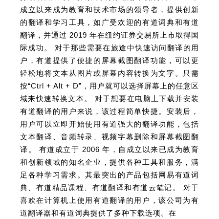
成立以来成为教育和技术市场的领导者，提供创新
的翻译和学习工具，如广受欢迎的有道词典和有道
翻译，并通过 2019 年在纽约证券交易所上市取得国
际成功。 对于那些需要在旅途中快速访问翻译的用
户，有道提供了便捷的屏幕截图翻译功能，可以更
轻松地将文本从图片或屏幕内容转换为文字。只需
按“Ctrl + Alt + D”，用户就可以选择屏幕上的任意区
域来快速转换文本。 对于想要在电脑上下载并安装
有道翻译的用户来说，该过程简单快捷。安装后，
用户可以立即开始使用有道强大的翻译功能，包括
文本翻译、音频转录、视频字幕删除和屏幕截图翻
译。 有道成立于 2006 年，自成立以来已成为教育
和创新领域的知名企业，提供各种工具和服务，满
足各种学习需求。其最突出的产品包括网易有道词
典、有道精品课程、有道翻译和有道云笔记。 对于
喜欢在计算机上使用有道翻译的用户，该公司为有
道翻译器和有道词典提供了多种下载选项。在