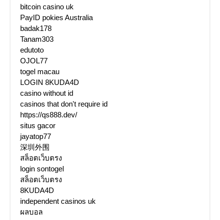
bitcoin casino uk
PayID pokies Australia
badak178
Tanam303
edutoto
OJOL77
togel macau
LOGIN 8KUDA4D
casino without id
casinos that don't require id
https://qs888.dev/
situs gacor
jayatop77
深圳外围
สล็อตเว็บตรง
login sontogel
สล็อตเว็บตรง
8KUDA4D
independent casinos uk
ผลบอล