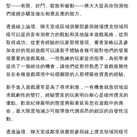
型——有限、好鬥、鬆散和被動——將大大提高你預測他
們後續步驟並做出相應反應的能力。
透過線上論壇、聊天室或區域俱樂部參與賭場撲克領域同
樣可以提供富有洞察力的觀點和其他版本遊戲風格，從而
取得成功。從更有經驗的玩家那裡發現、審查策略以及參
加友好的視頻遊戲可以讓新手體驗各種可能對他們的發展
很重要的遊戲風格。一些熟練的玩家提供指導，為初學者
提供了一個絕佳的機會，讓他們從那些熟悉了遊戲複雜性
並在各種遊戲環境中站穩腳跟的人那裡吸收寶貴的經驗。
新手進入遊戲通常是為了尋求刺激，一有機會就急切地追
求戲劇性的雙打。經驗豐富的玩家明白耐心是德州撲克的
優點。歡迎紀律嚴明的態度將顯著延長您在遊戲中的壽
命，最大限度地減少可能導致代價高昂的錯誤的自發性活
動。
透過論壇、聊天室或鄰里俱樂部參與線上撲克領域同樣可