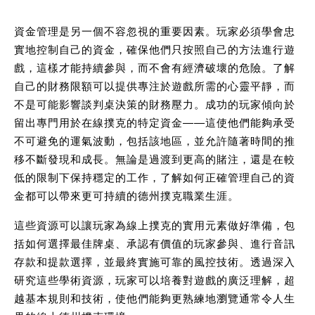
資金管理是另一個不容忽視的重要因素。玩家必須學會忠
實地控制自己的資金，確保他們只按照自己的方法進行遊
戲，這樣才能持續參與，而不會有經濟破壞的危險。了解
自己的財務限額可以提供專注於遊戲所需的心靈平靜，而
不是可能影響談判桌決策的財務壓力。成功的玩家傾向於
留出專門用於在線撲克的特定資金——這使他們能夠承受
不可避免的運氣波動，包括該地區，並允許隨著時間的推
移不斷發現和成長。無論是過渡到更高的賭注，還是在較
低的限制下保持穩定的工作，了解如何正確管理自己的資
金都可以帶來更可持續的德州撲克職業生涯。
這些資源可以讓玩家為線上撲克的實用元素做好準備，包
括如何選擇最佳牌桌、承認有價值的玩家參與、進行音訊
存款和提款選擇，並最終實施可靠的風控技術。透過深入
研究這些學術資源，玩家可以培養對遊戲的廣泛理解，超
越基本規則和技術，使他們能夠更熟練地瀏覽通常令人生