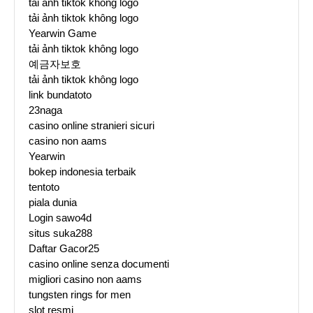
tải ảnh tiktok không logo
tải ảnh tiktok không logo
Yearwin Game
tải ảnh tiktok không logo
예금자보호
tải ảnh tiktok không logo
link bundatoto
23naga
casino online stranieri sicuri
casino non aams
Yearwin
bokep indonesia terbaik
tentoto
piala dunia
Login sawo4d
situs suka288
Daftar Gacor25
casino online senza documenti
migliori casino non aams
tungsten rings for men
slot resmi