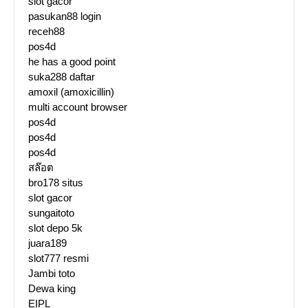
slot gacor
pasukan88 login
receh88
pos4d
he has a good point
suka288 daftar
amoxil (amoxicillin)
multi account browser
pos4d
pos4d
pos4d
สล๊อต
bro178 situs
slot gacor
sungaitoto
slot depo 5k
juara189
slot777 resmi
Jambi toto
Dewa king
EIPL