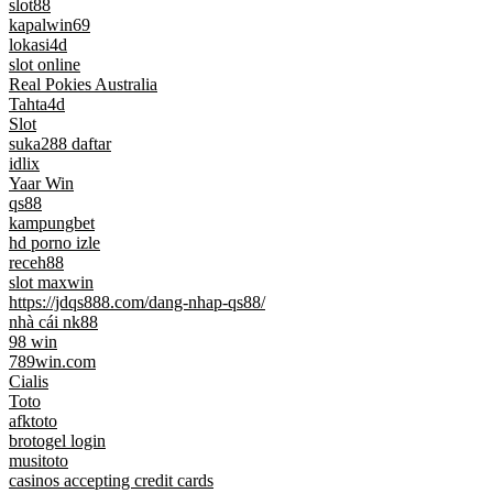
slot88
kapalwin69
lokasi4d
slot online
Real Pokies Australia
Tahta4d
Slot
suka288 daftar
idlix
Yaar Win
qs88
kampungbet
hd porno izle
receh88
slot maxwin
https://jdqs888.com/dang-nhap-qs88/
nhà cái nk88
98 win
789win.com
Cialis
Toto
afktoto
brotogel login
musitoto
casinos accepting credit cards