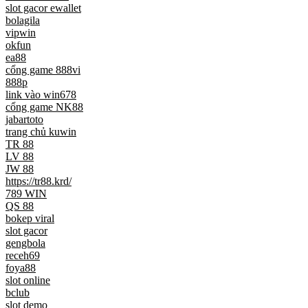
slot gacor ewallet
bolagila
vipwin
okfun
ea88
cổng game 888vi
888p
link vào win678
cổng game NK88
jabartoto
trang chủ kuwin
TR 88
LV 88
JW 88
https://tr88.krd/
789 WIN
QS 88
bokep viral
slot gacor
gengbola
receh69
foya88
slot online
bclub
slot demo