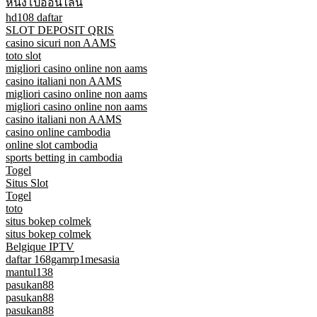
หนังโป๊ออนไลน์
hd108 daftar
SLOT DEPOSIT QRIS
casino sicuri non AAMS
toto slot
migliori casino online non aams
casino italiani non AAMS
migliori casino online non aams
migliori casino online non aams
casino italiani non AAMS
casino online cambodia
online slot cambodia
sports betting in cambodia
Togel
Situs Slot
Togel
toto
situs bokep colmek
situs bokep colmek
Belgique IPTV
daftar 168gamrp1mesasia
mantul138
pasukan88
pasukan88
pasukan88