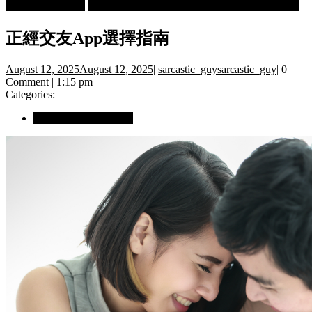
Book Crastinators
Family & Relationship
正經交友App選擇指南
正經交友App選擇指南
August 12, 2025
August 12, 2025
|
sarcastic_guy
sarcastic_guy
|
0
Comment
|
1:15 pm
Categories:
Family & Relationship