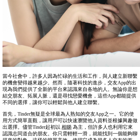
當今社會中，許多人因為忙碌的生活和工作，與人建立新聯繫
的機會變得越來越少。然而，隨著科技的進步，交友App的出
現為我們提供了全新的平台來認識來自各地的人。無論你是想
結交朋友、拓展人脈，還是尋找戀愛機會，這些App都能提供
不同的選擇，讓你可以輕鬆與他人建立聯繫。
首先，Tinder無疑是全球最為人熟知的交友App之一。它的使
用方式簡單直觀，讓用戶可以快速瀏覽他人資料並根據興趣做
出選擇。儘管Tinder起初以
相睇
為主，但許多人也利用它來
認識志同道合的朋友。你只需輕輕一滑，就能找到一個能夠聊