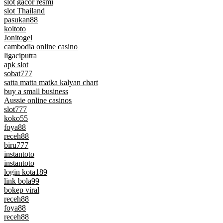
slot gacor resmi
slot Thailand
pasukan88
koitoto
Jonitogel
cambodia online casino
ligaciputra
apk slot
sobat777
satta matta matka kalyan chart
buy a small business
Aussie online casinos
slot777
koko55
foya88
receh88
biru777
instantoto
instantoto
login kota189
link bola99
bokep viral
receh88
foya88
receh88