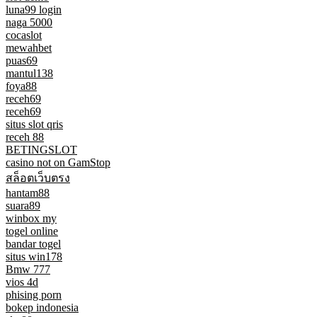
luna99 login
naga 5000
cocaslot
mewahbet
puas69
mantul138
foya88
receh69
receh69
situs slot qris
receh 88
BETINGSLOT
casino not on GamStop
สล็อตเว็บตรง
hantam88
suara89
winbox my
togel online
bandar togel
situs win178
Bmw 777
vios 4d
phising porn
bokep indonesia