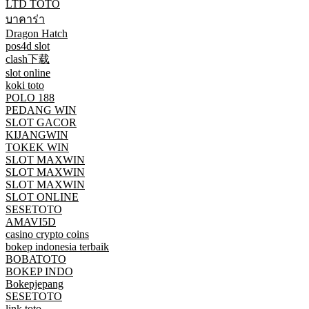
LTD TOTO
บาคาร่า
Dragon Hatch
pos4d slot
clash下载
slot online
koki toto
POLO 188
PEDANG WIN
SLOT GACOR
KIJANGWIN
TOKEK WIN
SLOT MAXWIN
SLOT MAXWIN
SLOT MAXWIN
SLOT ONLINE
SESETOTO
AMAVI5D
casino crypto coins
bokep indonesia terbaik
BOBATOTO
BOKEP INDO
Bokepjepang
SESETOTO
link toto