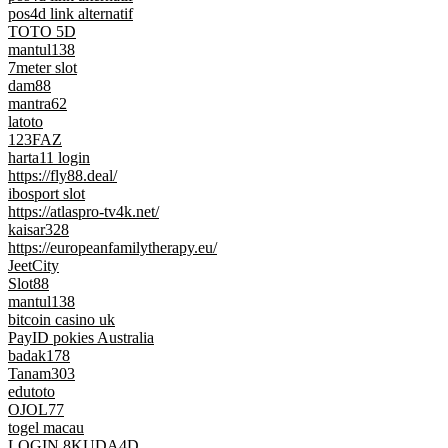
pos4d link alternatif
TOTO 5D
mantul138
7meter slot
dam88
mantra62
latoto
123FAZ
harta11 login
https://fly88.deal/
ibosport slot
https://atlaspro-tv4k.net/
kaisar328
https://europeanfamilytherapy.eu/
JeetCity
Slot88
mantul138
bitcoin casino uk
PayID pokies Australia
badak178
Tanam303
edutoto
OJOL77
togel macau
LOGIN 8KUDA4D