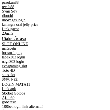
pasukan88
receh88
Syair Sdy
ribut4d
unovegas login
kamagra oral jelly price
Link gacor
23naga
Ufabet เว็บตรง
SLOT ONLINE
nagapetir
bossmahjong
lapak303 login
naga303 login
evosgaming slot
Toto 4D
situs slot
爱思下载
LOGIN MATA11
Link apk
Sbobet Golbos
Ajaib69
gobetasia
188bet login link alternatif