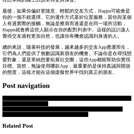
最後，如果你偏好更隨意、輕鬆的交友方式，Happn可能會是
你的一個不錯選擇。它的運作方式基於位置服務，當你與某個
人有過實際的接觸，無論是擦肩而過還是在同一場所活動，
Happn就會將這些人顯示在你的配對列表中。這樣的設計讓人
覺得交友過程更加自然，也讓你有機會認識到身邊的人。
總的來說，隨著科技的發展，越來越多的交友App應運而生，
它們為人們提供了無數認識新朋友的機會。不論你是在尋找戀
愛對象，還是單純想要拓展社交圈，這些App都能幫助你實現
目標。當然，無論使用哪款App，最重要的是保持真誠與開放
的態度，這樣才能在這個虛擬世界中找到真正的朋友。
Post navigation
PREVIOUS
Previous post:
The Phylogeny Of Online Movies From
Convenience To Timber
NEXT
Next post:
Unlocking Good Fortune: Every Day Rituals
Associated With Slot Online Those Who Win
Related Post