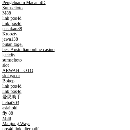
Pengeluaran Macau 4D
Sumseltoto
M88
link pos4d
link pos4d
pasukan88
Krooztv
jawa138
bulan togel
best Australian online casino
jeetcity
sumseltoto
slot
ARWAH TOTO
slot gacor
Bokep
link pos4d
link pos4d
爱思助手
hebat303
asiahoki
fly 88
M88
Mahjong Ways
pos4d link alternatif