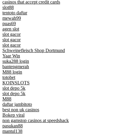
casinos that accept credit cards
slot88
tentoto daftar
mewah99
puas69
agen slot
slot gacor
slot gacor
slot gacor
Schweinefleisch Shop Dortmund
Yaar Win
suka288 login
bantengmerah
M88 login
totobet
KOINSLOTS
slot depo 5k
slot depo 5k
M88
daftar jambitoto
best non uk casinos
Bokep viral
non gamstop casinos at speedshack
pasukan88
mantul138