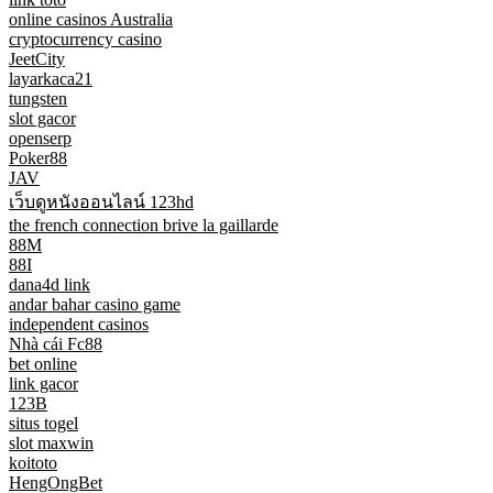
online casinos Australia
cryptocurrency casino
JeetCity
layarkaca21
tungsten
slot gacor
openserp
Poker88
JAV
เว็บดูหนังออนไลน์ 123hd
the french connection brive la gaillarde
88M
88I
dana4d link
andar bahar casino game
independent casinos
Nhà cái Fc88
bet online
link gacor
123B
situs togel
slot maxwin
koitoto
HengOngBet