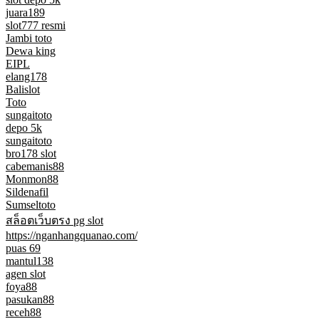
juara189
slot777 resmi
Jambi toto
Dewa king
EIPL
elang178
Balislot
Toto
sungaitoto
depo 5k
sungaitoto
bro178 slot
cabemanis88
Monmon88
Sildenafil
Sumseltoto
สล็อตเว็บตรง pg slot
https://nganhangquanao.com/
puas 69
mantul138
agen slot
foya88
pasukan88
receh88