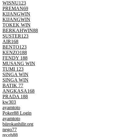
WISNU123
PREMAN69
KIJANGWIN
KIJANGWIN
TOKEK WIN
BERKAHWIN88
SUSTER123
AIR168
BENTO123
KENZO188
FENDY 188
MUSANG WIN
TUMI 123
SINGA WIN
SINGA WIN
BATIK 77
ANGKASA168
PRADA 188
kw303
ayamtoto
Poker88 Login
ayamtoto
biirokanhilir.org
nego77
receh88