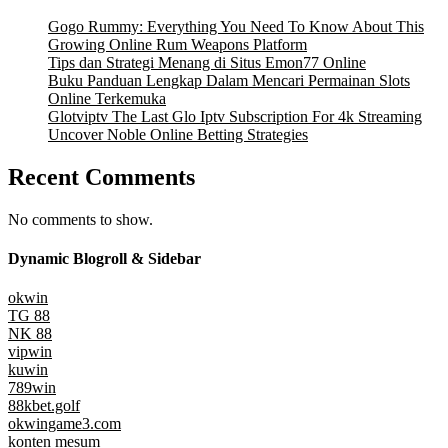
Gogo Rummy: Everything You Need To Know About This
Growing Online Rum Weapons Platform
Tips dan Strategi Menang di Situs Emon77 Online
Buku Panduan Lengkap Dalam Mencari Permainan Slots
Online Terkemuka
Glotviptv The Last Glo Iptv Subscription For 4k Streaming
Uncover Noble Online Betting Strategies
Recent Comments
No comments to show.
Dynamic Blogroll & Sidebar
okwin
TG 88
NK 88
vipwin
kuwin
789win
88kbet.golf
okwingame3.com
konten mesum