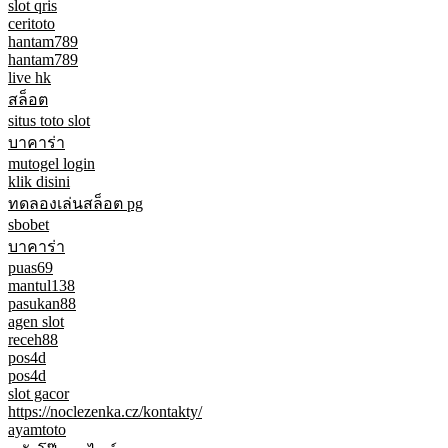
slot qris
ceritoto
hantam789
hantam789
live hk
สล็อต
situs toto slot
บาคาร่า
mutogel login
klik disini
ทดลองเล่นสล็อต pg
sbobet
บาคาร่า
puas69
mantul138
pasukan88
agen slot
receh88
pos4d
pos4d
slot gacor
https://noclezenka.cz/kontakty/
ayamtoto