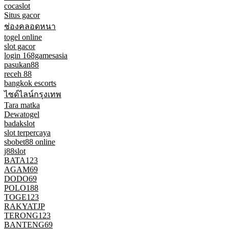
cocaslot
Situs gacor
ช่องคลอดหนา
togel online
slot gacor
login 168gamesasia
pasukan88
receh 88
bangkok escorts
ไซด์ไลน์กรุงเทพ
Tara matka
Dewatogel
badakslot
slot terpercaya
sbobet88 online
j88slot
BATA123
AGAM69
DODO69
POLO188
TOGE123
RAKYATJP
TERONG123
BANTENG69