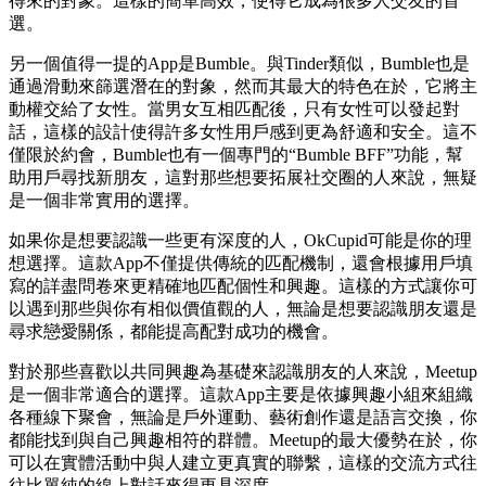
得來的對象。這樣的簡單高效，使得它成為很多人交友的首
選。
另一個值得一提的App是Bumble。與Tinder類似，Bumble也是
通過滑動來篩選潛在的對象，然而其最大的特色在於，它將主
動權交給了女性。當男女互相匹配後，只有女性可以發起對
話，這樣的設計使得許多女性用戶感到更為舒適和安全。這不
僅限於約會，Bumble也有一個專門的“Bumble BFF”功能，幫
助用戶尋找新朋友，這對那些想要拓展社交圈的人來說，無疑
是一個非常實用的選擇。
如果你是想要認識一些更有深度的人，OkCupid可能是你的理
想選擇。這款App不僅提供傳統的匹配機制，還會根據用戶填
寫的詳盡問卷來更精確地匹配個性和興趣。這樣的方式讓你可
以遇到那些與你有相似價值觀的人，無論是想要認識朋友還是
尋求戀愛關係，都能提高配對成功的機會。
對於那些喜歡以共同興趣為基礎來認識朋友的人來說，Meetup
是一個非常適合的選擇。這款App主要是依據興趣小組來組織
各種線下聚會，無論是戶外運動、藝術創作還是語言交換，你
都能找到與自己興趣相符的群體。Meetup的最大優勢在於，你
可以在實體活動中與人建立更真實的聯繫，這樣的交流方式往
往比單純的線上對話來得更具深度。