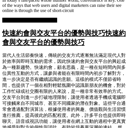
In today’s fast-paced whole number world, convenience is key. One
of the ways that web users and digital marketers can raise their see
online is through the use of short-circuit
READ MORE
READ MORE
快速約會與交友平台的優勢與技巧
快速約
會與交友平台的優勢與技巧
當代人生活節奏快速，傳統的交友方式逐漸無法滿足現代人對
於效率與即時互動的需求，因此快速約會與交友平台的興起成
為一種新趨勢。快速約會，顧名思義，是一種在短時間內與多
位異性互動的方式，讓參與者能在有限時間內初步了解對方，
進一步決定是否有繼續認識的意願。這樣的模式不僅節省時
間，也提供了一個在相對輕鬆氛圍中認識新朋友的機會，對於
工作忙碌或社交圈有限的人來說，是一種非常有效率的方式。
交友平台則進一步打破地理限制，讓使用者透過手機或電腦即
可接觸來自不同城市、甚至不同國家的潛在對象。這些平台通
常會透過配對演算法，根據使用者的興趣、價值觀與生活習慣
進行推薦，提高彼此的匹配程度。此外，許多平台也提供即時
聊天、語音或視訊功能，讓使用者在網上互動的過程中更真實
地感受到對方的個性與談吐，有助於培養更深層的連結。 然