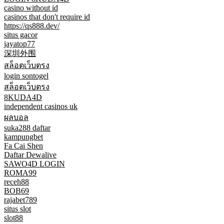
casino without id
casinos that don't require id
https://qs888.dev/
situs gacor
jayatop77
深圳外围
สล็อตเว็บตรง
login sontogel
สล็อตเว็บตรง
8KUDA4D
independent casinos uk
ผลบอล
suka288 daftar
kampungbet
Fa Cai Shen
Daftar Dewalive
SAWO4D LOGIN
ROMA99
receh88
BOB69
rajabet789
situs slot
slot88