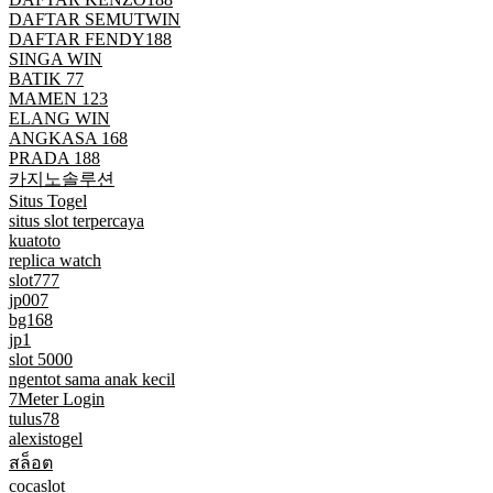
DAFTAR SEMUTWIN
DAFTAR FENDY188
SINGA WIN
BATIK 77
MAMEN 123
ELANG WIN
ANGKASA 168
PRADA 188
카지노솔루션
Situs Togel
situs slot terpercaya
kuatoto
replica watch
slot777
jp007
bg168
jp1
slot 5000
ngentot sama anak kecil
7Meter Login
tulus78
alexistogel
สล็อต
cocaslot