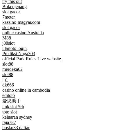
try this out
Bokepjepang
slot gacor
7meter
kaszino-magyar.com
slot gacor
online casino Australia
M88
j88slot
ulartoto login
Prediksi Naga303
official Park Rules Live website
slot88
merdeka62
slot88
jp1
dk666
casino online in cambodia
editoto
爱思助手
link slot 5rb
toto slot
keluaran sydney
raja787
bosku33 daftar