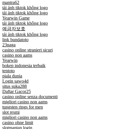
mantra62
tải ảnh tiktok không logo
tải ảnh tiktok không logo
Yearwin Game
tải ảnh tiktok không logo
예금자보호
tải ảnh tiktok không logo
link bundatoto
23naga
casino online stranieri sicuri
casino non aams
Yearwin
bokep indonesia terbaik
tentoto
piala dunia
Login sawo4d
situs suka288
Daftar Gacor25
casino online senza documenti
migliori casino non aams
tungsten rings for men
slot resmi
migliori casino non aams
casino ohne limit
slotmantap login