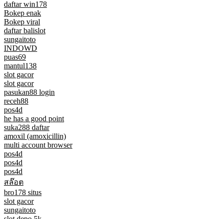
daftar win178
Bokep enak
Bokep viral
daftar balislot
sungaitoto
INDOWD
puas69
mantul138
slot gacor
slot gacor
pasukan88 login
receh88
pos4d
he has a good point
suka288 daftar
amoxil (amoxicillin)
multi account browser
pos4d
pos4d
pos4d
สล๊อต
bro178 situs
slot gacor
sungaitoto
slot depo 5k