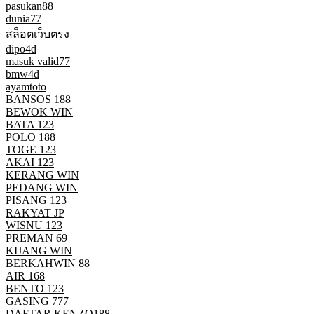
pasukan88
dunia77
สล็อตเว็บตรง
dipo4d
masuk valid77
bmw4d
ayamtoto
BANSOS 188
BEWOK WIN
BATA 123
POLO 188
TOGE 123
AKAI 123
KERANG WIN
PEDANG WIN
PISANG 123
RAKYAT JP
WISNU 123
PREMAN 69
KIJANG WIN
BERKAHWIN 88
AIR 168
BENTO 123
GASING 777
DAFTAR KENZO188