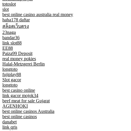
totoslot
slot
best online casino australia real money
haha178 daftar
สล็อตเว็บตรง
23naga
bandar36
link slot88
EE88
Paiza99 Deposit
real money pokies
Halal-Metzgerei Berlin
longtoto
fujiplay88
Slot gacor
longtoto
best casino online
link gacor mojok34
beef meat for sale Gujarat
AGENHOKI
best online casinos Australia
best online casinos
danabet
link qris