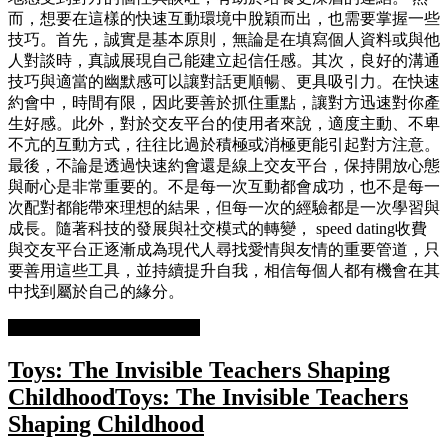
而，想要在這樣的快速互動環境中脫穎而出，也需要掌握一些
技巧。首先，誠實是基本原則，無論是在填寫個人資料或與他
人對談時，真誠展現自己能建立起信任感。其次，良好的溝通
技巧與適當的幽默感可以讓對話更順暢、更具吸引力。在快速
約會中，時間有限，因此要善於抓住重點，讓對方迅速對你產
生好感。此外，對於交友平台的使用者來說，適度主動、不卑
不亢的互動方式，往往比過於積極或消極更能引起對方注意。
最後，不論是透過快速約會還是線上交友平台，保持開放心態
與耐心是非常重要的。不是每一次互動都會成功，也不是每一
次配對都能帶來理想的結果，但每一次的經驗都是一次學習與
成長。隨著科技的發展與社交模式的轉變， speed dating收費
與交友平台正逐漸成為現代人尋找愛情與友情的重要管道，只
要善用這些工具，並持續提升自我，相信每個人都有機會在其
中找到屬於自己的緣分。
READ MORE
READ MORE
Toys: The Invisible Teachers Shaping
Childhood
Toys: The Invisible Teachers
Shaping Childhood