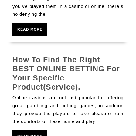
Playacti
you ve played them in a casino or online, there s
no denying the
Slot
Games
READ
READ MORE
MORE
How To Find The Right
BEST ONLINE BETTING For
Your Specific
How
Product(Service).
To
Online casinos are not just popular for offering
Find
great gambling and betting games, in addition
The
they provide the players to take pleasure from
the comforts of these home and play
Right
BEST