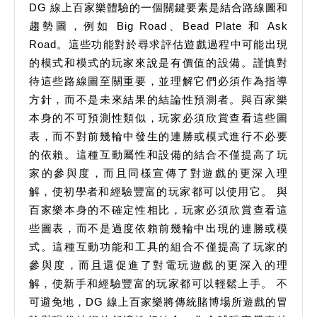
用
DG 線上百家樂體驗的一個關鍵要素是結合路線圖和
技
趨勢圖，例如 Big Road、Bead Plate 和 Ask
術
Road。這些功能對於尋求評估遊戲過程中可能出現
的模式和模式的玩家來說是有價值的設備。謹慎對
優
待這些路線圖至關重要，並理解它們必須作為指導
勢
方針，而不是未來結果的結論性預測者。與百家樂
提
本身的不可預測性類似，玩家必須欣賞查看這些圖
升
表，而不對前幾輪中發生的連勝或模式進行不必要
投
的依賴。這種互動屬性和設備的結合不僅提高了玩
注
家的參與度，而且同樣宣傳了對遊戲的更深入理
效
解，使初學者和經驗豐富的玩家都可以使用它。 與
百家樂本身的不確定性相比，玩家必須欣賞查看這
率
些圖表，而不是過度依賴前幾輪中出現的連勝或模
式。這種互動功能和工具的組合不僅提高了玩家的
參與度，而且還促進了對電玩遊戲的更深入的理
解，使新手和經驗豐富的玩家都可以輕鬆上手。 不
可避免地，DG 線上百家樂將傳統賭博場所遊戲的冒