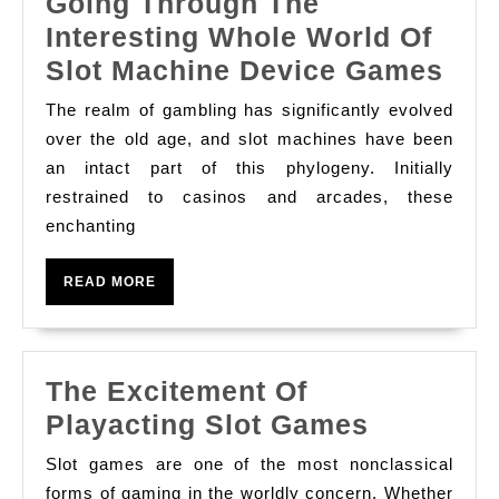
Going Through The
Interesting Whole World Of
Goi
Slot Machine Device Games
Thr
The realm of gambling has significantly evolved
The
over the old age, and slot machines have been
Inte
an intact part of this phylogeny. Initially
restrained to casinos and arcades, these
Who
enchanting
Wor
Of
READ
READ MORE
Slot
MORE
Mac
Dev
The Excitement Of
Ga
The
Playacting Slot Games
Exciteme
Slot games are one of the most nonclassical
Of
forms of gaming in the worldly concern. Whether