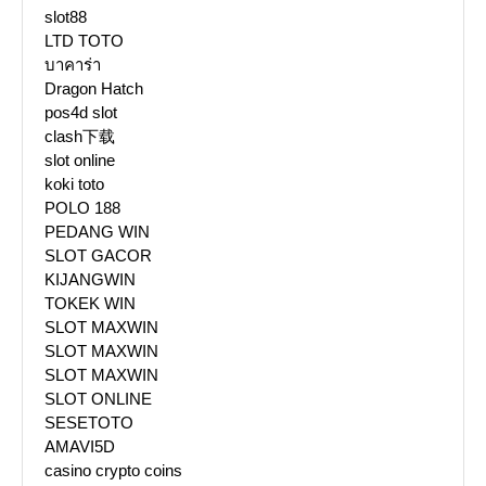
slot88
LTD TOTO
บาคาร่า
Dragon Hatch
pos4d slot
clash下载
slot online
koki toto
POLO 188
PEDANG WIN
SLOT GACOR
KIJANGWIN
TOKEK WIN
SLOT MAXWIN
SLOT MAXWIN
SLOT MAXWIN
SLOT ONLINE
SESETOTO
AMAVI5D
casino crypto coins