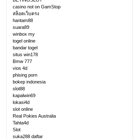
casino not on GamStop
สล็อตเว็บตรง
hantam88
suara89
winbox my
togel online
bandar togel
situs win178
Bmw 777
vios 4d
phising porn
bokep indonesia
slot88
kapalwin69
lokasi4d
slot online
Real Pokies Australia
Tahta4d
Slot
suka288 daftar