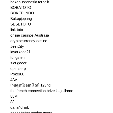
bokep indonesia terbaik
BOBATOTO
BOKEP INDO
Bokepjepang
SESETOTO
link toto
online casinos Australia
cryptocurrency casino
JeetCity
layarkaca21
tungsten
slot gacor
openserp
Poker88
JAV
เว็บดูหนังออนไลน์ 123hd
the french connection brive la gaillarde
88M
88I
dana4d link
andar bahar casino game