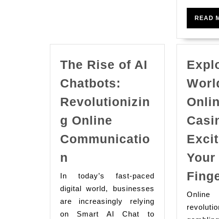
READ 
The Rise of AI
Explo
Chatbots:
Worl
Revolutionizin
Onli
g Online
Casi
Communicatio
Exci
The
n
Your
Rise
Finge
In today’s fast-paced
of
digital world, businesses
Online
AI
are increasingly relying
revolu
Chatbots:
on Smart AI Chat to