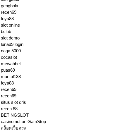
gengbola
receh69
foya88
slot online
bclub
slot demo
luna99 login
naga 5000
cocaslot
mewahbet
puas69
mantul138
foya88
receh69
receh69
situs slot qris
receh 88
BETINGSLOT
casino not on GamStop
สล็อตเว็บตรง