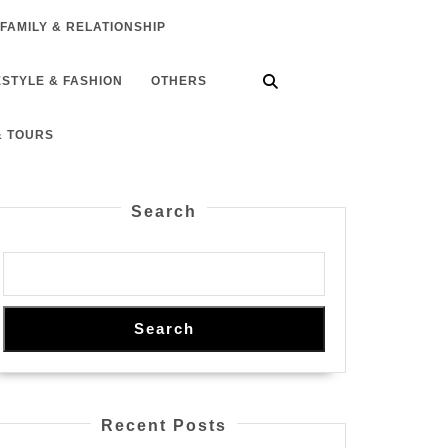
FAMILY & RELATIONSHIP
ESTYLE & FASHION
OTHERS
& TOURS
Search
Search
Recent Posts