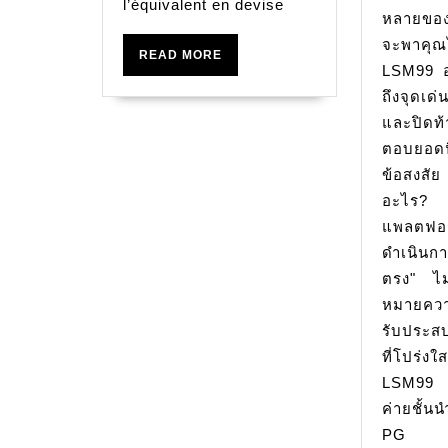
l’équivalent en devise
หลายขอ
จะพาคุณไป
READ
READ MORE
LSM99 อ
MORE
ถึงจุดเด
และปิดท
ตอบยอดน
ข้อสงสั
อะไร?
แพลตฟอร์
ดำเนินก
ตรง" ไม่
หมายความ
รับประส
ที่โปร่
LSM99 
ค่ายชั้
PG