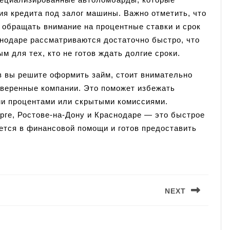
я кредита под залог машины. Важно отметить, что
ит обращать внимание на процентные ставки и срок
снодаре рассматриваются достаточно быстро, что
м для тех, кто не готов ждать долгие сроки.
ов вы решите оформить займ, стоит внимательно
оверенные компании. Это поможет избежать
ми процентами или скрытыми комиссиями.
рге, Ростове-на-Дону и Краснодаре — это быстрое
ется в финансовой помощи и готов предоставить
NEXT
Next
post: