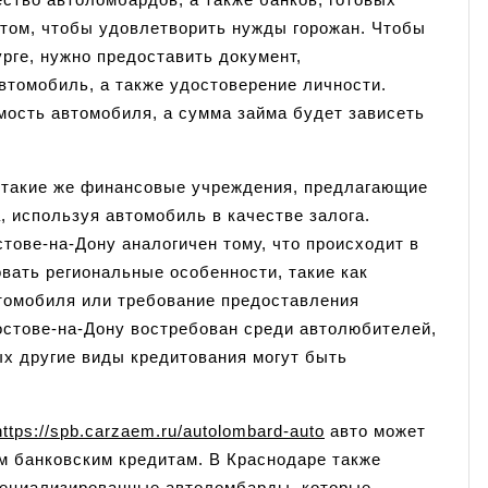
 том, чтобы удовлетворить нужды горожан. Чтобы
рге, нужно предоставить документ,
втомобиль, а также удостоверение личности.
мость автомобиля, а сумма займа будет зависеть
т такие же финансовые учреждения, предлагающие
 используя автомобиль в качестве залога.
тове-на-Дону аналогичен тому, что происходит в
овать региональные особенности, такие как
томобиля или требование предоставления
остове-на-Дону востребован среди автолюбителей,
ых другие виды кредитования могут быть
https://spb.carzaem.ru/autolombard-auto
авто может
м банковским кредитам. В Краснодаре также
специализированные автоломбарды, которые