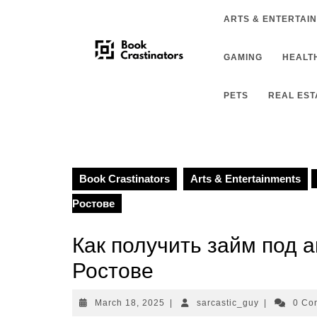
Skip
ARTS & ENTERTAI
to
content
GAMING
HEALTH
PETS
REAL EST
Book Crastinators
Arts & Entertainments
Ростове
Как получить займ под а
Ростове
March
sarcastic_gu
March 18, 2025
|
sarcastic_guy
|
0 C
18,