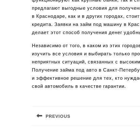
предлагают выгодные условия для получени
в Краснодаре, как и в других городах, сто
кредита. Заявки на займ под машину в Кра
делает этот способ получения денег удобны
Независимо от того, в каком из этих город
изучить все условия и выбирать только пр
неприятных ситуаций, связанных с высоки
Получение займа под авто в Санкт-Петербу
и эффективное решение для тех, кто нужда
свой автомобиль в качестве гарантии.
Post
navigation
PREVIOUS
Previous
post: